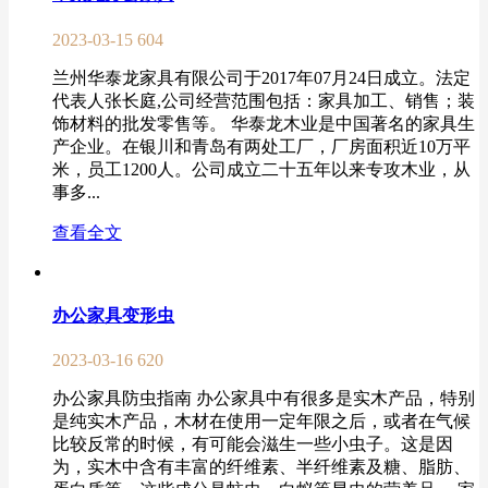
2023-03-15
604
兰州华泰龙家具有限公司于2017年07月24日成立。法定
代表人张长庭,公司经营范围包括：家具加工、销售；装
饰材料的批发零售等。 华泰龙木业是中国著名的家具生
产企业。在银川和青岛有两处工厂，厂房面积近10万平
米，员工1200人。公司成立二十五年以来专攻木业，从
事多...
查看全文
办公家具变形虫
2023-03-16
620
办公家具防虫指南 办公家具中有很多是实木产品，特别
是纯实木产品，木材在使用一定年限之后，或者在气候
比较反常的时候，有可能会滋生一些小虫子。这是因
为，实木中含有丰富的纤维素、半纤维素及糖、脂肪、