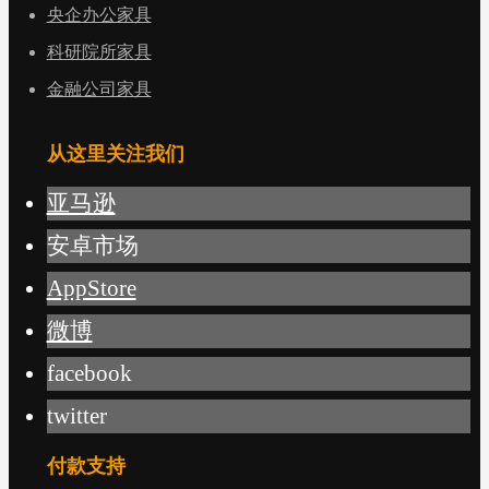
央企办公家具
科研院所家具
金融公司家具
从这里关注我们
亚马逊
安卓市场
AppStore
微博
facebook
twitter
付款支持