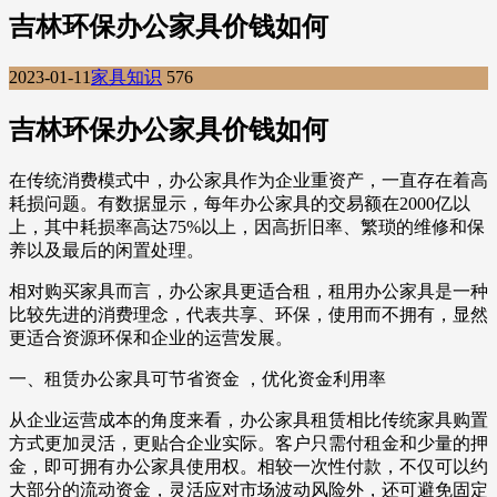
吉林环保办公家具价钱如何
2023-01-11
家具知识
576
吉林环保办公家具价钱如何
在传统消费模式中，办公家具作为企业重资产，一直存在着高
耗损问题。有数据显示，每年办公家具的交易额在2000亿以
上，其中耗损率高达75%以上，因高折旧率、繁琐的维修和保
养以及最后的闲置处理。
相对购买家具而言，办公家具更适合租，租用办公家具是一种
比较先进的消费理念，代表共享、环保，使用而不拥有，显然
更适合资源环保和企业的运营发展。
一、租赁办公家具可节省资金 ，优化资金利用率
从企业运营成本的角度来看，办公家具租赁相比传统家具购置
方式更加灵活，更贴合企业实际。客户只需付租金和少量的押
金，即可拥有办公家具使用权。相较一次性付款，不仅可以约
大部分的流动资金，灵活应对市场波动风险外，还可避免固定