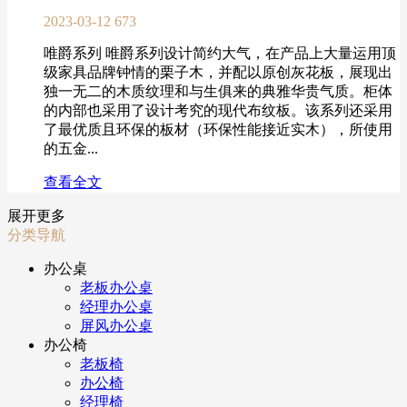
2023-03-12
673
唯爵系列 唯爵系列设计简约大气，在产品上大量运用顶
级家具品牌钟情的栗子木，并配以原创灰花板，展现出
独一无二的木质纹理和与生俱来的典雅华贵气质。柜体
的内部也采用了设计考究的现代布纹板。该系列还采用
了最优质且环保的板材（环保性能接近实木），所使用
的五金...
查看全文
展开更多
分类导航
办公桌
老板办公桌
经理办公桌
屏风办公桌
办公椅
老板椅
办公椅
经理椅