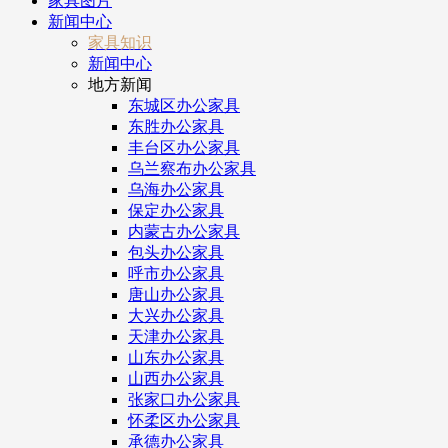
家具图片
新闻中心
家具知识
新闻中心
地方新闻
东城区办公家具
东胜办公家具
丰台区办公家具
乌兰察布办公家具
乌海办公家具
保定办公家具
内蒙古办公家具
包头办公家具
呼市办公家具
唐山办公家具
大兴办公家具
天津办公家具
山东办公家具
山西办公家具
张家口办公家具
怀柔区办公家具
承德办公家具