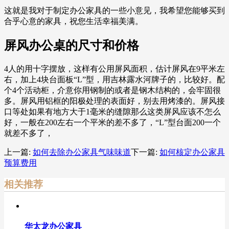
这就是我对于制定办公家具的一些小意见，我希望您能够买到
合乎心意的家具，祝您生活幸福美满。
屏风办公桌的尺寸和价格
4人的用十字摆放，这样有公用屏风面积，估计屏风在9平米左
右，加上4块台面板“L”型，用吉林露水河牌子的，比较好。配
个4个活动柜，介意你用钢制的或者是钢木结构的，会牢固很
多。屏风用铝框的阳极处理的表面好，别去用烤漆的。屏风接
口等处如果有地方大于1毫米的缝隙那么这类屏风应该不怎么
好，一般在200左右一个平米的差不多了，“L”型台面200一个
就差不多了，
上一篇:
如何去除办公家具气味味道
下一篇:
如何核定办公家具
预算费用
相关推荐
华太龙办公家具