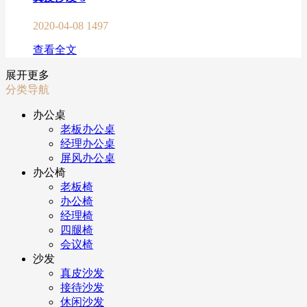
2020-04-08
1497
查看全文
展开更多
分类导航
办公桌
老板办公桌
经理办公桌
屏风办公桌
办公椅
老板椅
办公椅
经理椅
四腿椅
会议椅
沙发
真皮沙发
接待沙发
休闲沙发