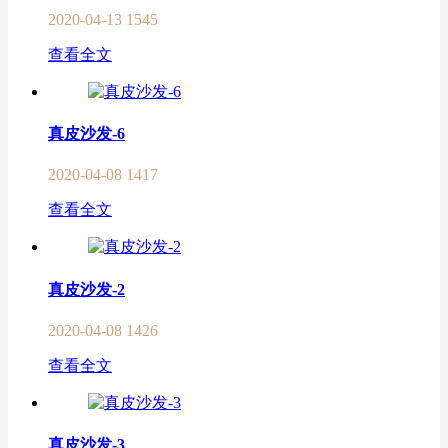
2020-04-13
1545
查看全文
真皮沙发-6
2020-04-08
1417
查看全文
真皮沙发-2
2020-04-08
1426
查看全文
真皮沙发-3