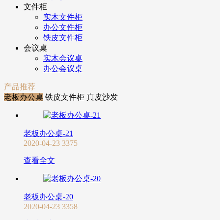
文件柜
实木文件柜
办公文件柜
铁皮文件柜
会议桌
实木会议桌
办公会议桌
产品推荐
老板办公桌
铁皮文件柜
真皮沙发
老板办公桌-21
2020-04-23
3375
查看全文
老板办公桌-20
2020-04-23
3358