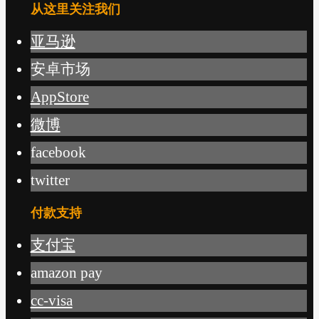
从这里关注我们
亚马逊
安卓市场
AppStore
微博
facebook
twitter
付款支持
支付宝
amazon pay
cc-visa