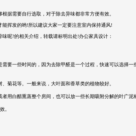
够根据需要自行选取，对于除去异味都非常方便有效。
能挥发的哟!所以建议大家一定要注意室内保持通风!
味呢?的相关介绍，转载请标明出处!办公家具设计：
是需要一些时间的，因为去除甲醛是一个过程，快速可以选择一
树、菊花等。一般来说，大叶面和香草类的植物较好。
或者用白醋熏蒸整个房间，也可以放一些长期吸附分解的叶广泥材
有效。