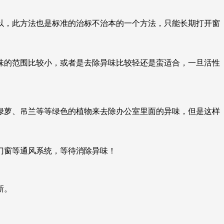
以，此方法也是标准的治标不治本的一个方法，只能长期打开窗
味的范围比较小，或者是去除异味比较轻还是蛮适合，一旦活性
绿萝、吊兰等等绿色的植物来去除办公室里面的异味，但是这样
打开门窗等通风系统，等待消除异味！
空气更清新。