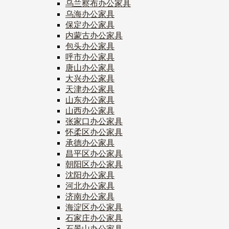
乌兰察布办公家具
乌海办公家具
保定办公家具
内蒙古办公家具
包头办公家具
呼市办公家具
唐山办公家具
大兴办公家具
天津办公家具
山东办公家具
山西办公家具
张家口办公家具
怀柔区办公家具
承德办公家具
昌平区办公家具
朝阳区办公家具
沈阳办公家具
河北办公家具
济南办公家具
海淀区办公家具
石家庄办公家具
石景山办公家具