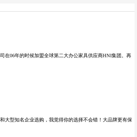
公司在06年的时候加盟全球第二大办公家具供应商HNI集团。再
和大型知名企业选购，我觉得你的选择不会错！大品牌更有保