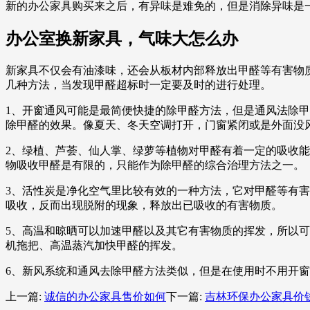
新的办公家具购买来之后，有异味是难免的，但是消除异味是
办公室换新家具，气味大怎么办
新家具不仅会有油漆味，还会从板材内部释放出甲醛等有害物质
几种方法，当发现甲醛超标时一定要及时的进行处理。
1、开窗通风可能是最简便快捷的除甲醛方法，但是通风法除
除甲醛的效果。像夏天、冬天空调打开，门窗紧闭或是外面没
2、绿植、芦荟、仙人掌、绿萝等植物对甲醛有着一定的吸收
物吸收甲醛是有限的，只能作为除甲醛的综合治理方法之一。
3、活性炭是净化空气里比较有效的一种方法，它对甲醛等有
吸收，反而出现脱附的现象，释放出已吸收的有害物质。
5、高温和晾晒可以加速甲醛以及其它有害物质的挥发，所以
机拖把、高温蒸汽加快甲醛的挥发。
6、新风系统和通风去除甲醛方法类似，但是在使用时不用开窗
上一篇:
诚信的办公家具售价如何
下一篇:
吉林环保办公家具价