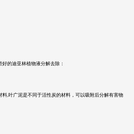
些好的迪亚林植物液分解去除：
料,叶广泥是不同于活性炭的材料，可以吸附后分解有害物