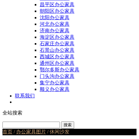
昌平区办公家具
朝阳区办公家具
沈阳办公家具
河北办公家具
济南办公家具
海淀区办公家具
石家庄办公家具
石景山办公家具
西城区办公家具
通州区办公家具
鄂尔多斯办公家具
门头沟办公家具
集宁办公家具
顺义办公家具
联系我们
全站搜索
首页
/
办公家具图片
/
休闲沙发