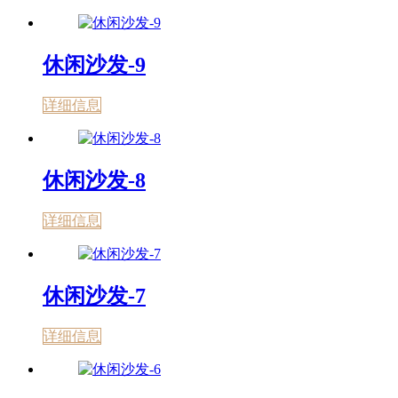
休闲沙发-9
详细信息
休闲沙发-8
详细信息
休闲沙发-7
详细信息