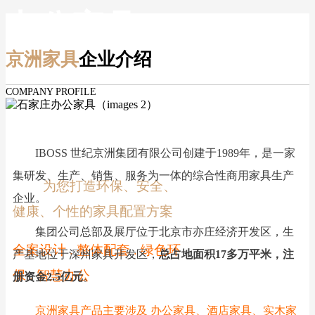
办公家具
京洲家具
企业介绍
COMPANY PROFILE
ABOUT US
IBOSS 世纪京洲集团有限公司创建于1989年，是一家
石家庄办公家具定做全案解
集研发、生产、销售、服务为一体的综合性商用家具生产
决商
为您打造环保、安全、
企业。
健康、个性的家具配置方案
集团公司总部及展厅位于北京市亦庄经济开发区，生
全案设计 . 整体配套 . 绿色环
产基地位于深州家具开发区，
总占地面积17多万平米，注
保 . 智慧办公
册资金2.5亿元
。
京洲家具产品主要涉及 办公家具、酒店家具、实木家