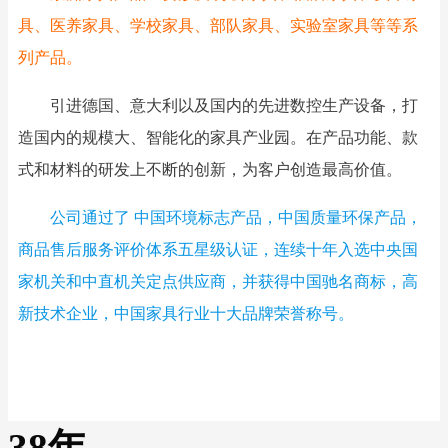
具、医养家具、学校家具、部队家具、实验室家具等等系
列产品。
引进德国、意大利以及国内的先进数控生产设备，打
造国内的规模大、智能化的家具产业园。在产品功能、款
式和材料的研发上不断的创新，为客户创造最高价值。
公司通过了 中国环境标志产品，中国质量环保产品，
商品售后服务评价体系五星级认证，连续十年入选中央国
家机关和中直机关定点供应商，并获得中国驰名商标，高
新技术企业，中国家具行业十大品牌荣誉称号。
38年