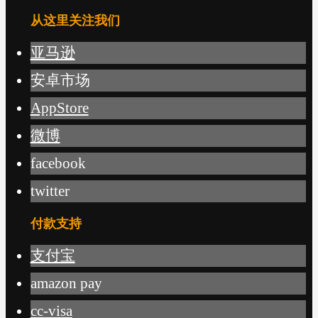
从这里关注我们
亚马逊
安卓市场
AppStore
微博
facebook
twitter
付款支持
支付宝
amazon pay
cc-visa