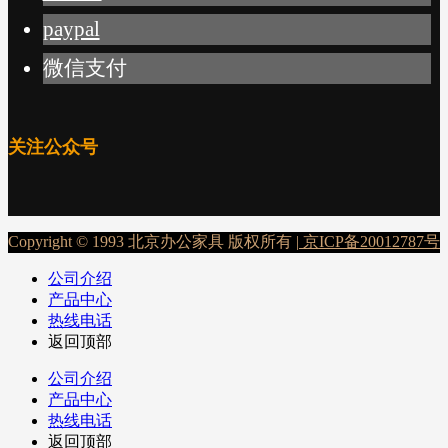
paypal
微信支付
关注公众号
Copyright © 1993 北京办公家具 版权所有 |
京ICP备20012787号
公司介绍
产品中心
热线电话
返回顶部
公司介绍
产品中心
热线电话
返回顶部