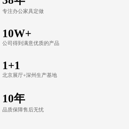
专注办公家具定做
10W+
公司得到满意优质的产品
1+1
北京展厅+深州生产基地
10年
品质保障售后无忧