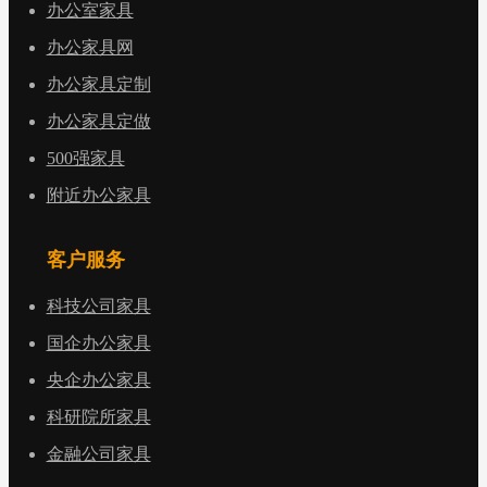
办公室家具
办公家具网
办公家具定制
办公家具定做
500强家具
附近办公家具
客户服务
科技公司家具
国企办公家具
央企办公家具
科研院所家具
金融公司家具