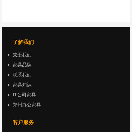
了解我们
关于我们
家具品牌
联系我们
家具知识
IT公司家具
郑州办公家具
客户服务