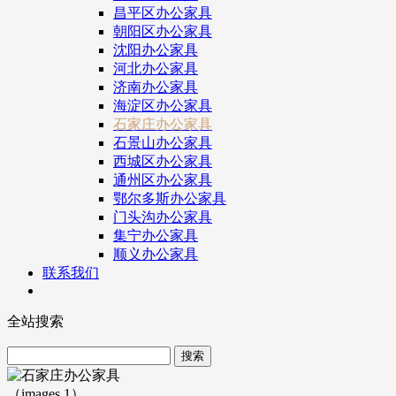
昌平区办公家具
朝阳区办公家具
沈阳办公家具
河北办公家具
济南办公家具
海淀区办公家具
石家庄办公家具
石景山办公家具
西城区办公家具
通州区办公家具
鄂尔多斯办公家具
门头沟办公家具
集宁办公家具
顺义办公家具
联系我们
全站搜索