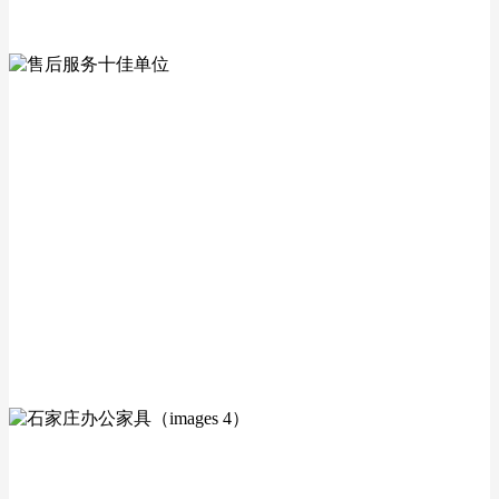
售后服务十佳单位