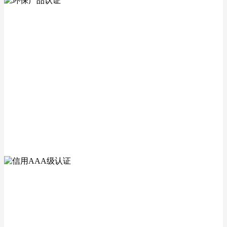
环保产品认证