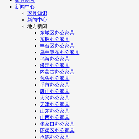
家具图片
新闻中心
家具知识
新闻中心
地方新闻
东城区办公家具
东胜办公家具
丰台区办公家具
乌兰察布办公家具
乌海办公家具
保定办公家具
内蒙古办公家具
包头办公家具
呼市办公家具
唐山办公家具
大兴办公家具
天津办公家具
山东办公家具
山西办公家具
张家口办公家具
怀柔区办公家具
承德办公家具