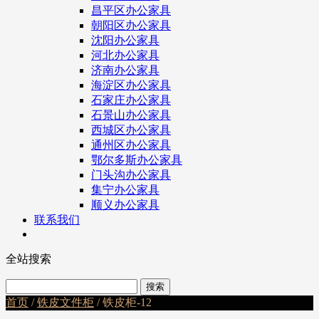
昌平区办公家具
朝阳区办公家具
沈阳办公家具
河北办公家具
济南办公家具
海淀区办公家具
石家庄办公家具
石景山办公家具
西城区办公家具
通州区办公家具
鄂尔多斯办公家具
门头沟办公家具
集宁办公家具
顺义办公家具
联系我们
全站搜索
首页
/
铁皮文件柜
/ 铁皮柜-12