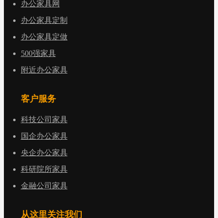
办公家具网
办公家具定制
办公家具定做
500强家具
附近办公家具
客户服务
科技公司家具
国企办公家具
央企办公家具
科研院所家具
金融公司家具
从这里关注我们