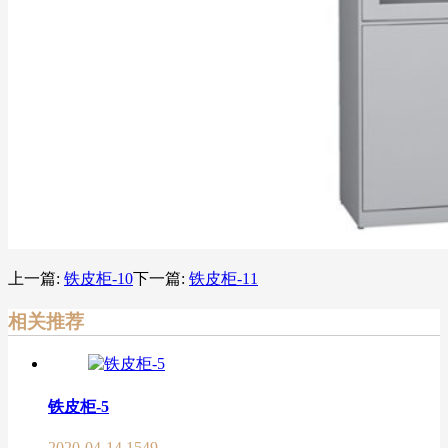
上一篇:
铁皮柜-10
下一篇:
铁皮柜-11
相关推荐
铁皮柜-5
2020-04-14
1549