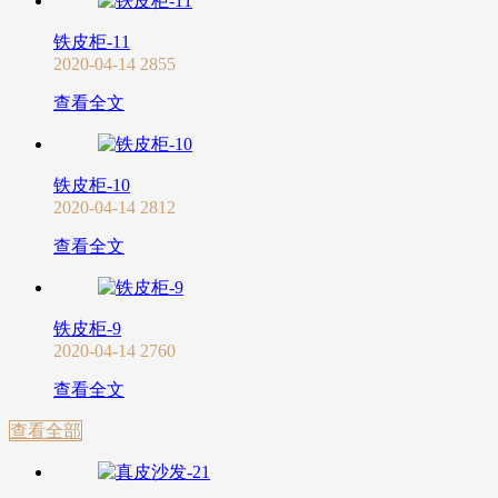
铁皮柜-11
2020-04-14
2855
查看全文
铁皮柜-10
2020-04-14
2812
查看全文
铁皮柜-9
2020-04-14
2760
查看全文
查看全部