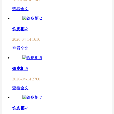
查看全文
铁皮柜-2
2020-04-14
1616
查看全文
铁皮柜-9
2020-04-14
2760
查看全文
铁皮柜-7