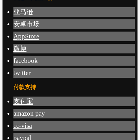
亚马逊
安卓市场
AppStore
微博
facebook
twitter
付款支持
支付宝
amazon pay
cc-visa
paypal