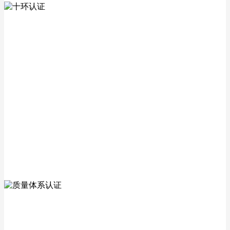
十环认证
中国环境标志产品认证证书