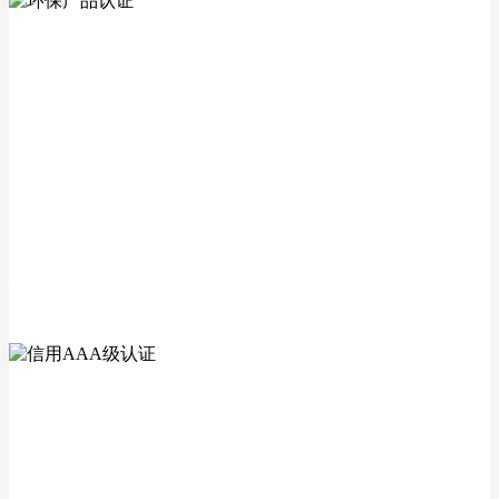
环保产品认证