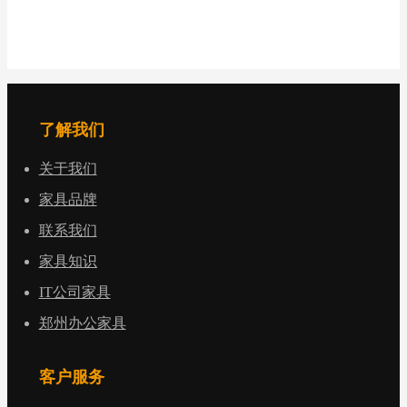
了解我们
关于我们
家具品牌
联系我们
家具知识
IT公司家具
郑州办公家具
客户服务