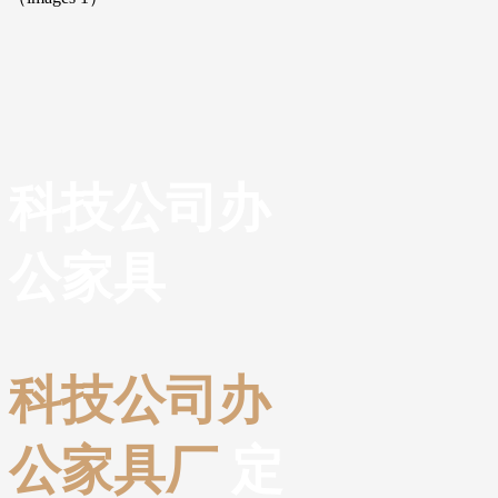
科技公司办
公家具
科技公司办
公家具厂
定