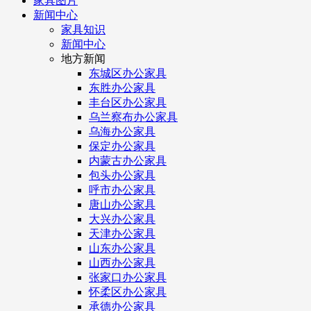
家具图片
新闻中心
家具知识
新闻中心
地方新闻
东城区办公家具
东胜办公家具
丰台区办公家具
乌兰察布办公家具
乌海办公家具
保定办公家具
内蒙古办公家具
包头办公家具
呼市办公家具
唐山办公家具
大兴办公家具
天津办公家具
山东办公家具
山西办公家具
张家口办公家具
怀柔区办公家具
承德办公家具