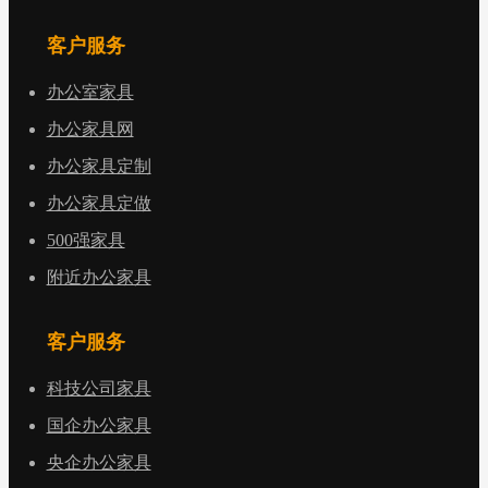
客户服务
办公室家具
办公家具网
办公家具定制
办公家具定做
500强家具
附近办公家具
客户服务
科技公司家具
国企办公家具
央企办公家具