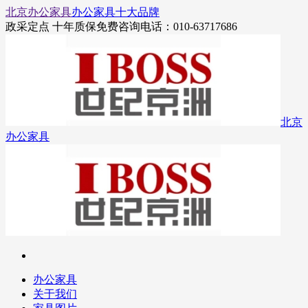
北京办公家具
办公家具十大品牌
政采定点 十年质保
免费咨询电话：010-63717686
北京
办公家具
办公家具
关于我们