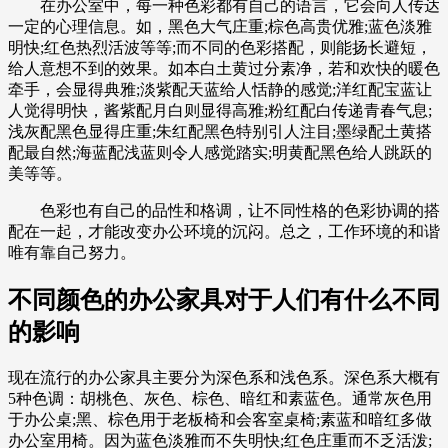
在办公室中，每一种色彩都有自己的语言，它会向人传达
一定的心理信息。如，黑色大气庄重;棕色高贵优雅;蓝色淡雅
明快;红色热烈活波等等;而不同的色彩搭配，则能扬长避短，
给人意想不到的效果。如本白土黄过分素净，若和欢快的暖色
牵手，会显得典雅;淡紫配天蓝给人恬静的感觉;洋红配宝蓝让
人觉得明快，酱紫配月白则显得高雅;粉红配白传递青春气息;
浅灰配黑色显得庄重;朱红配黑色特别引人注目;墨绿配土黄搭
配最自然;海蓝配浅蓝则令人感觉踏实;明黄配黑色给人跳跃的
美等等。
色彩也有自己的品性和格调，让不同性格的色彩协调的搭
配在一起，才能改变办公环境的沉闷。总之，工作环境的和谐
唯有靠自己努力。
不同颜色的办公家具对于人们有什么不同
的影响
现在流行的办公家具主要分为深色系和浅色系。深色系大概有
5种色调：胡桃色、灰色、棕色、暗红和素蓝色。通常灰色用
于办公桌;黑、棕色用于老板椅和会客室桌椅;素蓝和暗红多做
办公室用椅。因为蓝色淡雅而不失明快;红色庄重而不乏活泼;