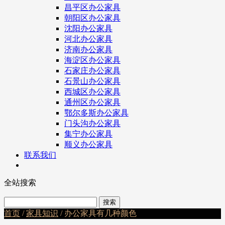
昌平区办公家具
朝阳区办公家具
沈阳办公家具
河北办公家具
济南办公家具
海淀区办公家具
石家庄办公家具
石景山办公家具
西城区办公家具
通州区办公家具
鄂尔多斯办公家具
门头沟办公家具
集宁办公家具
顺义办公家具
联系我们
全站搜索
首页
/
家具知识
/ 办公家具有几种颜色