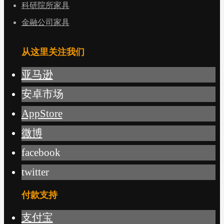
科研院所家具
金融公司家具
从这里关注我们
亚马逊
安卓市场
AppStore
微博
facebook
twitter
付款支持
支付宝