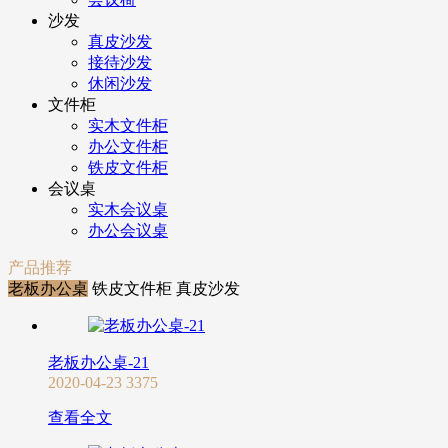
沙发
真皮沙发
接待沙发
休闲沙发
文件柜
实木文件柜
办公文件柜
铁皮文件柜
会议桌
实木会议桌
办公会议桌
产品推荐
老板办公桌
铁皮文件柜
真皮沙发
老板办公桌-21
2020-04-23
3375
查看全文