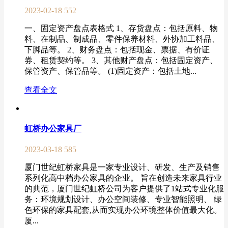
2023-02-18
552
一、固定资产盘点表格式 1、存货盘点：包括原料、物
料、在制品、制成品、零件保养材料、外协加工料品、
下脚品等。 2、财务盘点：包括现金、票据、有价证
券、租赁契约等。 3、其他财产盘点：包括固定资产、
保管资产、保管品等。 (1)固定资产：包括土地...
查看全文
虹桥办公家具厂
2023-03-18
585
厦门世纪虹桥家具是一家专业设计、研发、生产及销售
系列化高中档办公家具的企业。 旨在创造未来家具行业
的典范，厦门世纪虹桥公司为客户提供了1站式专业化服
务：环境规划设计、办公空间装修、专业智能照明、 绿
色环保的家具配套,从而实现办公环境整体价值最大化。
厦...