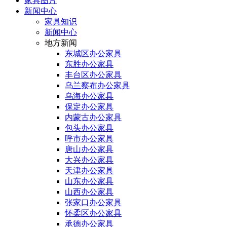
家具图片
新闻中心
家具知识
新闻中心
地方新闻
东城区办公家具
东胜办公家具
丰台区办公家具
乌兰察布办公家具
乌海办公家具
保定办公家具
内蒙古办公家具
包头办公家具
呼市办公家具
唐山办公家具
大兴办公家具
天津办公家具
山东办公家具
山西办公家具
张家口办公家具
怀柔区办公家具
承德办公家具