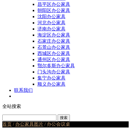
昌平区办公家具
朝阳区办公家具
沈阳办公家具
河北办公家具
济南办公家具
海淀区办公家具
石家庄办公家具
石景山办公家具
西城区办公家具
通州区办公家具
鄂尔多斯办公家具
门头沟办公家具
集宁办公家具
顺义办公家具
联系我们
全站搜索
首页
/
办公家具图片
/
办公会议桌