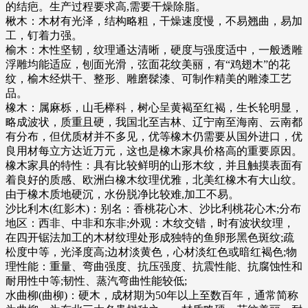
的结疤。生产过程要求高,需要干燥除脂。
楸木：木材有光泽，结构略粗，干燥速度慢，不易翘曲，易加
工，钉着力强。
榆木：木性坚韧，纹理通达清晰，硬度与强度适中，一般透雕
浮雕均能适应，刨面光滑，弦面花纹美丽，有“鸡翅木”的花
纹，榆木经烘干、整形、雕磨髹漆、可制作精美的雕漆工艺
品。
橡木：属麻栎，山毛榉科，树心呈黄褐至红褐，生长轮明显，
略成波状，质重且硬，我国北至吉林、辽宁南至海南、云南都
有分布，但优质材并不多见，优等橡木仍需要从国外进口，优
良用材每立方达近万元，这也是橡木家具价格高的重要原因。
橡木家具的特性：具有比较鲜明的山形木纹，并且触摸表面有
着良好的质感、欧洲白橡木纹理优雅，北美红橡木有大山纹。
由于橡木质地硬沉，水份脱净比较难,加工不易。
沙比利木(红影木)：别名：香桃花心木、沙比利桃花心木;分布
地区：西非、中非和东非;外观：木纹交错，时有波状纹理，
在四开锯法加工的木材纹理处形成独特的鱼卵形黑色斑纹;疏
松度中等，光泽度高;边材淡黄色，心材淡红色或暗红褐色;物
理性能：重量、弯曲强度、抗压强度、抗震性能、抗腐蚀性和
耐用性中等;韧性、蒸汽弯曲性能较低;
水曲柳(曲柳)：硬木，成材期为50年以上至数百年，通常简称