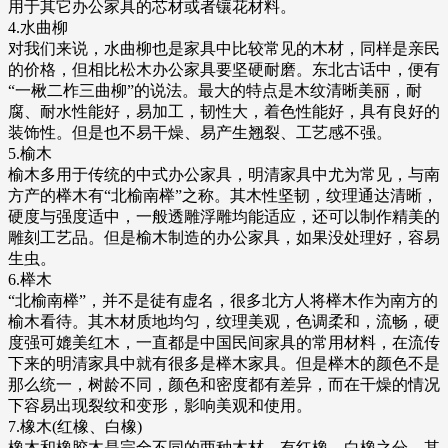
用于其它办公家具的芯材或者镶花材料。
4.水曲柳
对我们来说，水曲柳也是家具中比较常见的木材，同样是亲民
的价格，但相比松木办公家具要坚硬耐磨。东北古话中，便有
“一楸二柞三曲柳”的说法。最大的特点是木纹清晰美丽，耐
腐、耐水性能好，易加工，韧性大，着色性能好，具有良好的
装饰性。但是也不易干燥、易产生翘裂、工艺感不强。
5.榆木
榆木多用于传统的中式办公家具，明清家具中尤为常见，与南
方产的榉木有“北榆南榉”之称。其木性坚韧，纹理通达清晰，
硬度与强度适中，一般透雕浮雕均能适应，还可以制作精美的
雕刻工艺品。但是榆木制造的办公家具，如果没处理好，容易
生虫。
6.榉木
“北榆南榉”，并不是徒有虚名，很多北方人将榉木作为南方的
榆木看待。其木材质地均匀，纹理美观，色调柔和，流畅，硬
度强可媲美红木，一直都是中国民间家具的常用材料，在流传
下来的明清家具中就有很多是榉木家具。但是榉木的颜色不是
那么统一，树龄不同，颜色和密度都有差异，而在干燥的情况
下容易出现裂纹和变形，影响美观和使用。
7.橡木(红橡、白橡)
橡木和橡胶木是完全不同的两种木材，有红橡、白橡之分，其