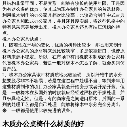
具结构非常牢固，不易变形，能够有较长的使用年限。正是因
为有这么多的优点，使其成为现在制作办公家具的首选材质。
利用橡木制作的办公家具档次比较高，比较适合制作中式古典
办公家具和欧式办公家具，并且还具厚实感，将这些风格中的
特有风采完美展示出来。橡木办公家具还具有端庄沉稳的特
点。
橡木办公家具缺点：
1、随着现在环境的变化，优质的树种比较少，那么用来制作
橡木办公家具的原材料来源比较狭窄，多是依靠进口，也使原
材料来源不稳定。所以，在市场中有用橡胶木制成的办公家具
代替橡木办公家具，若是一般对橡木不怎么了解，就会买到仿
冒产品。
2、橡木办公家具该种材质质地比较坚硬，所以纤维中的水分
想要脱尽非常不容易，若是在这过程中处理不当，等到来年用
这些材质制作的项目办公家具就会开始变形或者开始开裂。但
是，一般橡木在从国外的时候就应经经过严格的干燥处理，并
且极具稳定性。但是，有的商家是之间进口原木，后面的一系
列的处理工艺都是自己处理，能够将橡木中水分完全分离出
来，一般都是使用比较先进的设备。
木质办公桌椅什么材质的好