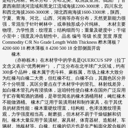
是枪托用材。树木分布：分布北美、欧洲及亚洲。我国产于甘
肃西南部洮河流域和黑龙江流域海拔2200-3000米，四川东北
和西北海拔2600-3000米，湖北西南海拔1600-3300米，陕西、
宁夏、青海、河北、山西、河南等亦有分布，天然更新能力很
强，常混生于针叶树林中，或单独形成小片纯林。 木材主要
物理、力学性质：纹理直；结构细而匀；重量及硬度中；干缩
小至中；强度及冲击韧性中。品名 编号 等级 长度 宽度 厚度
Commodity C/R No Grade Length Width Thickness 桦木薄板 7
4200 600 18 桦木薄板 8 4200 500 18 全部侧面开齿
橡木
（亦称栎木）在木材学中的学名是QUERCUS SPP（拉丁
文含义表示“优秀树种”），广泛分布在北半球广大区域，约有
300多个品种，橡木属于壳斗科、麻栎属，市场上橡木大致分
为红橡与白橡二大类，但红橡不红、白橡不白，其颜色区分并
不十分明显，其区分要点在于木材学中的管孔、林射线差异，
如白橡木管孔内有浸填体，这咱特性使白橡木在国外广泛应用
于贮存葡萄酒的酒桶，是举世闻名的橡木酒桶用材，崦红橡木
不能做酒桶。 橡木广泛用于装潢用材和制作家具，在于其优
良的材质性能：橡木重硬纹理直，结构粗，色泽淡雅纹理美
观，力学强度相当高，耐磨损，但木材不易于干燥锯解和切
削。橡木大量应用于装潢材、家具材、体育器材、造船材、车
辆材、地板材等。白橡、红橡的切片也是生产帖面化胶合板的