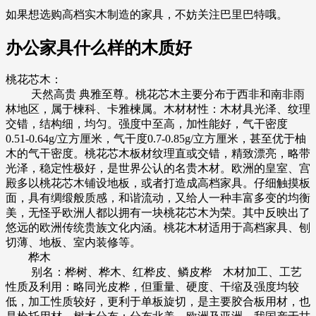
如果想选购高档实木制造的家具，不妨关注巴里巴特哦。
办公家具什么样的木质好
桃花芯木：
天然高贵 典雅至尊。桃花芯木主要分布于西非和南非雨
林地区，属于楝科、卡雅楝属。木材材性：木材具光泽、纹理
交错，结构细，均匀。强度中至高，加性能好，气干密度
0.51-0.64g/立方厘米，气干度0.7-0.85g/立方厘米，甚至优于柚
木的气干密度。桃花芯木板材纹理直或交错，精致漂亮，略带
光泽，稳定性极好，是世界公认的名贵木材。欧洲的皇室、宫
殿多以桃花芯木铺设地板，或者打造成高档家具。仔细触摸板
面，具有绸缎般质感，和谐流动，又给人一种丰富多变的均衡
美，无怪乎欧洲人都以拥有一块桃花芯木为荣。其中反映出了
悠远的欧洲传统贵族文化内涵。桃花木材适用于高档家具、刨
切薄、地板、室内装修等。
桦木
别名：桦树、桦木、红桦皮、鳞皮桦 木材加工、工艺
性质及利用：略同光皮桦，但重量、硬度、干缩及强度均较
低，加工性质较好，更利于单板旋切，是主要胶合板用材，也