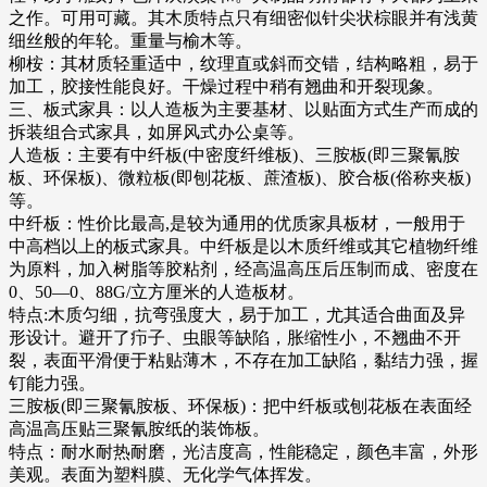
之作。可用可藏。其木质特点只有细密似针尖状棕眼并有浅黄
细丝般的年轮。重量与榆木等。
柳桉：其材质轻重适中，纹理直或斜而交错，结构略粗，易于
加工，胶接性能良好。干燥过程中稍有翘曲和开裂现象。
三、板式家具：以人造板为主要基材、以贴面方式生产而成的
拆装组合式家具，如屏风式办公桌等。
人造板：主要有中纤板(中密度纤维板)、三胺板(即三聚氰胺
板、环保板)、微粒板(即刨花板、蔗渣板)、胶合板(俗称夹板)
等。
中纤板：性价比最高,是较为通用的优质家具板材，一般用于
中高档以上的板式家具。中纤板是以木质纤维或其它植物纤维
为原料，加入树脂等胶粘剂，经高温高压后压制而成、密度在
0、50—0、88G/立方厘米的人造板材。
特点:木质匀细，抗弯强度大，易于加工，尤其适合曲面及异
形设计。避开了疖子、虫眼等缺陷，胀缩性小，不翘曲不开
裂，表面平滑便于粘贴薄木，不存在加工缺陷，黏结力强，握
钉能力强。
三胺板(即三聚氰胺板、环保板)：把中纤板或刨花板在表面经
高温高压贴三聚氰胺纸的装饰板。
特点：耐水耐热耐磨，光洁度高，性能稳定，颜色丰富，外形
美观。表面为塑料膜、无化学气体挥发。