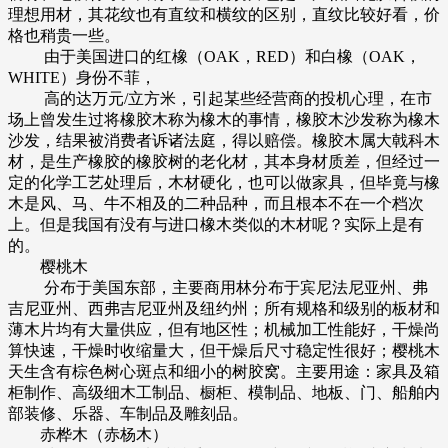
理想用材，其花纹也有直纹和横纹的区别，直纹比较好看，价
格也稍贵一些。
由于美国进口的红橡（OAK，RED）和白橡（OAK，
WHITE）身份不菲，
高的达万元/立方米，引起某些经营商的投机心理，在市
场上曾发生过将橡胶木称为橡木的事情，橡胶木沙发称为橡木
沙发，结果被消费者诉诸法庭，得以赔偿。橡胶木属大戟科木
材，是生产橡胶的橡胶树的老化材，其本身材质差，但经过一
定的化学工艺处理后，木材硬化，也可以做家具，但毕竟与橡
木是风、马、牛不相及的二种品种，而且根本不在一个档次
上。但是我国有没有与进口橡木类似的木材呢？实际上是有
的。
樱桃木
分布于美国东部，主要商用林分布于宾尼法尼亚州、弗
吉尼亚州、西弗吉尼亚州及纽约州；所有规格和级别的板材和
薄木片均有大量供应，但有地区性；机械加工性能好，干燥尚
算快速，干燥时收缩量大，但干燥后尺寸稳定性很好；樱桃木
天生含有棕色树心斑点和细小的树胶窝。主要用途：家具及箱
柜制作、高级细木工制品、橱柜、模制品、地板、门、船舶内
部装修、乐器、车制品及雕刻品。
赤桦木（赤杨木）