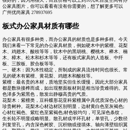
很好的，因为用很久，而且价格可以上到10几w,百度空间有办
公家具图片，你可以看看有没有你需要的，想了解更多可以
广州优尚家具 278937695
板式办公家具材质有哪些
办公家具有很多种类，而办公家具的材质也是多种多样。今天
我们来看一下常见的办公家具材质，例如硬木中的紫檀、花梨
木、鸡翅木、酸枝等等，软木中的黑胡桃、樱桃木、榉木、楠
木、樟木、松木和杉木等等，还有板式家具的人造板、中纤
板、三胺板、胶合板等等。
一、硬木：因为木性稳定，所制成的家具流传时间也很长。常
见的硬木有紫檀、黄花梨、鸡翅木和酸枝等。
紫檀：最名贵的木材，质地坚实但生长缓慢，因此大部分家具
都是数块接榫而成，如出现整面板材则是相当珍贵难得的。其
色泽多为紫黑色，散发出静穆高贵的气质。
花梨木：紫檀类，豆科蝶形花亚科紫檀属中具优质深色心材的
珍贵树种。花梨木心材边材区别明显，边材黄白色至灰褐色;
心材红褐色、紫红色至紫褐色;材色较均匀，可见深色条纹，
生长轮不明显或略明显。散孔材或半环孔材，单管孔，少数径
列复管孔，内含深色树胶、沉积物或侵填体。轴向薄壁组织翼