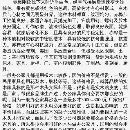
赤桦刚砍伐下来时近乎白色，经空气接触后迅速变为浅
棕色、带有黄色或淡红色的色调。高龄树才有心材形成，白木
质与心材之间无明显分界。这种木材颇直，纹理均匀。赤桦加
工性能良好，极适合车削及抛光加工。它能用钉、螺钉及胶水
良好固定，可作砂磨、油漆或染色处理，取得良好表面。乾燥
容易，乾燥后老化不多，且具有良好的尺寸稳定性。赤桦是一
种木质相对较软的中密度硬木，具有较低的抗弯曲强度、抗震
力。赤桦没有心材抗腐力，易受常见的家具甲虫蛀食，但是易
渗透防腐处理剂。美国：供应量合理，但极受地区限制。出
口：某些市场较多，但其它市场则货源有限。货源为规格材及
原木。家具、厨柜、门、室内模制部件、车制品、雕刻品、厨
具。
一般办公家具都是用橡木比较多，因为价格不是很贵，一般的
民用家具会用花梨木，酸枝等等。这些价格贵，就算品牌的实
木家具标的是那种木头实际却不是，很多都是实木贴皮的，我
是厂家，帮很多品牌生产过，办公家具你何必要求那么好的
呢，因为一般办公家具沙发一套最多才3000--8000元 厂家出厂
价格，如果用好的木头就必须要好的皮，这是相互影响的，成
本价很高，而且这些实木的架子比较难做，因为要很大的一块
木头才能完成，而且几乎没多少公司愿意要那么高价格的办公
家具的，所以很少会用很好的木头做办公家具，民用的就会用