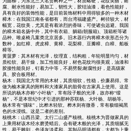
为曲柳，为东北三大名贵树种之一，材质略硬，花纹美丽，耐
腐、耐水性能好，易加工，韧性大，胶结油漆，着色性能好，
具有良好的装饰性能，是目前装饰材料中用得较多的一种木材
樟木：在我国江南各省都有，而台湾福建盛产。树径较大，材
幅宽，花纹美，尤其是有着浓烈的香味，可使诸虫远避。我国
的樟木箱名扬中外，其中有衣箱、躺箱(朝服箱)、顶箱柜等诸
品种。唯桌椅几案类北京居多。旧木器行内将樟木依形态分为
数种，如红樟、虎皮樟、黄樟、花梨樟、豆瓣樟、白樟、船板
樟等。
黄菠萝：其木材有光泽，纹理直，结构粗，年轮明显均匀，材
质松软、易干燥，加工性能良好，材色花纹均很美观，油漆和
胶接性能良好，钉着力中等，不易劈裂;耐腐性好，是高级家
具、胶合板用材。
杨木：我国北方常用的木材，其质细软，性稳，价廉易得。常
做为榆木家具的附料和大漆家具的胎骨在古家具上使用。这是
所说的杨木亦称“小叶杨”，常有段子般的光泽，故亦称“缎
杨”，不是本世纪中才引进的那种苏联杨、大叶杨、胡杨等。
杨木常有“骚味”，比桦木轻软。桦木则有微香，常有极细褐黑
色的水浸线。这是二者的差别。
核桃木：山西吕梁、太行二山盛产核桃。核桃木为晋做家具的
上乘用材该木经水磨烫蜡后。会有硬木般的光泽，其质细腻无
性，易于雕刻，色泽灰淡柔和。其制品明清都有，大都为上乘