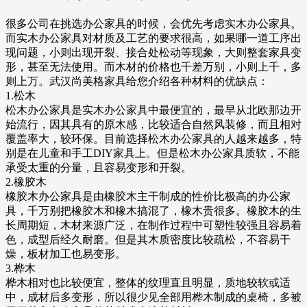
很多公司在挑选办公家具的时候，会优先考虑实木办公家具。
而实木办公家具对材质及工艺的要求很高，如果哪一道工序出
现问题，小则出现开裂、接合处松动等现象，大则整套家具变
形，甚至无法使用。而木材的价格也千差万别，小则上千，多
则上万。武汉尚美格家具给您介绍各种材料的优缺点：
1.松木
松木办公家具是实木办公家具中最便宜的，最早从北欧那边开
始流行，因其具有的原木感，比较适合自然风装修，而且相对
覆盖率大，较环保。目前选择松木办公家具的人越来越多，特
别是在儿童和手工DIY家具上。但是松木办公家具质软，不能
承受太重的分量，且容易变形和开裂。
2.橡胶木
橡胶木办公家具是由橡胶木主干制成的性价比极高的办公家
具，千万别把橡胶木和橡木搞混了，橡木贵很多。橡胶木的生
长周期短，木材来源广泛，在制作过程中可塑性较强且容易着
色，成型后经久耐磨。但是其木质密度比较疏松，不容易干
燥，板材加工也易变形。
3.桦木
桦木相对也比较便宜，整体的纹理直且明显，质地较软或适
中，成材后多变形，所以很少见全部用桦木制成的桌椅，多被