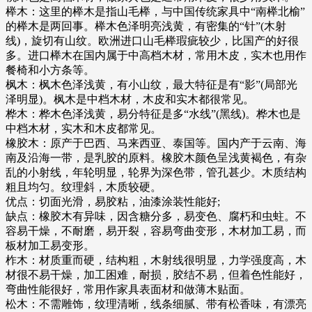
榉木：这里的榉木是指山毛榉，与中国传统家具中“南榉北榆”
的榉木是两回事。榉木色泽明亮浅黄，有密集的“针”(木射
线)，旋切有山纹。欧洲进口山毛榉瑕疵较少，比国产的好很
多。进口榉木在国内属于中高档木材，常用木皮，实木也用作
餐椅和小方条等。
枫木：枫木色泽浅黄，有小山纹，最大特征是有“影”(局部光
泽明显)。枫木是中档木材，木皮和实木都很常见。
桦木：桦木色泽浅黄，易分特征是多“水线”(黑线)。桦木也是
中档木材，实木和木皮都常见。
橡胶木：原产于巴西、马来西亚、泰国等。国内产于云南、海
南及沿海一带，是乳胶的原料。橡胶木颜色呈浅黄褐色，有杂
乱的小射线，年轮明显，轮界为深色带，管孔甚少。木质结构
粗且均匀。纹理斜，木质较硬。
优点：切面光滑，易胶粘，油漆涂装性能好;
缺点：橡胶木有异味，因含糖分多，易变色、腐朽和虫蛀。不
容易干燥，不耐磨，易开裂，容易弯曲变形，木材加工易，而
板材加工易变形。
柞木：材质重而硬，结构粗，木射线很明显，力学强度高，木
材很不易干燥，加工困难，耐损，胶结不易，但着色性能好，
弯曲性能很好，常用作家具表面材和做薄木贴面。
松木：不需雕饰，纹理清晰，线条细腻、带有松香味，有漂亮