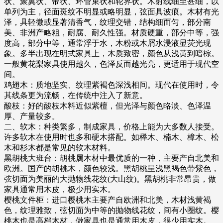
状、聚翼状、带状、环管束状和轮界状。木射线细至甚细，以
单列为主，径面斑纹不明显或略明显，弦面具波痕。木材有光
泽，具轻微或显著清香气，纹理交错，结构细而匀，部分南
美、非洲产略粗，耐腐、耐久性强。材质硬重，部分中等，强
度高，部分中等，通常浮于水，木粉或木屑水浸液显荧光现
象。多半出现在明式家具上，木质致密，颜色从浅黄到暗棕。
一般黄花梨家具使用越久，色泽反而越光亮，更适用于现代空
间。
鸡翅木：质地坚实、纹理紫褐色深浅相间。现代在使用时，令
其线条更为流畅，在传统中注入了新意。
酸枝：好的酸枝木料近似紫檀，但光泽与颜色略淡、色泽温
厚、产量较多。
二、软木：种类繁多，制成家具，价格上能为大多数人接受。
许多软木在使用时也多和硬木搭配。如榉木、楠木、樟木、松
木和杉木都是常见的软木材料。
黑胡桃大班台：胡桃属木材中最优质的一种，主要产自北美和
欧洲。国产的胡桃木，颜色较浅。黑胡桃呈浅黑褐色带紫色，
弦切面为美丽的大抛物线花纹(大山纹)。黑胡桃非常昂贵，做
家具通常用木皮，极少用实木。
樱桃文件柜：进口樱桃木主要产自欧洲和北美，木材浅黄褐
色，纹理雅致，弦切面为中等的抛物线花纹，间有小圈纹。樱
桃木也是高档木材，做家具也是通常用木皮，很少用实木。