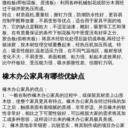
微粒板(即刨花板、蔗渣板)：利用各种机械刨花或部分木屑经
过干燥拌胶热压而成。
特点：材质疏松,重量轻，握钉力强，防潮防水性好，更容易
控制甲醛释放量，不易变形等优点，适合用于家具平面的地
方。它的缺点是颗粒大，不适宜油漆，雕刻，吸塑等工艺和薄
板。在有质量保证的条件下刨花板与中密度没有好坏之分。
胶合板(俗称夹板)：将原木经软化处理后旋切成单板,再经过干
燥涂胶，按木材纹理交错重叠起来，经热压机加压而成。特
点：吸音性能好,温差适应力强，在不同气温地区，板材形状
变化不大，不易变形。表面粗糙、粘力强、粘贴木皮效果好。
比中纤板轻、受压能力强，吸水膨胀性差。但握钉力弱。
橡木办公家具有哪些优缺点
橡木办公家具的优点：
1、一般在制作橡木办公家具的过程中，或保留其材质上山形
木纹，使整个家具更具有特点。橡木办公家具在经过特殊的加
工之后，触摸表面有着细腻的质感，非常舒适。并且橡木的韧
性非常好，相比之下可塑性较好，可以根据大家的需求将其加
工成多种形状，这样设计出来的橡木办公家具极具美感。
2、 橡木质地非常细密，比较坚实，将其制作成的项目办公家