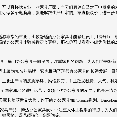
，可以直接找专业一些家具厂家，向它们表达自己对于电脑桌的
性订做多个电脑桌，就能够跟生产厂家的厂家直接议价，进一步
适感非常的重要，比较舒适的办公家具才能够让员工用得舒服，
端办公家具体验感肯定会更好。那么你可以看看小编为你找的20
端办公家具、民用办公家具一同发展，注重家具的创新，为人们带来标
r办公家具是目前世界上最为知名的品牌，它也推动了现代办公家具的长远发
oll为德国办公家具品牌，主要生产高端皮质家具，风格多变，而且散发独特、大气
球30多个国家和地区进行运营，引领当代办公家具的发展，也是潮流
公家具屡获世界大奖，旗下的办公家具如Florence系列、Barcel
公家具产品，博达办公家具设计中注重人体工程学的特点，为人
职员椅、屏风(隔断)、高隔间等。