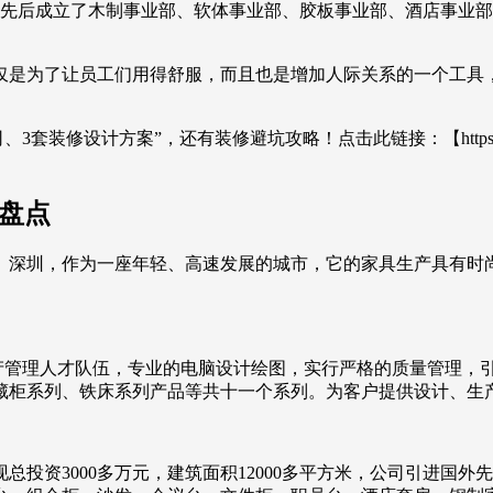
域，先后成立了木制事业部、软体事业部、胶板事业部、酒店事业
仅仅是为了让员工们用得舒服，而且也是增加人际关系的一个工
案”，还有装修避坑攻略！点击此链接：【https://www.to8to.c
盘点
。深圳，作为一座年轻、高速发展的城市，它的家具生产具有时
生产管理人才队伍，专业的电脑设计绘图，实行严格的质量管理，
藏柜系列、铁床系列产品等共十一个系列。为客户提供设计、生
现总投资3000多万元，建筑面积12000多平方米，公司引进