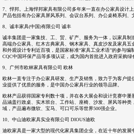
7、悍邦。上海悍邦家具有限公司多年来一直在办公家具设计
产品包括有办公家具屏风系列、会议台系列、办公桌椅系列、
8、诚丰家具(中国)有限公司 诚丰
诚丰集团是一家集技、工、贸、矿产、服务为一体，以家具制
高端办公家具、红木古典家具、钢木家具、真皮沙发及家具五金
和外观设计专利近百项，是国家标准“家具工业术语”的参与编制单位。
CQC中国环保产品等多项认证，成为国内首批进入政府采购绿
9、广州市欧林家具有限公司 欧林
欧林一直专注于办公家具研发、生产及销售，致力于为客户提供
业提供了优质的服务，是中国办公家具行业的领导品牌。
欧林产品获得国家专利数十项，并在各大展会和设计竞赛中屡
品涵盖行政桌、实木班台、工作站、座椅、沙发、屏风等种类，
域，产品遍布微软、宝马、可口可乐等世界500强企业。
10、中山迪欧家具实业有限公司 DIOUS迪欧
迪欧家具是一家大型的现代化家具集团企业，在近十年的发展