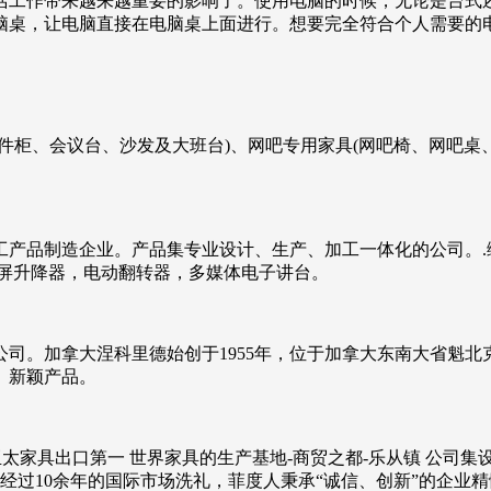
活工作带来越来越重要的影响了。使用电脑的时候，无论是台式
脑桌，让电脑直接在电脑桌上面进行。想要完全符合个人需要的
件柜、会议台、沙发及大班台)、网吧专用家具(网吧椅、网吧桌、
产品制造企业。产品集专业设计、生产、加工一体化的公司。.综
示屏升降器，电动翻转器，多媒体电子讲台。
司。加拿大涅科里德始创于1955年，位于加拿大东南大省魁
、新颖产品。
亚太家具出口第一 世界家具的生产基地-商贸之都-乐从镇 公司
经过10余年的国际市场洗礼，菲度人秉承“诚信、创新”的企业精