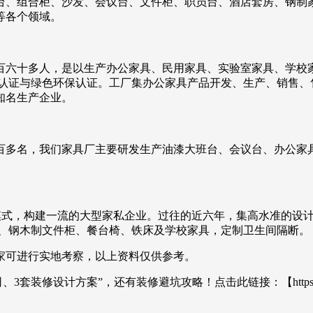
台、组合柜、沙发、会议台、文件柜、职员台、酒店套房、钢制
等各个领域。
百六十多人，是以生产办公家具、民用家具、实验室家具、学校
1质量体系认证与绿色环保认证。工厂集办公家具产品开发、生产、
知名生产企业。
百多名，我们家具厂主要研发生产油漆大班台、会议台、办公家
运作模式，构建一流的大型家私企业。过往的近六年，集高水准的
发、钢木制文件柜、餐台椅、铁床及学校家具，定制卫生间隔断。
家可进行实地考察，以上资料仅供参考。
案”，还有装修避坑攻略！点击此链接：【https://www.to8to.c