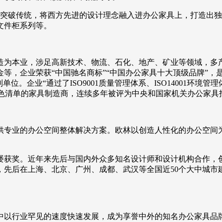
上突破传统，将西方先进的设计理念融入进办公家具上，打造出
文件柜系列等。
造为本业，涉足高新技术、物流、石化、地产、矿业等领域，多
等，企业荣获“中国驰名商标”“中国办公家具十大顶级品牌”，
企业“通过了ISO9001质量管理体系、ISO14001环境管理体
色清单的家具制造商，连续多年被评为中央和国家机关办公家具
专业的办公空间整体解决方案。欧林以创造人性化的办公空间为
屡获奖。近年来先后与国内外众多知名设计师和设计机构合作，
先后在上海、北京、广州、成都、武汉等全国近50个大中城市
中以行业罕见的速度快速发展，成为享誉中外的知名办公家具品