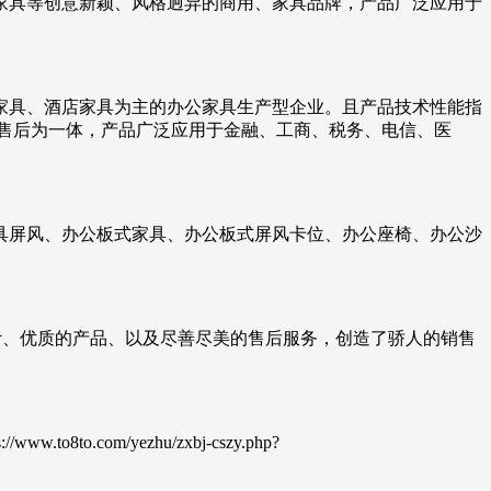
家具等创意新颖、风格迥异的商用、家具品牌，产品广泛应用于
家具、酒店家具为主的办公家具生产型企业。且产品技术性能指
销售、售后为一体，产品广泛应用于金融、工商、税务、电信、医
具屏风、办公板式家具、办公板式屏风卡位、办公座椅、办公沙
设计、优质的产品、以及尽善尽美的售后服务，创造了骄人的销售
om/yezhu/zxbj-cszy.php?