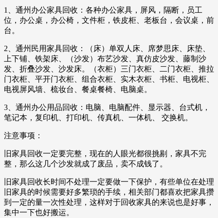
1、通州办公家具回收：各种办公家具，屏风，隔断，员工
位，办公桌，办公椅，文件柜，铁皮柜、老板台，会议桌，前
台。
2、通州民用家具回收：（床）单双人床、席梦思床、床垫、
上下铺、铁架床、（沙发）布艺沙发、真仿皮沙发、藤制沙
发、折叠沙发、沙发床。（衣柜）三门衣柜、二门衣柜、推拉
门衣柜、平开门衣柜、组合衣柜、实木衣柜、书柜、电视柜、
电视屏风墙、梳妆台、餐桌餐椅、电脑桌。
3、通州办公用品回收：电脑、电脑配件、显示器、台式机，
笔记本，复印机、打印机、传真机、一体机、 交换机。
注意事项：
旧家具回收一定要完整，现在的人眼光都很挑剔，家具不完
整，那么这几个沙发就成了废品，卖不成钱了。
旧家具回收长时间不处理一定要做一下保护，有些单位在处理
旧家具的时候需要好多繁琐的手续，相关部门都喜欢把家具攒
到一定的量一次性处理，这样对于回收家具的来说也是好事，
集中一下也好搬运。