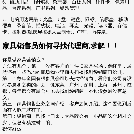
6、辅助用品：报刊架、杂志架、白板系列、证件卡、包装用
品、台座系列、证书系列、钥匙管理。
7、电脑周边用品：光盘、U盘、键盘、鼠标、鼠标垫、移动
硬盘、录音笔、插线板、电池、耳麦、光驱、读卡器、存储
卡、控制器(触摸屏控极人臣制盒)、CPU、内存条。
家具销售员如何寻找代理商,求解！！
你是做家具营销么？
方法有几个，第一：没有客户的时候扫家具买场，像红星，居
然还有一些当地的商场物业里面去扫楼找到经销商再洽淡。
第二：每年全国有很多展会可以去找经销商，看你们公司有没
有参展和之类的计划，像东莞，广州，深圳，上海，苏州，成
都，每年都会有展会可以去找到经销商，不过没参展没有意
义。
第三：家具销售业务之间介绍，客户之间介绍。这个要做到后
面有人脉了就有了。
第四：经销商自己找上门来，大品牌会有，小品牌这个相对会
少，但总有猪撞树上的。
祝你好运。