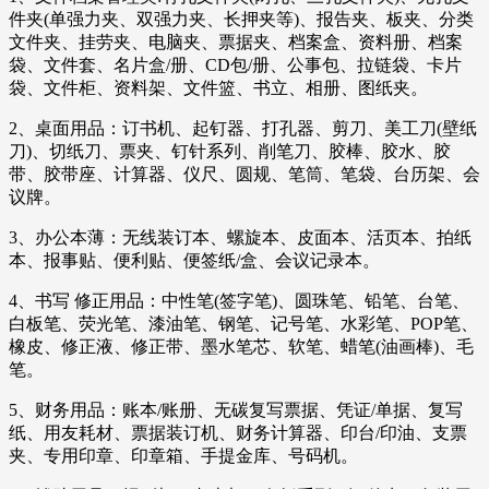
件夹(单强力夹、双强力夹、长押夹等)、报告夹、板夹、分类
文件夹、挂劳夹、电脑夹、票据夹、档案盒、资料册、档案
袋、文件套、名片盒/册、CD包/册、公事包、拉链袋、卡片
袋、文件柜、资料架、文件篮、书立、相册、图纸夹。
2、桌面用品：订书机、起钉器、打孔器、剪刀、美工刀(壁纸
刀)、切纸刀、票夹、钉针系列、削笔刀、胶棒、胶水、胶
带、胶带座、计算器、仪尺、圆规、笔筒、笔袋、台历架、会
议牌。
3、办公本薄：无线装订本、螺旋本、皮面本、活页本、拍纸
本、报事贴、便利贴、便签纸/盒、会议记录本。
4、书写 修正用品：中性笔(签字笔)、圆珠笔、铅笔、台笔、
白板笔、荧光笔、漆油笔、钢笔、记号笔、水彩笔、POP笔、
橡皮、修正液、修正带、墨水笔芯、软笔、蜡笔(油画棒)、毛
笔。
5、财务用品：账本/账册、无碳复写票据、凭证/单据、复写
纸、用友耗材、票据装订机、财务计算器、印台/印油、支票
夹、专用印章、印章箱、手提金库、号码机。