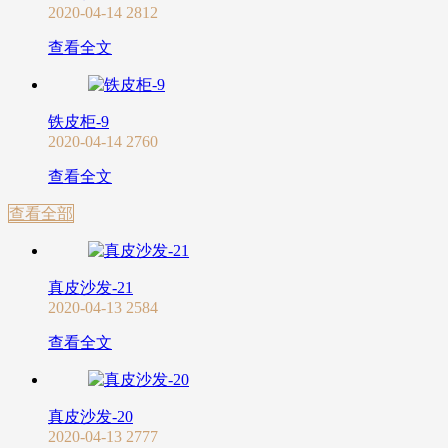
2020-04-14
2812
查看全文
铁皮柜-9
2020-04-14
2760
查看全文
查看全部
真皮沙发-21
2020-04-13
2584
查看全文
真皮沙发-20
2020-04-13
2777