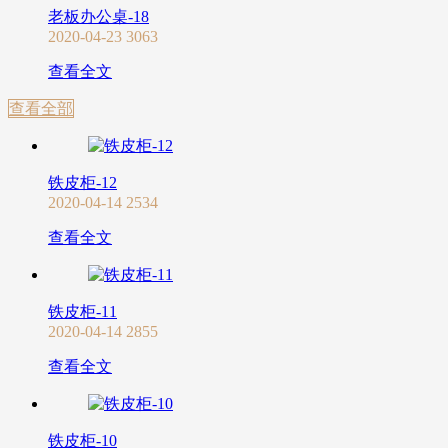
老板办公桌-18
2020-04-23
3063
查看全文
查看全部
铁皮柜-12
2020-04-14
2534
查看全文
铁皮柜-11
2020-04-14
2855
查看全文
铁皮柜-10