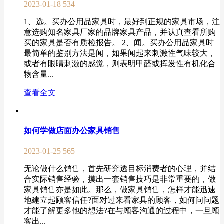
2023-01-18
534
1、选。买办公用品家具时，最好到正规的家具市场，注
意选购知名家具厂家的品牌家具产品，并认真查看所购
买的家具是否有质检报告。 2、闻。买办公用品家具时
最简单的鉴别方法是闻，如果闻起来刺激性气味较大，
或者有眼睛刺激的感觉，则表明甲醛或挥发性有机化合
物含量...
查看全文
如何学做店面办公家具销售
2023-01-25
565
无论做什么销售，首先研究透目标消费者的心理，并结
合实际销售经验，摸出一套销售技巧是非常重要的，做
家具销售亦是如此。那么，做家具销售，怎样才能迅速
地建立起顾客信任?面对过来看家具的顾客，如何问问题
才能了解更多他的想法?在与顾客沟通的过程中，一旦顾
客出...