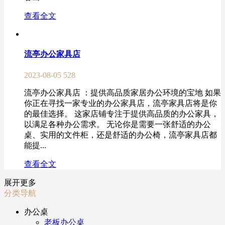
查看全文
流亭办公家具店
2023-08-05
528
流亭办公家具店 ：提供高品质家居办公环境的宝地 如果
你正在寻找一家专业的办公家具店，流亭家具店将是你
的最佳选择。 这家店铺专注于提供高品质的办公家具，
以满足各种办公需求。 无论你是需要一张舒适的办公
桌、实用的文件柜，还是舒适的办公椅，流亭家具店都
能提...
查看全文
展开更多
分类导航
办公桌
老板办公桌