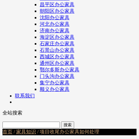
昌平区办公家具
朝阳区办公家具
沈阳办公家具
河北办公家具
济南办公家具
海淀区办公家具
石家庄办公家具
石景山办公家具
西城区办公家具
通州区办公家具
鄂尔多斯办公家具
门头沟办公家具
集宁办公家具
顺义办公家具
联系我们
全站搜索
首页
/
家具知识
/ 项目收尾办公家具如何处理