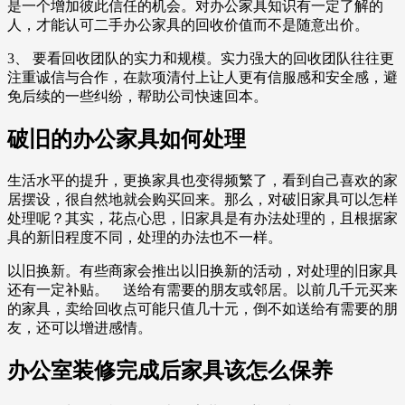
是一个增加彼此信任的机会。对办公家具知识有一定了解的
人，才能认可二手办公家具的回收价值而不是随意出价。
3、 要看回收团队的实力和规模。实力强大的回收团队往往更
注重诚信与合作，在款项清付上让人更有信服感和安全感，避
免后续的一些纠纷，帮助公司快速回本。
破旧的办公家具如何处理
生活水平的提升，更换家具也变得频繁了，看到自己喜欢的家
居摆设，很自然地就会购买回来。那么，对破旧家具可以怎样
处理呢？其实，花点心思，旧家具是有办法处理的，且根据家
具的新旧程度不同，处理的办法也不一样。
以旧换新。有些商家会推出以旧换新的活动，对处理的旧家具
还有一定补贴。 送给有需要的朋友或邻居。以前几千元买来
的家具，卖给回收点可能只值几十元，倒不如送给有需要的朋
友，还可以增进感情。
办公室装修完成后家具该怎么保养