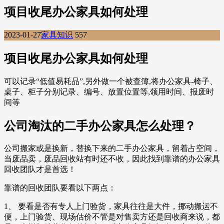
项目收尾办公家具如何处理
2023-01-27
家具知识
557
项目收尾办公家具如何处理
可以记录“低值易耗品”,另外做一个被查簿,将办公家具-椅子、
桌子、柜子分别记录、编号、放置位置等,领用时间、报废时
间等
公司淘汰的二手办公家具怎么处理？
公司搬家或是换新，替换下来的二手办公家具，留着占空间，
当废品卖，废品回收站有时还不收，因此找到靠谱的办公家具
回收团队才是首选！
靠谱的回收团队要看以下两点：
1、 要看是否有专人上门验货，家具往往是大件，挪动搬运不
便，上门验货、现场估价不管是对售卖方还是回收商来说，都