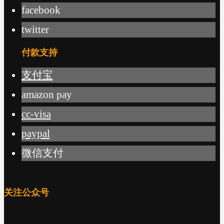
facebook
twitter
付款支持
支付宝
amazon pay
cc-visa
paypal
微信支付
关注公众号