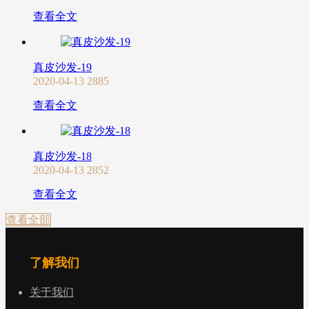
查看全文
真皮沙发-19
2020-04-13
2885
查看全文
真皮沙发-18
2020-04-13
2852
查看全文
查看全部
了解我们
关于我们