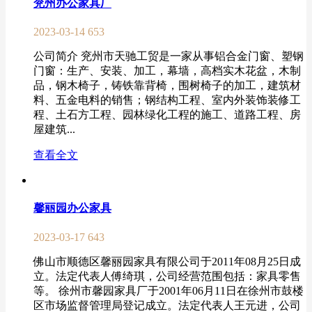
兖州办公家具厂
2023-03-14
653
公司简介 兖州市天驰工贸是一家从事铝合金门窗、塑钢
门窗：生产、安装、加工，幕墙，高档实木花盆，木制
品，钢木椅子，铸铁靠背椅，围树椅子的加工，建筑材
料、五金电料的销售；钢结构工程、室内外装饰装修工
程、土石方工程、园林绿化工程的施工、道路工程、房
屋建筑...
查看全文
馨丽园办公家具
2023-03-17
643
佛山市顺德区馨丽园家具有限公司于2011年08月25日成
立。法定代表人傅绮琪，公司经营范围包括：家具零售
等。 徐州市馨园家具厂于2001年06月11日在徐州市鼓楼
区市场监督管理局登记成立。法定代表人王元进，公司