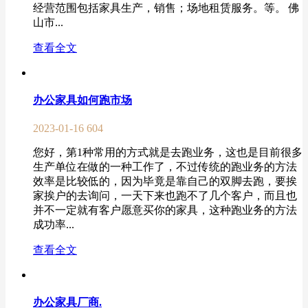
经营范围包括家具生产，销售；场地租赁服务。等。 佛
山市...
查看全文
办公家具如何跑市场
2023-01-16
604
您好，第1种常用的方式就是去跑业务，这也是目前很多
生产单位在做的一种工作了，不过传统的跑业务的方法
效率是比较低的，因为毕竟是靠自己的双脚去跑，要挨
家挨户的去询问，一天下来也跑不了几个客户，而且也
并不一定就有客户愿意买你的家具，这种跑业务的方法
成功率...
查看全文
办公家具厂商.