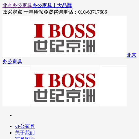
北京办公家具
办公家具十大品牌
政采定点 十年质保
免费咨询电话：010-63717686
北京
办公家具
办公家具
关于我们