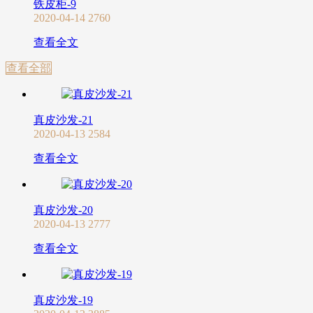
铁皮柜-9
2020-04-14
2760
查看全文
查看全部
真皮沙发-21
2020-04-13
2584
查看全文
真皮沙发-20
2020-04-13
2777
查看全文
真皮沙发-19