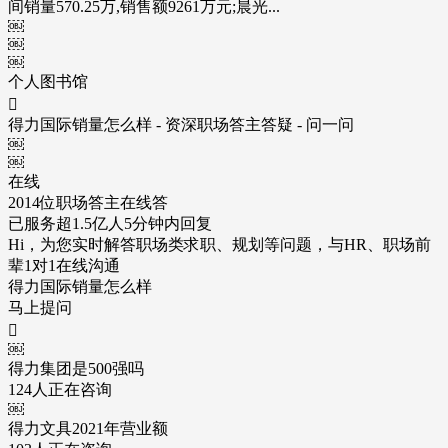
间销量570.25万,销售额9261万元;晨光...
￼
￼
￼
个人图书馆

得力国际销量怎么样 - 资深职场答主答疑 - 问一问
￼
￼
在线
2014位职场答主在线答
已服务超1.5亿人5分钟内回复
Hi，为您实时解答职场类求职、规划等问题，与HR、职场前
辈1对1在线沟通
得力国际销量怎么样
马上提问

￼
得力集团是500强吗
124人正在咨询
￼
得力文具2021年营业额