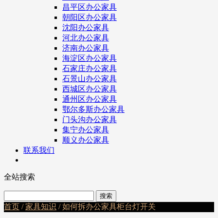
昌平区办公家具
朝阳区办公家具
沈阳办公家具
河北办公家具
济南办公家具
海淀区办公家具
石家庄办公家具
石景山办公家具
西城区办公家具
通州区办公家具
鄂尔多斯办公家具
门头沟办公家具
集宁办公家具
顺义办公家具
联系我们
全站搜索
首页
/
家具知识
/ 如何拆办公家具柜台灯开关