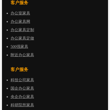
客户服务
办公室家具
办公家具网
办公家具定制
办公家具定做
500强家具
附近办公家具
客户服务
科技公司家具
国企办公家具
央企办公家具
科研院所家具