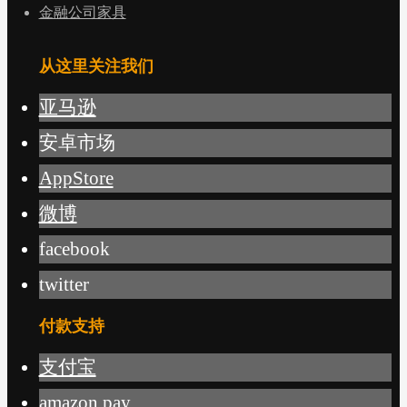
金融公司家具
从这里关注我们
亚马逊
安卓市场
AppStore
微博
facebook
twitter
付款支持
支付宝
amazon pay