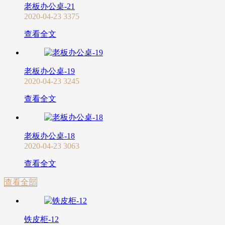
老板办公桌-21
2020-04-23
3375
查看全文
老板办公桌-19
2020-04-23
3245
查看全文
老板办公桌-18
2020-04-23
3063
查看全文
查看全部
铁皮柜-12