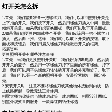
灯开关怎么拆
1.首先，我们需要准备一把螺丝刀。我们可以看到照明开关是
上下扣的开关。我们按下开关，然后用螺丝刀插入中间，慢慢
倾斜开关盖。如果我们想更换面板，我们可以取下开关面板。
2.如果我们想更换内部或整个开关，我们应该用一把小螺丝刀
插入，然后向上推。这样，我们就可以取下开关的按钮。取下
面板和按钮后，我们用扁头螺丝刀轻轻敲击开关的框架。
拓展资料：
更换照明开关有哪些注意事项
1.首先，当我们更换照明开关时，我们必须切断电源，然后撬
开开关的盖子，然后用十字螺丝刀拧下里面的所有螺丝。拧下
后，我们可以用平头螺丝刀轻轻撬开开关的外壳和篮子。取下
后，我们可以买一个新的照明开关，安装拧紧螺钉，固定外
壳。
2.安装开关时，注意不要将螺丝刀或其他物体接触到内线，防
止线路断裂，导致无法正常使用。
别墅大师为你提供当地建房政策，建房图纸，别墅设计图纸;
别墅外观效果图服务，千款爆红图纸任你选：