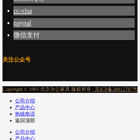
cc-visa
paypal
微信支付
关注公众号
Copyright © 1993 北京办公家具 版权所有 |
京ICP备20012787号
公司介绍
产品中心
热线电话
返回顶部
公司介绍
产品中心