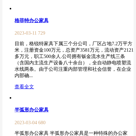
格菲特办公家具
2023-03-11
729
目前，格锐特家具下属三个分公司，厂区占地7.2万平方
米，注册资金100万元，总资产3581万元，流动资产2121
多万元，职工500余人.公司拥有钣金流水生产线三条
（含国内主流生产设备八十余台），全自动静电喷塑流
水线两条。由于公司注重内部管理和社会信誉，在企业
内部确...
查看全文
半弧形办公家具
2023-03-04
680
半弧形办公家具 半弧形办公家具是一种特殊的办公家