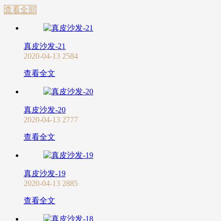
查看全部
真皮沙发-21
2020-04-13
2584
查看全文
真皮沙发-20
2020-04-13
2777
查看全文
真皮沙发-19
2020-04-13
2885
查看全文