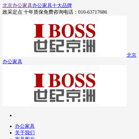
北京办公家具
办公家具十大品牌
政采定点 十年质保
免费咨询电话：010-63717686
北京
办公家具
办公家具
关于我们