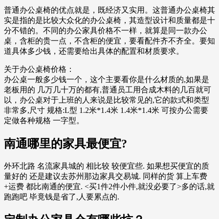
普通办公桌椅的优点就是，既经济又实用。这普通办公桌椅其
实是指的是比较大众化的办公桌椅，其造型设计和质量都是十
分不错的。不同的办公家具价格不一样，就算是同一款办公
桌，含柜的贵一点，不含柜的便宜，要看配件齐不齐全。要知
道具体多少钱，还需要给出具体的配置和材质要求。
关于办公桌椅价格：
办公桌一般多少钱一个，这个主要看你是什么材质的,如果是
老板用的 几万几十万的都有,普通员工用合成木料的几百就可
以，办公桌对于上班的人来说是比较常见的,它的款式和类型
非常多,尺寸 规格:L型 1.2米*1.4米 1.4米*1.4米 可按办公需要
定做各种规格 一字型。
南通哪里的家具最便宜?
外环北路 名流家具城的 相比较 较便宜些. 如果想买便宜的质
量好的 还是建议去苏州那边家具交易城. 同样的货 算上车费
+运费 都比南通的便宜. <买1件2件小件,就没必要了>多的话,就
跑跑吧 毕竟钱是省了,人要累点的.