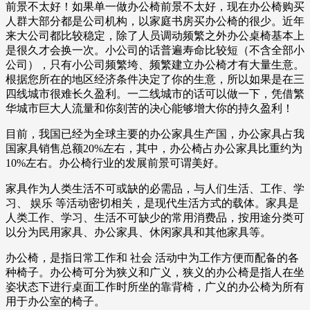
前景不太好！如果单一做办公椅前景不太好，现在办公椅购买
人群大部分都是公司机构，以家庭书房买办公椅的很少。近年
来大公司都比较稳定，除了人员调动频繁之外办公桌椅基本上
是很久才会换一次。小公司的话普遍寿命比较短（不含全部小
公司），只有小公司频繁垮、频繁建立办公椅才有大量生意。
根据您所在的地区经济条件决定了你的生意，所以如果是在三
四线城市很难长久盈利。一二线城市的话可以做一下，凭借繁
华城市巨大人流量和你刻苦的决心能够增大你的持久盈利！
目前，我国已经为全球主要的办公家具生产国，办公家具占我
国家具销售总额20%左右，其中，办公椅占办公家具比重约为
10%左右。办公椅行业的发展前景可谓美好。
家具作为人类生活不可或缺的必需品，与人们生活、工作、学
习、 娱乐 等活动密切相关，是现代生活方式的载体。家具是
人类工作、学习、生活不可缺少的常用消费品，按用途分类可
以分为民用家具、办公家具、休闲家具和其他家具等。
办公椅，是指日常工作和 社会 活动中为工作方便而配备的各
种椅子。办公椅可分为狭义和广义，狭义的办公椅是指人在坐
姿状态下进行桌面工作时所坐的靠背椅，广义的办公椅为所有
用于办公室的椅子。