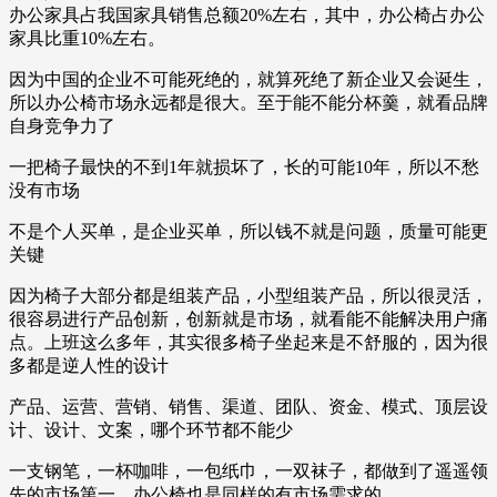
办公家具占我国家具销售总额20%左右，其中，办公椅占办公
家具比重10%左右。
因为中国的企业不可能死绝的，就算死绝了新企业又会诞生，
所以办公椅市场永远都是很大。至于能不能分杯羹，就看品牌
自身竞争力了
一把椅子最快的不到1年就损坏了，长的可能10年，所以不愁
没有市场
不是个人买单，是企业买单，所以钱不就是问题，质量可能更
关键
因为椅子大部分都是组装产品，小型组装产品，所以很灵活，
很容易进行产品创新，创新就是市场，就看能不能解决用户痛
点。上班这么多年，其实很多椅子坐起来是不舒服的，因为很
多都是逆人性的设计
产品、运营、营销、销售、渠道、团队、资金、模式、顶层设
计、设计、文案，哪个环节都不能少
一支钢笔，一杯咖啡，一包纸巾，一双袜子，都做到了遥遥领
先的市场第一，办公椅也是同样的有市场需求的。