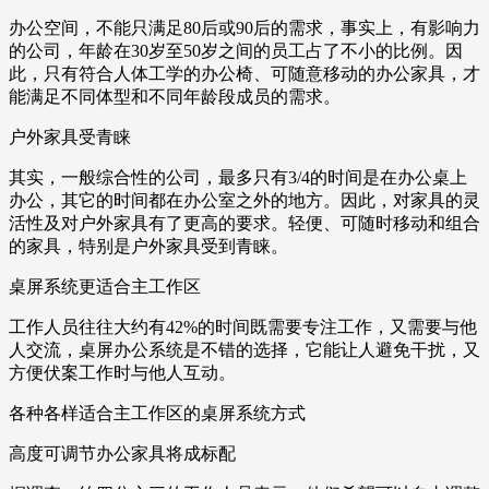
办公空间，不能只满足80后或90后的需求，事实上，有影响力
的公司，年龄在30岁至50岁之间的员工占了不小的比例。因
此，只有符合人体工学的办公椅、可随意移动的办公家具，才
能满足不同体型和不同年龄段成员的需求。
户外家具受青睐
其实，一般综合性的公司，最多只有3/4的时间是在办公桌上
办公，其它的时间都在办公室之外的地方。因此，对家具的灵
活性及对户外家具有了更高的要求。轻便、可随时移动和组合
的家具，特别是户外家具受到青睐。
桌屏系统更适合主工作区
工作人员往往大约有42%的时间既需要专注工作，又需要与他
人交流，桌屏办公系统是不错的选择，它能让人避免干扰，又
方便伏案工作时与他人互动。
各种各样适合主工作区的桌屏系统方式
高度可调节办公家具将成标配