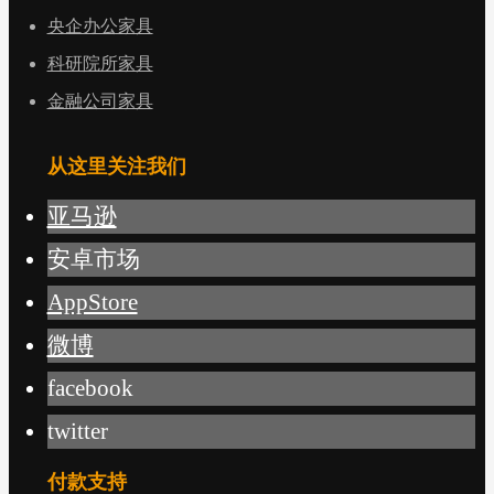
央企办公家具
科研院所家具
金融公司家具
从这里关注我们
亚马逊
安卓市场
AppStore
微博
facebook
twitter
付款支持