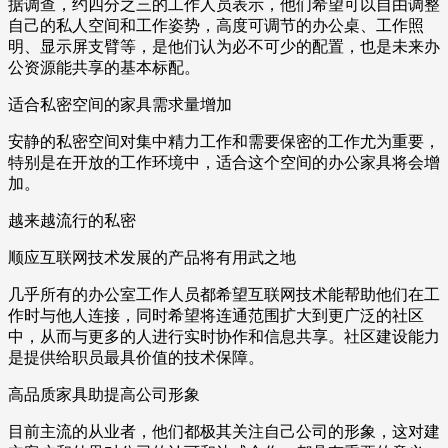
据调查，约四分之三的工作人员表示，他们希望可以自由调整
自己的私人空间和工作姿势，高度可调节的办公桌、工作照
明、显示屏支臂等，是他们认为必不可少的配置，也是未来办
公资源能共享的基本标配。
适合私密空间的家具需求量增加
安静的私密空间对集中精力工作和需要保密的工作尤为重要，
特别是在开放的工作环境中，适合这个空间的办公家具将会增
加。
越来越流行的私密
顺应互联网技术发展的产品将有用武之地
几乎所有的办公室工作人员都希望互联网技术能帮助他们在工
作时与他人连接，同时希望将连通范围扩大到更广泛的社区
中，从而与更多的人进行实时协作和信息共享。社区建设能力
是提供给职员最具价值的技术保障。
高品质家具助提高公司形象
目前主流的从业者，他们都极其关注自己公司的形象，这对建