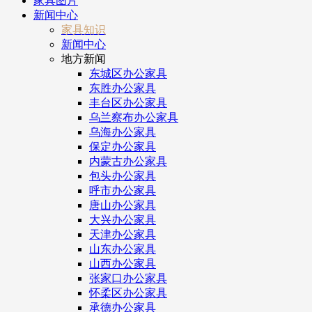
家具图片
新闻中心
家具知识
新闻中心
地方新闻
东城区办公家具
东胜办公家具
丰台区办公家具
乌兰察布办公家具
乌海办公家具
保定办公家具
内蒙古办公家具
包头办公家具
呼市办公家具
唐山办公家具
大兴办公家具
天津办公家具
山东办公家具
山西办公家具
张家口办公家具
怀柔区办公家具
承德办公家具