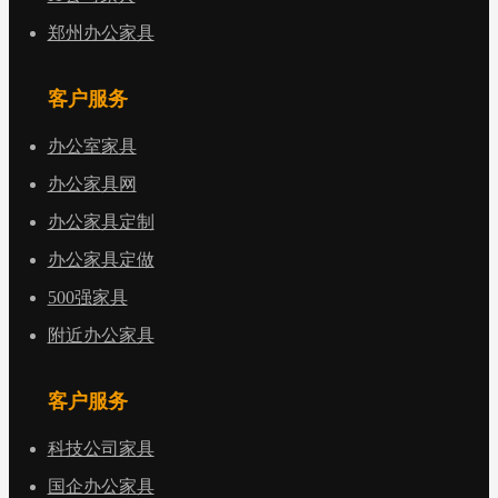
郑州办公家具
客户服务
办公室家具
办公家具网
办公家具定制
办公家具定做
500强家具
附近办公家具
客户服务
科技公司家具
国企办公家具