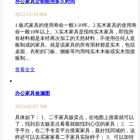
办公家具定制能用多久时间
2022-12-18
804
1.板式家具的使用寿命一般3-10年。2.实木家具的使用寿
命一般10年以上。3.实木家具是指纯实木家具，即指所
有材料都是未经再次加工的天然材料，不使用任何人造
板制成的家具。就是说家具的所有用材都是实木，包括
桌面、衣柜的门板、侧板等均用纯实木木板或实木指接
板制...
查看全文
办公家具捡漏图
2023-02-03
569
具体如下： 1、二手家具贩卖点，在地图上搜索就可以
了，找到后去贩卖点看看就能找到心仪的家具； 2、二
手平台，在二手专卖平台搜索家具，最好找同城的，这
样还可以去买家家看二手家具实际样子； 3、可以加转