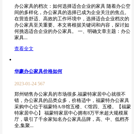
办公家具的档次：如何选择适合企业的家具 随着办公空
间的多样化，办公家具的选择已成为企业关注的焦点。
在营造舒适、高效的工作环境中，选择适合企业档次的
办公家具至关重要。本文将根据关键词和内容，探讨如
何挑选适合企业的办公家具。 一、明确文章主题：办公
家具...
查看全文
华豪办公家具价格如何
2023-01-24
567
郑州销售办公家具的市场很多,福蒙特家居中心就很不
错，办公家具的品类众多，价格适中，福蒙特办公家具
采购中心位于福蒙特A/B馆五楼、C馆四、五楼。【福蒙
特家居中心】 福蒙特家居中心拥有8万平米超大规模展
厅，吸引了千余家知名办公家具品牌，高、中、低档齐
全,集聚...