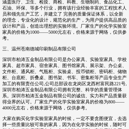
涵盖医疗、卫生、检疫、商检、科教、生物制药、食品化工、
石油、环保、等多个行业，拥有该行业经验丰富的工程技术人
员和领先生产工艺，并建立了 完善的质量保证体系，以全新
的理念，专业化的设计，规范化的生产，为用户提供高品质的
设计和产品，创造出理想的实验环境。厂家生产的化学实验室
家具的价格为1000——5000元左右，价格来源于网络，仅供参
考。
三、温州苍南德城印刷制品有限公司
深圳市柏涛五金制品有限公司是办公家具、实验室家具、学校
家具、超市家具、宿舍家具、图书馆家具、展示架、办公桌、
文件柜、通风柜、气瓶柜、实验桌、投币锁柜、密码柜、储物
柜、台底柜、折叠桌、图书架、书车、密集柜等产品专业生产
加工的有限责任公司,公司总部设在龙岗区龙西村富民路221号,
深圳市柏涛五金制品有限公司拥有完整、科学的质量管理体
系。深圳市柏涛五金制品有限公司的诚信、实力和产品质量获
得业界的认可。厂家生产的化学实验室家具的价格为800——
4000元左右，价格来源于网络，仅供参考。
大家在购买化学实验室家具的时候，一定不要贪图便宜，去选
择一些质量比较可靠的家具，因为在化学实验的时候，随时可