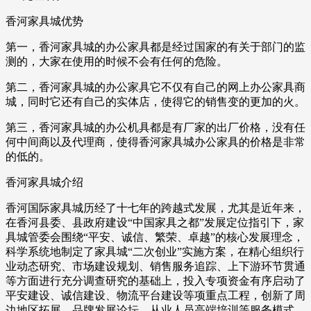
香河家具城优势
第一，香河家具城的办公家具都是经过国家的有关于部门的监
测的，大家在使用的时候不会有任何的危险。
第二，香河家具城的办公家具它不仅有自己的网上办公家具商
城，同时它还有自己的实体店，使得它的销售变的更加的火。
第三，香河家具城的办公机具都是有厂家的出厂价格，没有任
何中间商以及代理商，使得香河家具城办公家具的价格是非常
的低的。
香河家具城介绍
香河国际家具城历经了十七年的跨越式发展，尤其是近年来，
在香河县委、县政府建设“中国家具之都”发展定位指引下，家
具城管委会围绕“平安、诚信、繁荣、卓越”的核心发展理念，
科学系统地制定了家具城“二次创业”实施方案，在精心组织行
业动态研究、市场建设规划、销售服务追踪、上下游环节贯通
等方面进行充分调查研究的基础上，投入专项资金有序启动了
平安建设、诚信建设、物流平台建设等项重点工程，创新了周
边地区拓展、品牌发展论坛、从业人员高端培训等服务模式。