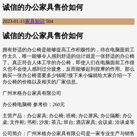
诚信的办公家具售价如何
2023-01-11
家具知识
504
诚信的办公家具售价如何
拥有舒适的办公椅是能够提高工作积极性的，待在电脑面前工
作太久，唯一能够令人感到舒适的估计就是一张舒适的办公椅
了。真正符合人体工学的办公椅，即使人们在电脑面前工作很
久也不会使人感到过分疲惫，反而能够起到按摩的作用。那么
购买一张办公椅需要多少钱呢?接下来小编就给大家介绍一下
办公椅的价格以及相关的厂家信息。
广州米格办公家具有限公司
办公椅电脑椅 参考价：260元
主营产品：办公家具; 办公椅; 班椅; 办公屏风; 办公隔断; 办公
桌; 文件柜; 书柜; 沙发; 茶几; 班台; 酒店家具; 会议桌; 洽谈桌等
公司简介：广州米格办公家具有限公司是一家专业生产与销售