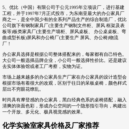
5、优比（中国）有限公司于公元1995年立项设厂，进行基建
工程，并于1997年7月正式投市，为东南亚最大的办公家具厂
商之一，是全中国少有的全系列产品生产的综合制造厂，优比
公司旗下有钢制家具厂(主要生产钢制文件柜、屏风 框架及表
板等)板类家具厂(主要生产墙柜、屏风桌板、 办公桌桌板、弯
曲成型长板)屏风和办公椅厂(主要生产 屏风、办公椅)物流
厂！
办公家具选择是根据公司整体搭配来的，每家都有自己特色。
大公司一般选择品牌企业，小公司一般选择性价比。还是建议
去实体体验馆或者工厂考察，实物为证。
市场上越来越多的办公家具生产厂家在办公家具的设计造型会
根据市场有着很大的改观，区别于往日的呆板桌椅，颜色样式
层出不穷眼花缭乱。
时尚具有摩登感的办公家具，黑白经典色系的桌椅搭配，融入
清爽的块面色彩，形成办公空间的一个隐形指引导向，构建出
一个开放、多元化、极具视觉感的效果。
化学实验室家具价格及厂家推荐