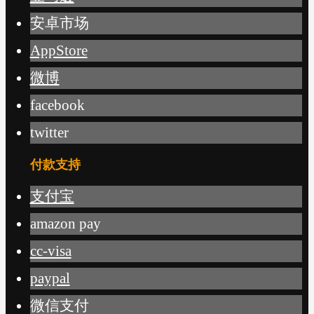
安卓市场
AppStore
微博
facebook
twitter
付款支持
支付宝
amazon pay
cc-visa
paypal
微信支付