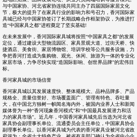
与中国家协、河北省家协连续共同主办了四届国际家居文化
节，极大的提升了在家具行业的影响力和号召力，香河国际家
具城已经与中国家协签订了长期战略合作框架协议，为推进打
造“中国家具之都”进程奠定了坚实基础!
在未来发展中，香河国际家具城将按照“中国家具之都”的发展
定位，通过建设大型物流园区、家具景观大道、过街天桥、快
捷酒店、美食街、家居博物馆、培训学校等公共服务设施，力
争把香河打造成为集购物、观光、休闲、旅游为一体的专业化
家居市场，力争尽快实现“造国际影响、创世界品牌”的宏伟目
标。
香河家具城的市场信誉
香河家具城以其发展速度快、整体规模大、品种品牌多、产品
规格全、质量信誉好、市场覆盖面广、管理有特色、吞吐量
大，在中国北方独树一帜闻名海内外，被国内业界人士和新闻
媒体誉为一种“香河现象香河模式”和“中国最具发展潜力和活
力的家具市场”。近几年，中国香河家具城先后当选为河北省
家具协会副理事长单位、流通委员会主任单位，中国家具协会
副理事长单位。以香河家具城为代表的香河家具业被河北省政
府评为：全省十大特色产业，被省有关部门确认为全省中小企