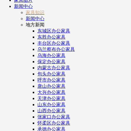
家具图片
新闻中心
家具知识
新闻中心
地方新闻
东城区办公家具
东胜办公家具
丰台区办公家具
乌兰察布办公家具
乌海办公家具
保定办公家具
内蒙古办公家具
包头办公家具
呼市办公家具
唐山办公家具
大兴办公家具
天津办公家具
山东办公家具
山西办公家具
张家口办公家具
怀柔区办公家具
承德办公家具