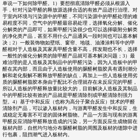
单说一下如何除甲醛。1）要想彻底清除甲醛必须从根源入
手，针对污染甲醛的释放源选择合适的有效产品进行治理。对
于室内环境与污染源中的甲醛，不同污染源中的甲醛处理的难
易程度不同，空气中的甲醛最容易处理，选择氧化分解、催化
分解类的产品即可，如果甲醛污染很少也可以选择吸附分解类
的净化类产品，甚至不用什么产品通风一段时间也可以基本解
决；2）一般装饰物如壁纸、窗帘、地毯、油漆涂料等中的甲
醛相对于人造板及其家具甲醛含量不高，挥发期也不长，选择
一般性的催化分解类的除甲醛产品就可基本解决问题；3）最
难治理的是人造板及其制品中的甲醛污染，因为人造板中的甲
醛在其内部，而且由于人造板使用的脲醛树脂胶具有遇到潮分
解和老化裂解不断释放甲醛的缺点，再加上一些人造板使用劣
质的脲醛树脂胶本身由于配比不合理就存在未反应完的甲醛，
所以人造板的甲醛释放量比较大的，目前解决人造板及其制品
中的甲醛比较有效的产品就是甲醛清除剂或甲醛清除剂强力
型。4）基于中和反应（也称为高分子聚合反应）技术的甲醛
清除剂产品，可以渗入板材内，与游离甲醛发生中和反应，生
成稳定无毒害不可逆的固体树脂物。产品一方面与现有的游离
甲醛反应消除甲醛释放造成的污染，另一方面反应生成物留在
板材内部，自然均匀地分布脲醛树脂的周围及板材的缝隙中进
行包裹，阻挡潮气进入板材内。