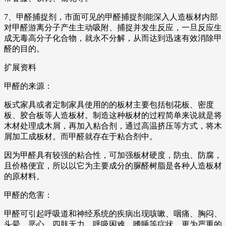
7、甲醛捕捉剂，市面可见的甲醛捕捉剂能深入人造板材内部
对甲醛游离分子产生主动吸附、捕捉并发生反应，一旦反应生
成无毒高分子化合物，就永不分解，从而达到迅速有效消除甲
醛的目的。
扩展资料
甲醛的来源：
板式家具或者定制家具使用的的板材主要包括刨花板、密度
板、胶合板等人造板材。制造这种板材的过程简单来说就是将
木材处理成木屑，再加入粘合剂，通过高温挤压等方式，将木
屑加工成板材。而甲醛就存在于粘合剂中。
因为甲醛具有较强的粘合性，可加强板材硬度，防虫、防腐，
且价格便宜，所以以它为主要成分的脲醛树脂是各种人造板材
的原材料。
甲醛的危害：
甲醛可引起呼吸道和神经系统的疾病出现咳嗽、咽痛、胸闷、
头晕、恶心、四肢无力、呼吸困难、嗜睡等症状。更为严重的