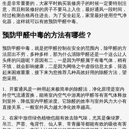
生是非常重要的，大家平时购买装修房子的时候一定要特别注
意，而且刚装修好的房子不要马上入住，最好通风一段时间，
经过检测合格再住进去。为了安全起见，家里最好使用空气净
化器，这样就可以有效预防甲醛中毒。
预防甲醛中毒的方法有哪些？
预防甲醛中毒，就是把甲醛控制在安全的范围内，除甲醛的方
法层出不穷，多种多样，那为什么清除甲醛还是一个这么让人
头疼的问题呢？原因有二，一是因为甲醛属于有毒气体，稍有
不慎，就会影响健康，二是因为网络之中虚假信息太多，筛选
起来困难重重，接下来为您推荐几种高效好用的除醛方法，望
您采用。
1、开窗通风是一种用起来极简单的除醛法，净化原理是室内
外空气流通置换，能将室内空气中游离的甲醛等有害气体释放
到室外，降低室内甲醛浓度。它除醛的效率与室外风力大小有
直接关系，一般室外风力越大净化效率越高。
2、在家中放些绿色植物也能有效去除气味，尤其是像绿萝、
吊兰、芦荟、龟背竹、仙人掌、常青藤等都能有效的吸收有害