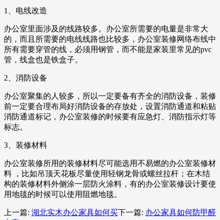
1、电线改造
办公室里面涉及的线路较多。办公室所需要的电量是非常大
的，而且所需要的电线线路也比较多，办公室装修网络布线中
所有需要穿管的线，必须用钢管，而不能是家装里常见的pvc
管，线盒也是铁盒子。
2、消防设备
办公室聚集的人较多，所以一定要备有齐全的消防设备，装修
前一定要合理布局好消防设备的存放处，设置消防通道和粘贴
消防通道标记，办公室装修的时候要有应急灯、消防指示灯等
标志。
3、装修材料
办公室装修所用的装修材料尽可能选用不易燃的办公室装修材
料 ，比如吊顶天花板尽量使用轻钢龙骨或螺丝拉杆；在木结
构的装修材料外侧涂一层防火涂料，有的办公室装修设计要使
用地毯的时候可以使用阻燃地毯。
上一篇:
湖北实木办公家具如何买
下一篇:
办公家具如何防甲醛