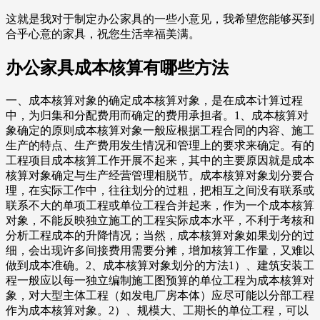
这就是我对于制定办公家具的一些小意见，我希望您能够买到
合乎心意的家具，祝您生活幸福美满。
办公家具成本核算有哪些方法
一、成本核算对象的确定成本核算对象，是在成本计算过程
中，为归集和分配费用而确定的费用承担者。1、成本核算对
象确定的原则成本核算对象一般应根据工程合同的内容、施工
生产的特点、生产费用发生情况和管理上的要求来确定。有的
工程项目成本核算工作开展不起来，其中的主要原因就是成本
核算对象确定与生产经营管理相脱节。成本核算对象划分要合
理，在实际工作中，往往划分的过粗，把相互之间没有联系或
联系不大的单项工程或单位工程合并起来，作为一个成本核算
对象，不能反映独立施工的工程实际成本水平，不利于考核和
分析工程成本的升降情况；当然，成本核算对象如果划分的过
细，会出现许多间接费用需要分摊，增加核算工作量，又难以
做到成本准确。2、成本核算对象划分的方法1）、建筑安装工
程一般应以每一独立编制施工图预算的单位工程为成本核算对
象，对大型主体工程（如发电厂房本体）应尽可能以分部工程
作为成本核算对象。2）、规模大、工期长的单位工程，可以