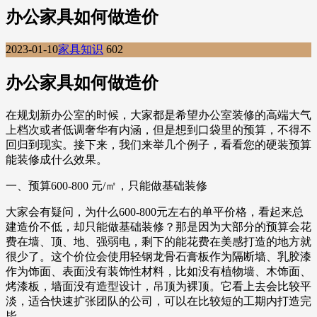
办公家具如何做造价
2023-01-10
家具知识
602
办公家具如何做造价
在规划新办公室的时候，大家都是希望办公室装修的高端大气
上档次或者低调奢华有内涵，但是想到口袋里的预算，不得不
回归到现实。接下来，我们来举几个例子，看看您的硬装预算
能装修成什么效果。
一、预算600-800 元/㎡，只能做基础装修
大家会有疑问，为什么600-800元左右的单平价格，看起来总
建造价不低，却只能做基础装修？那是因为大部分的预算会花
费在墙、顶、地、强弱电，剩下的能花费在美感打造的地方就
很少了。这个价位会使用轻钢龙骨石膏板作为隔断墙、乳胶漆
作为饰面、表面没有装饰性材料，比如没有植物墙、木饰面、
烤漆板，墙面没有造型设计，吊顶为裸顶。它看上去会比较平
淡，适合快速扩张团队的公司，可以在比较短的工期内打造完
毕。