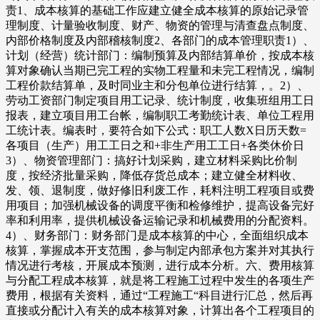
责1、成本核算的基础工作应建立健全成本核算的原始记录管
理制度、计量验收制度、财产、物资的管理与清查盘点制度、
内部价格制度及内部稽核制度2、各部门的成本管理职责1）、
计划（经营）统计部门：编制预算及内部结算单价，按成本核
算对象确认当期已完工程的实物工程量和未完工程情况，编制
工程价款结算单，及时同业主和分包单位进行结算，。2）、
劳动工资部门制定项目用工记录、统计制度，收集班组用工日
报表，建立项目用工台帐，编制职工考勤统计表、单位工程用
工统计表。编表时，要符合如下公式：职工人数X日历天数=
各项目（生产）用工工日之和+非生产用工工日+各类休价日
3）、物资管理部门：搞好计划采购，建立材料采购比价制
度，按经济批量采购，降低存货总成本；建立健全材料收、
发、领、退制度，做好修旧利废工作，耗料注明工程项目或费
用项目；加强机械设备的调度平衡和检修维护，提高设备完好
率和利用率，提供机械设备运输记录和机械费用的分配资料。
4）、财务部门：财务部门是成本核算的中心，全面组织成本
核算，掌握成本开支范围，参与制定内部承包方案并对其执行
情况进行考核，开展成本预测，进行成本分析。六、费用核算
与分配工程成本核算，就是将工程施工过程中发生的各项生产
费用，根据有关资料，通过“工程施工“科目进行汇总，然后再
直接或分配计入有关的成本核算对象，计算出各个工程项目的