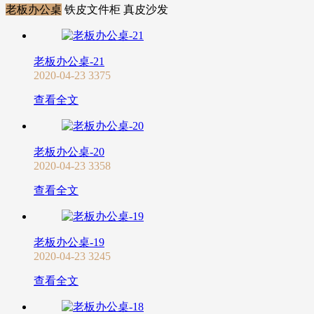
老板办公桌
铁皮文件柜
真皮沙发
老板办公桌-21
2020-04-23
3375
查看全文
老板办公桌-20
2020-04-23
3358
查看全文
老板办公桌-19
2020-04-23
3245
查看全文