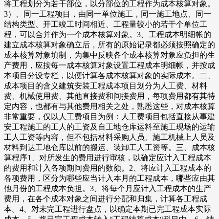
将工程划分为若干部位，以分部位的工程作为成本核算对象。
3）、同一工程项目，由同一单位施工，同一施工地点、同一
结构类型、开工竣工时间相近、工程量较小的若干个单位工
程，可以合并作为一个成本核算对象。3、工程成本明细帐的
建立成本核算对象确立后，所有的原始记录都必须按照确定的
成本核算对象填制，为集中反映各个成本核算对象应负担的生
产费用，应按每一成本核算对象设置工程成本明细帐，并按成
本项目分设专栏，以便计算各成本核算对象的实际成本。二、
成本项目的含义建筑安装工程成本项目划分为人工费、材料
费、机械使用费、其他直接费和间接费用，每项费用都有其特
定内容，也都有与其他费用相关之处，熟悉这些，对成本核算
非常重要，仅以人工费项目为例：人工费项目包括直接从事建
安工程施工的工人的工资及自工地仓库运料至施工现场的运输
工人工资等内容，但不包括材料采购人员、施工机械上人员及
材料到达工地仓库以前的搬运、装卸工人工资等。三、成本核
算程序1、对所发生的费用进行审核，以确定应计入工程成本
的费用和计入各项期间费用的数额。2、将应计入工程成本的
各项费用，区分为哪些应当计入本月的工程成本，哪些应由其
他月份的工程成本负担。3、将每个月应计入工程成本的生产
费用，在各个成本对象之间进行分配和归集，计算各工程成
本。4、对未完工程进行盘点，以确定本期已完工程成本实际