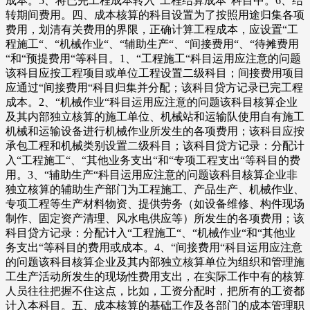
成本。5、将已完工程成本转入“工程结算成本“科目中。6、结
转期间费用。四、成本核算的科目设置为了按照用途归集各项
费用，划清有关费用的界限，正确计算工程成本，应设置“工
程施工“、“机械作业“、“辅助生产“、“间接费用“、“待摊费用
“和“预提费用“等科目。1、“工程施工“科目运用应注意的问题
该科目应按工程项目或单位工程设置二级科目；间接费用项目
应通过“间接费用“科目归集并分配；该科目贷方记录已完工程
成本。2、“机械作业“科目运用应注意的问题该科目核算企业
及其内部独立核算的施工单位、机械站和运输队使用自有施工
机械和运输设备进行机械作业所发生的各项费用；该科目应按
承包工程和机械类别设置二级科目；该科目贷方记录：分配计
入“工程施工“、“其他业务支出“和“专项工程支出“等科目的费
用。3、“辅助生产“科目运用应注意的问题该科目核算企业非
独立核算的辅助生产部门为工程施工、产品生产、机械作业、
专项工程等生产材料物资、提供劳务（如设备维修、构件现场
制作、固定资产清理、风水电供应等）所发生的各项费用；该
科目贷方记录：分配计入“工程施工“、“机械作业“和“其他业
务支出“等科目的费用或成本。4、“间接费用“科目运用应注意
的问题该科目核算企业及其内部独立核算单位为组织和管理施
工生产活动所发生的现场性费用支出，在实际工作中有的核算
人员往往把握不住这点，比如，工资分配时，把所有的工资都
计入本科目。五、成本核算的基础工作及各部门的成本管理职