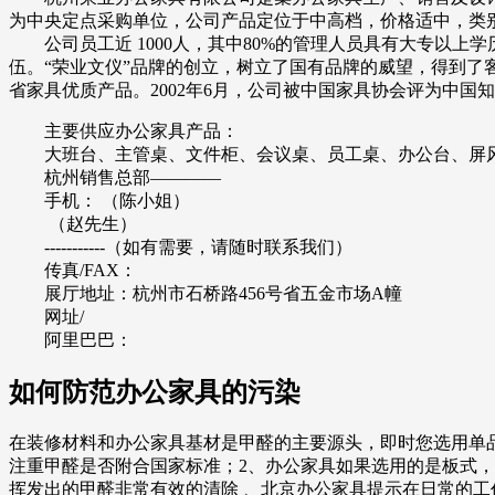
为中央定点采购单位，公司产品定位于中高档，价格适中，类
公司员工近 1000人，其中80%的管理人员具有大专以上
伍。“荣业文仪”品牌的创立，树立了国有品牌的威望，得到了客户广泛的
省家具优质产品。2002年6月，公司被中国家具协会评为中国
主要供应办公家具产品：
大班台、主管桌、文件柜、会议桌、员工桌、办公台、屏风
杭州销售总部————
手机： （陈小姐）
（赵先生）
-----------（如有需要，请随时联系我们）
传真/FAX：
展厅地址：杭州市石桥路456号省五金市场A幢
网址/
阿里巴巴：
如何防范办公家具的污染
在装修材料和办公家具基材是甲醛的主要源头，即时您选用单
注重甲醛是否附合国家标准；2、办公家具如果选用的是板式，一
挥发出的甲醛非常有效的清除 、北京办公家具提示在日常的