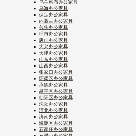
乌兰察布办公家具
乌海办公家具
保定办公家具
内蒙古办公家具
包头办公家具
呼市办公家具
唐山办公家具
大兴办公家具
天津办公家具
山东办公家具
山西办公家具
张家口办公家具
怀柔区办公家具
承德办公家具
昌平区办公家具
朝阳区办公家具
沈阳办公家具
河北办公家具
济南办公家具
海淀区办公家具
石家庄办公家具
石景山办公家具