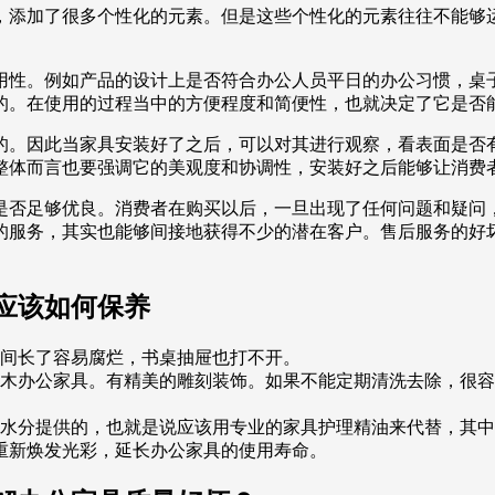
，添加了很多个性化的元素。但是这些个性化的元素往往不能够
用性。例如产品的设计上是否符合办公人员平日的办公习惯，桌
的。在使用的过程当中的方便程度和简便性，也就决定了它是否
的。因此当家具安装好了之后，可以对其进行观察，看表面是否
整体而言也要强调它的美观度和协调性，安装好之后能够让消费
是否足够优良。消费者在购买以后，一旦出现了任何问题和疑问
的服务，其实也能够间接地获得不少的潜在客户。售后服务的好
应该如何保养
时间长了容易腐烂，书桌抽屉也打不开。
原木办公家具。有精美的雕刻装饰。如果不能定期清洗去除，很
靠水分提供的，也就是说应该用专业的家具护理精油来代替，其
重新焕发光彩，延长办公家具的使用寿命。