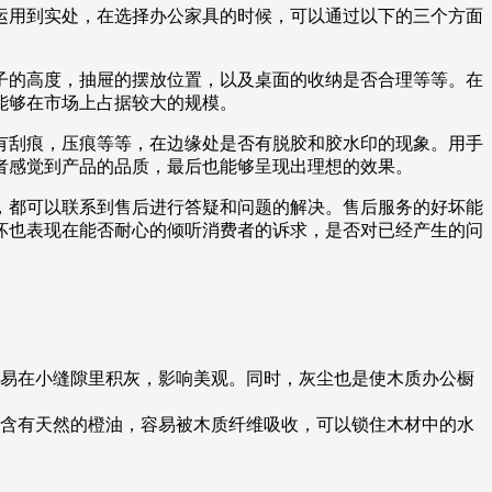
运用到实处，在选择办公家具的时候，可以通过以下的三个方面
子的高度，抽屉的摆放位置，以及桌面的收纳是否合理等等。在
能够在市场上占据较大的规模。
有刮痕，压痕等等，在边缘处是否有脱胶和胶水印的现象。用手
者感觉到产品的品质，最后也能够呈现出理想的效果。
，都可以联系到售后进行答疑和问题的解决。售后服务的好坏能
坏也表现在能否耐心的倾听消费者的诉求，是否对已经产生的问
容易在小缝隙里积灰，影响美观。同时，灰尘也是使木质办公橱
中含有天然的橙油，容易被木质纤维吸收，可以锁住木材中的水