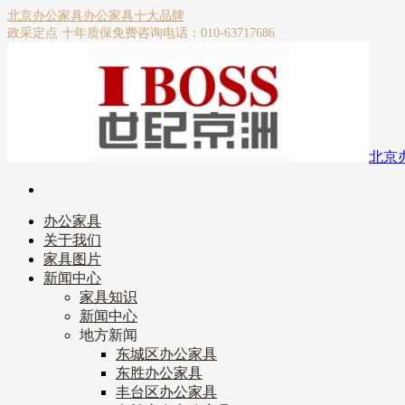
北京办公家具
办公家具十大品牌
政采定点 十年质保
免费咨询电话：010-63717686
北京
办公家具
关于我们
家具图片
新闻中心
家具知识
新闻中心
地方新闻
东城区办公家具
东胜办公家具
丰台区办公家具