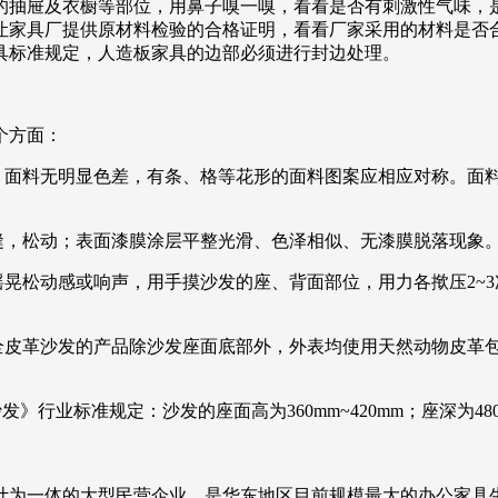
抽屉及衣橱等部位，用鼻子嗅一嗅，看看是否有刺激性气味，是
让家具厂提供原材料检验的合格证明，看看厂家采用的材料是否
具标准规定，人造板家具的边部必须进行封边处理。
个方面：
面料无明显色差，有条、格等花形的面料图案应相应对称。面
，松动；表面漆膜涂层平整光滑、色泽相似、无漆膜脱落现象
晃松动感或响声，用手摸沙发的座、背面部位，用力各揿压2~
皮革沙发的产品除沙发座面底部外，外表均使用天然动物皮革
 沙发》行业标准规定：沙发的座面高为360mm~420mm；座深为4
一体的大型民营企业，是华东地区目前规模最大的办公家具生产厂