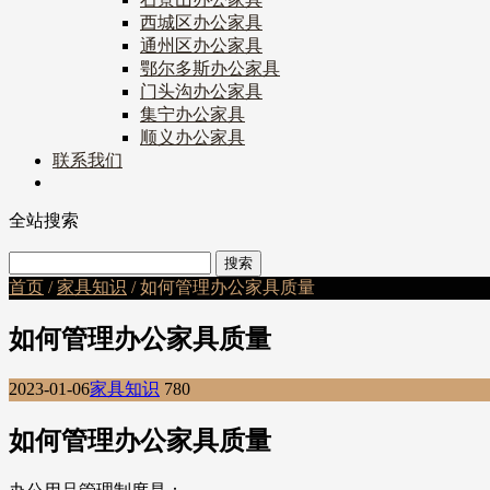
西城区办公家具
通州区办公家具
鄂尔多斯办公家具
门头沟办公家具
集宁办公家具
顺义办公家具
联系我们
全站搜索
首页
/
家具知识
/ 如何管理办公家具质量
如何管理办公家具质量
2023-01-06
家具知识
780
如何管理办公家具质量