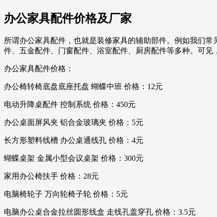
办公家具配件价格及厂家
所谓办公家具配件，也就是装修家具的辅助部件。例如我们常
件、五金配件、门窗配件、浴室配件、厨房配件等多种。可见
办公家具配件价格：
办公椅转椅底盘底座托盘 蝴蝶中班 价格：12元
电动升降桌配件 控制系统 价格：450元
办公桌面屏风夹 铝合金玻璃夹 价格：5元
长方形塑料线槽 办公桌通线孔 价格：4元
蝴蝶桌架 金属小型会议桌架 价格：300元
家用办公椅扶手 价格：28元
电脑椅轮子 万向轮椅子轮 价格：5元
电脑办公桌合金拉丝圆形线盒 走线孔盖穿孔 价格：3.5元