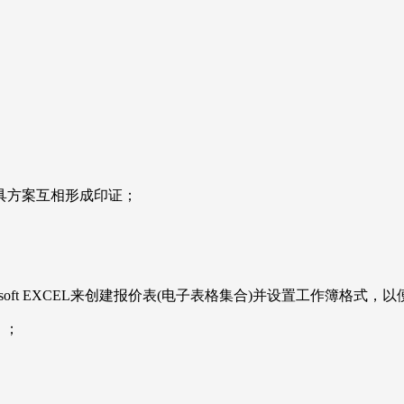
具方案互相形成印证；
soft EXCEL来创建报价表(电子表格集合)并设置工作簿格式
）；