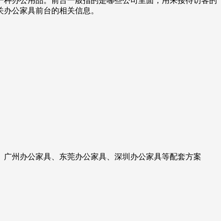
一种办公用品。前台一般指的是哪些公司里面，用来接待访客的
关办公家具前台的相关信息。
、广州办公家具、东莞办公家具、深圳办公家具等配套方案