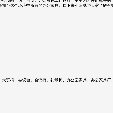
办公期间，为了可以让办公者在工作过程当中更为方便而配备的
是前台这个环境中所有的办公家具。接下来小编就带大家了解有
柜、大班椅、会议台、会议椅、礼堂椅、办公室家具、办公家具厂