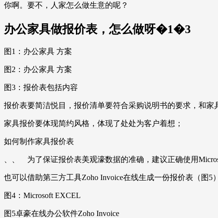
你啊。要不，人家怎么做生意的呢？
办公家具做报价表，怎么做呀�1�3
图1：办公家具 方案
图2：办公家具 方案
图3：报价表包括内容
报价表要简洁悦目，报价清单要符合采购说明书的要求，和家
家具报价要体现简约风格，体现了处处为客户着想；
如何制作家具报价表
、、 为了保证报价表美观濠数据的准确，建议正确使用Micro
也可以借助第三方工具Zoho Invoice在线生成一份报价表（图5
图4：Microsoft EXCEL
图5卓豪在线办公软件Zoho Invoice