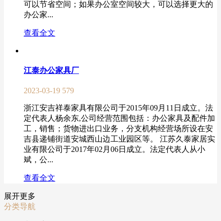
可以节省空间；如果办公室空间较大，可以选择更大的
办公家...
查看全文
江泰办公家具厂
2023-03-19
579
浙江安吉祥泰家具有限公司于2015年09月11日成立。法
定代表人杨余东,公司经营范围包括：办公家具及配件加
工，销售；货物进出口业务，分支机构经营场所设在安
吉县递铺街道安城西山边工业园区等。 江苏久泰家居实
业有限公司于2017年02月06日成立。法定代表人从小
斌，公...
查看全文
展开更多
分类导航