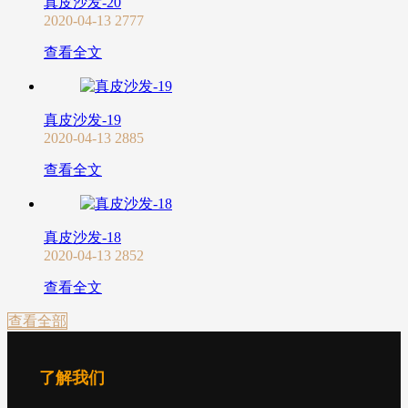
真皮沙发-20
2020-04-13
2777
查看全文
真皮沙发-19
2020-04-13
2885
查看全文
真皮沙发-18
2020-04-13
2852
查看全文
查看全部
了解我们