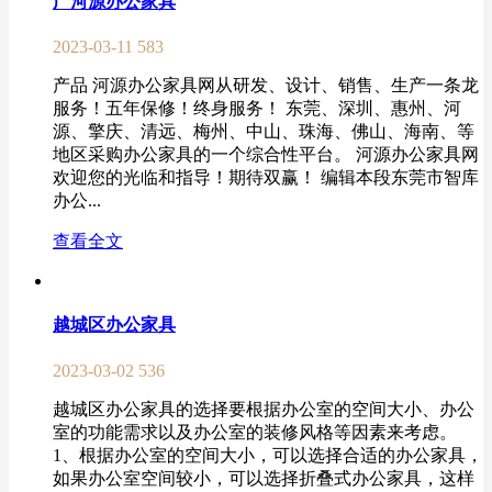
广河源办公家具
2023-03-11
583
产品 河源办公家具网从研发、设计、销售、生产一条龙
服务！五年保修！终身服务！ 东莞、深圳、惠州、河
源、擎庆、清远、梅州、中山、珠海、佛山、海南、等
地区采购办公家具的一个综合性平台。 河源办公家具网
欢迎您的光临和指导！期待双赢！ 编辑本段东莞市智库
办公...
查看全文
越城区办公家具
2023-03-02
536
越城区办公家具的选择要根据办公室的空间大小、办公
室的功能需求以及办公室的装修风格等因素来考虑。
1、根据办公室的空间大小，可以选择合适的办公家具，
如果办公室空间较小，可以选择折叠式办公家具，这样