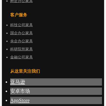
附近办公家具
客户服务
科技公司家具
国企办公家具
央企办公家具
科研院所家具
金融公司家具
从这里关注我们
亚马逊
安卓市场
AppStore