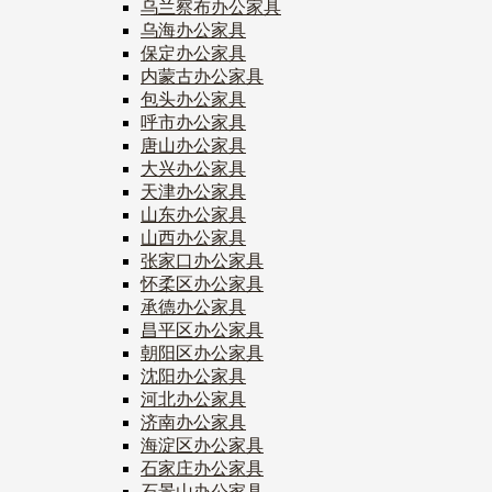
乌兰察布办公家具
乌海办公家具
保定办公家具
内蒙古办公家具
包头办公家具
呼市办公家具
唐山办公家具
大兴办公家具
天津办公家具
山东办公家具
山西办公家具
张家口办公家具
怀柔区办公家具
承德办公家具
昌平区办公家具
朝阳区办公家具
沈阳办公家具
河北办公家具
济南办公家具
海淀区办公家具
石家庄办公家具
石景山办公家具