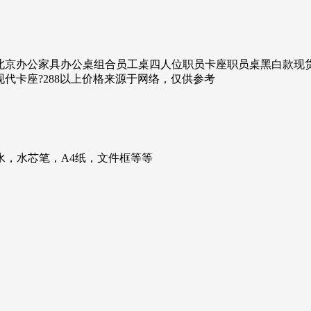
8北京办公家具办公桌组合员工桌四人位职员卡座职员桌黑白款现
现代卡座?288以上价格来源于网络，仅供参考
，水芯笔，A4纸，文件框等等