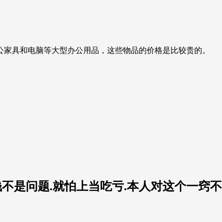
家具和电脑等大型办公用品，这些物品的价格是比较贵的。
钱不是问题.就怕上当吃亏.本人对这个一窍