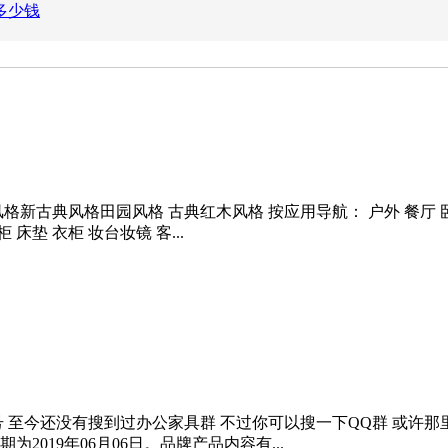
多少钱
格新古典风格田园风格 古典红木风格 按应用导航： 户外 餐厅 卧室
床垫 衣柜 妆台妆镜 客...
 至今还没有搜到过办公家具群 不过你可以搜一下QQ群 或许那
019年06月06日。品牌产品内容有...