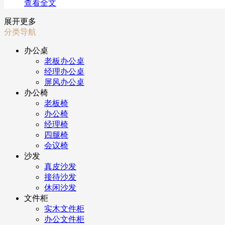
查看全文
展开更多
分类导航
办公桌
老板办公桌
经理办公桌
屏风办公桌
办公椅
老板椅
办公椅
经理椅
四腿椅
会议椅
沙发
真皮沙发
接待沙发
休闲沙发
文件柜
实木文件柜
办公文件柜