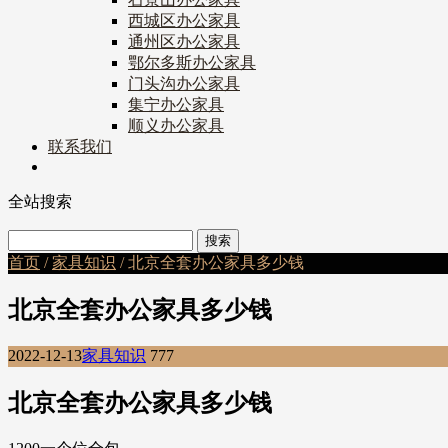
西城区办公家具
通州区办公家具
鄂尔多斯办公家具
门头沟办公家具
集宁办公家具
顺义办公家具
联系我们
全站搜索
首页
/
家具知识
/ 北京全套办公家具多少钱
北京全套办公家具多少钱
2022-12-13
家具知识
777
北京全套办公家具多少钱