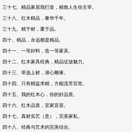
三十七、精品家居我打造，精致人生你主宰。
三十八、红木精品，奢华千年。
三十九、精于材，重于品。
四十、精品，永远都是精品。
四十一、一等好料，造一等家具。
四十二、红木家具经典，精品绽放魅力。
四十三、萃选上材，潜心雕琢。
四十四、只有精益求精，方能流芳百世。
四十五、我的红木心，你的好品质。
四十六、红木品质，宜家宜居。
四十七、真材实艺（意），完美家私。
四十八、经典与艺术的完美结合。