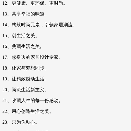
12、更健康、更环保、更时尚。
13、共享幸福的味道。
14、构筑时尚元素，引领家居潮流。
15、创生活之美。
16、典藏生活之美。
17、您身边的家居设计专家。
18、让家与梦想同步。
19、让精致感动生活。
20、尚流生活新主义。
21、收藏人生的每一份感动。
22、用心创造生活之美。
23、只为你动心。