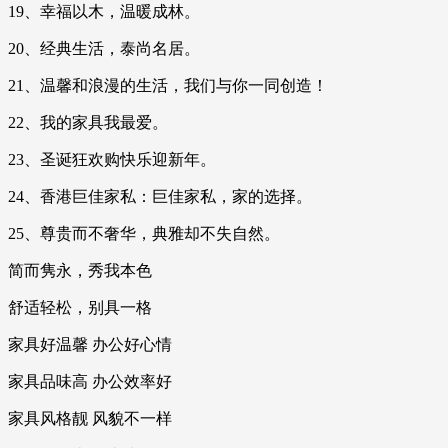
19、幸福以木，温暖成林。
20、经典生活，泰尚名居。
21、温馨和浪漫的生活，我们与你一同创造！
22、我的家具我最爱。
23、圣诞狂欢购快乐迎新年。
24、香港巨佳家私：巨佳家私，家的选择。
25、尊贵而不奢华，典雅却不失自然。
简而隽永，秀我本色
舒适轻松，别具一格
家具好温馨 办公好心情
家具品味高 办公效率好
家具风格靓 风貌不一样