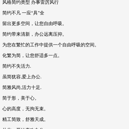
风格简约类型 办事雷厉风行
简约不凡 一应“具”全
留出更多空间，让您自由呼吸。
简约带来清新，办公远离压抑。
为您在繁忙的工作中提供一个自由呼吸的空间。
化繁为简，让您舒适多一点。
简约不失活力.
虽简犹容,爱上办公.
简雅风尚,活力十足.
简于形，美于心。
心的高度，无拘无束。
精工简致，舒雅天成。