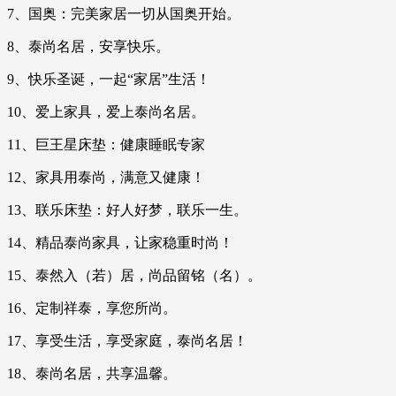
7、国奥：完美家居一切从国奥开始。
8、泰尚名居，安享快乐。
9、快乐圣诞，一起“家居”生活！
10、爱上家具，爱上泰尚名居。
11、巨王星床垫：健康睡眠专家
12、家具用泰尚，满意又健康！
13、联乐床垫：好人好梦，联乐一生。
14、精品泰尚家具，让家稳重时尚！
15、泰然入（若）居，尚品留铭（名）。
16、定制祥泰，享您所尚。
17、享受生活，享受家庭，泰尚名居！
18、泰尚名居，共享温馨。