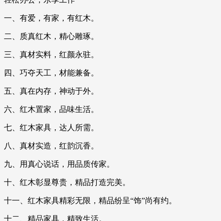
一、有爱，有家，有红木。
二、质真红木，精心雕琢。
三、真材实料，红颜永驻。
四、巧夺天工，材能兼备。
五、真在内存，神动于外。
六、红木置家，品味生活。
七、红木家具，达人所需。
八、真材实造，红韵沉香。
九、用真心说话，用品质传家。
十、红木彰显尊贵，精品打造完美。
十一、红木家具精彩无限，精品纷呈“饰”尚有约。
十二、精品家具，精致生活。