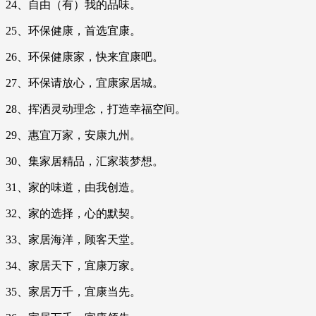
24、自由（有）我的品味。
25、环保健康，首选宜康。
26、环保健康家，快来宜康吧。
27、环保请放心，宜康家居城。
28、挥洒灵动理念，打造幸福空间。
29、惠宜万家，安康九州。
30、集家居精品，汇家装梦想。
31、家的味道，由我创造。
32、家的选择，心的默契。
33、家居海洋，顾客天堂。
34、家居天下，宜康万家。
35、家居万千，宜康当先。