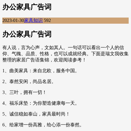
办公家具广告词
2023-01-30
家具知识
592
办公家具广告词
有人说，言为心声，文如其人。一句话可以看出一个人的信
仰、气魄、品质、性格，也可以成就经典。下面是瑞文我收集
整理的家居广告语集锦，欢迎阅读参考！
1、曲美家具：来自北欧，服务中国。
2、泰然安闲，尚品名居。
3、三叶，拥有一切！
4、福乐床垫：为你塑造健康每一天。
5、诚信稳如泰山，家具最时尚！
6、给家增一份高雅，给心添一份泰然。