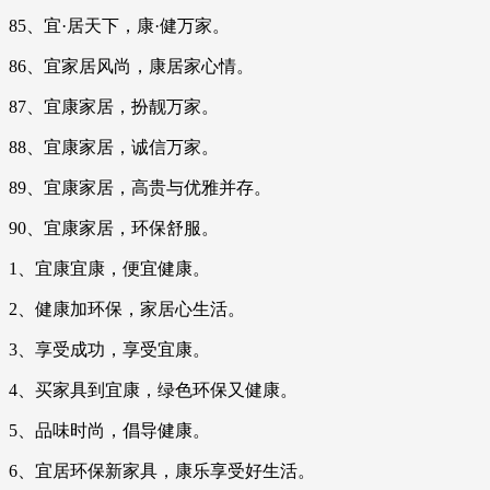
85、宜·居天下，康·健万家。
86、宜家居风尚，康居家心情。
87、宜康家居，扮靓万家。
88、宜康家居，诚信万家。
89、宜康家居，高贵与优雅并存。
90、宜康家居，环保舒服。
1、宜康宜康，便宜健康。
2、健康加环保，家居心生活。
3、享受成功，享受宜康。
4、买家具到宜康，绿色环保又健康。
5、品味时尚，倡导健康。
6、宜居环保新家具，康乐享受好生活。