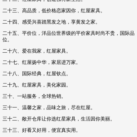
二十三、高品质，低价格恋家因你，红屋家具。
二十四、感受兴喜踏黑发之地，享黄发之家。
二十五、平价位，洋品位世界级的平价家具时尚不贵，国际品
位。
二十六、爱在我家，红屋家具。
二十七、红屋扬中华，家居进万家。
二十八、国际经典，红屋钦点。
二十九、红屋家具，美化家园。
三十、一站服务，全球热销。
三十一、温馨之家，品味之旅，尽在红屋。
三十二、敞开仓库让你选红星家具，生活因你美丽。
三十三、好看又好用，便宜真实用。