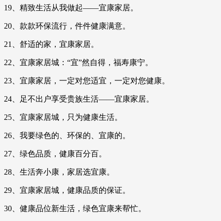
19、精致生活从我做起——宜康家居。
20、款款环保流行，件件健康满意。
21、舒适的家，宜康家居。
22、宜康家居城：“宜”然自得，福寿康宁。
23、宜康家居，一定对您适宜，一定对您健康。
24、足不出户享受贵族生活——宜康家居。
25、宜康家居城，只为健康生活。
26、我要绿色的、环保的、宜康的。
27、绿色品质，健康百分百。
28、生活奔小康，家居选宜康。
29、宜康家居城，健康品质的保证。
30、健康品位新生活，绿色宜康来帮忙。