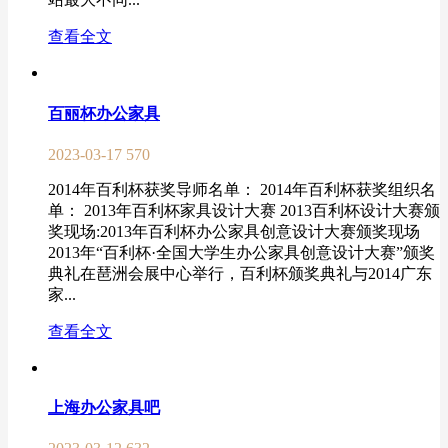
查看全文
百丽杯办公家具
2023-03-17
570
2014年百利杯获奖导师名单： 2014年百利杯获奖组织名
单： 2013年百利杯家具设计大赛 2013百利杯设计大赛颁
奖现场:2013年百利杯办公家具创意设计大赛颁奖现场
2013年“百利杯·全国大学生办公家具创意设计大赛”颁奖
典礼在琶洲会展中心举行，百利杯颁奖典礼与2014广东
家...
查看全文
上海办公家具吧