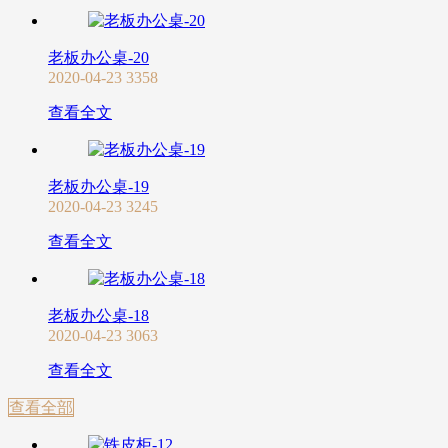
老板办公桌-20
2020-04-23
3358
查看全文
老板办公桌-19
2020-04-23
3245
查看全文
老板办公桌-18
2020-04-23
3063
查看全文
查看全部