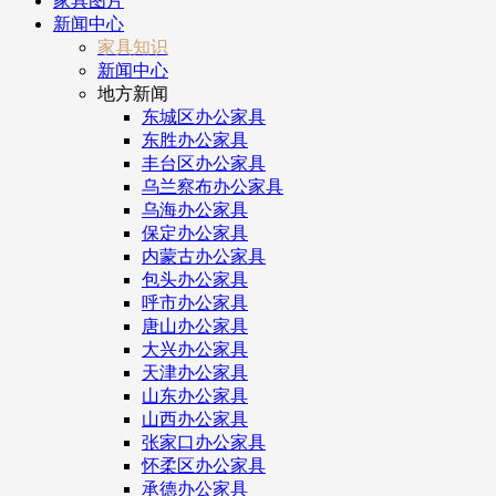
家具图片
新闻中心
家具知识
新闻中心
地方新闻
东城区办公家具
东胜办公家具
丰台区办公家具
乌兰察布办公家具
乌海办公家具
保定办公家具
内蒙古办公家具
包头办公家具
呼市办公家具
唐山办公家具
大兴办公家具
天津办公家具
山东办公家具
山西办公家具
张家口办公家具
怀柔区办公家具
承德办公家具