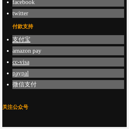
facebook
twitter
付款支持
支付宝
amazon pay
cc-visa
paypal
微信支付
关注公众号