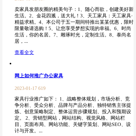
卖家具发朋友圈的精美句子：1、随心而欲，创建美好新
生活。2、金花四溅，送大礼！3、天工家具：天工家具·
精益求精。4、本公司于五一期间特推出某某优惠，限时
限量敬请选购！5、让您享受梦想实现的幸福。6、时尚
生活，你的名居。7、雕琢时光，定制生活。8、泰尚名
居，...
查看全文
网上如何推广办公家具
2023-01-17
619
家具行业推广如下： 1、战略整体规划，市场分析、竞
争分析、受众分析、品牌与产品分析、独特销售主张提
炼、创意策略制定、整体运营步骤规划、投入和预期设
定。 2、营销型网站，网站结构、视觉风格、网站栏
目、页面布局、网站功能、关键字策划、网站SEO、设
计与开发。...