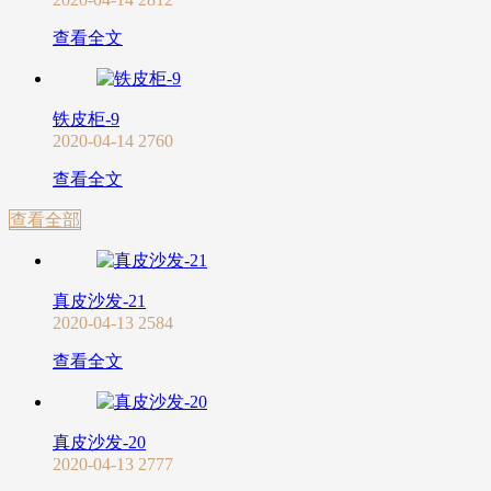
查看全文
铁皮柜-9
2020-04-14
2760
查看全文
查看全部
真皮沙发-21
2020-04-13
2584
查看全文
真皮沙发-20
2020-04-13
2777