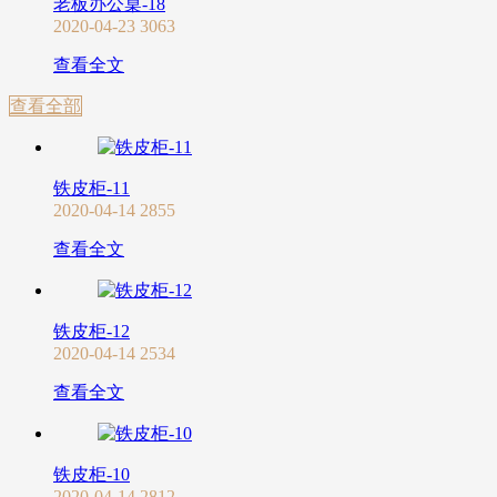
老板办公桌-18
2020-04-23
3063
查看全文
查看全部
铁皮柜-11
2020-04-14
2855
查看全文
铁皮柜-12
2020-04-14
2534
查看全文
铁皮柜-10
2020-04-14
2812