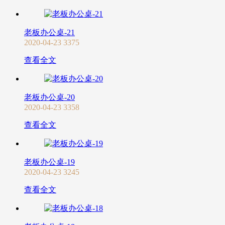
老板办公桌-21
2020-04-23
3375
查看全文
老板办公桌-20
2020-04-23
3358
查看全文
老板办公桌-19
2020-04-23
3245
查看全文