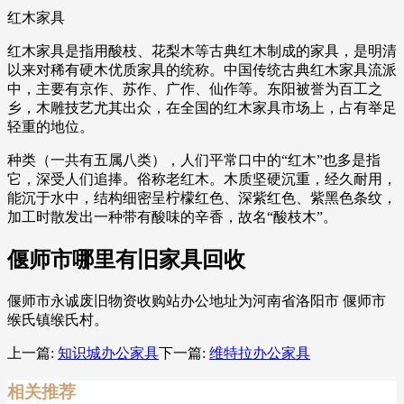
红木家具
红木家具是指用酸枝、花梨木等古典红木制成的家具，是明清
以来对稀有硬木优质家具的统称。中国传统古典红木家具流派
中，主要有京作、苏作、广作、仙作等。东阳被誉为百工之
乡，木雕技艺尤其出众，在全国的红木家具市场上，占有举足
轻重的地位。
种类（一共有五属八类），人们平常口中的“红木”也多是指
它，深受人们追捧。俗称老红木。木质坚硬沉重，经久耐用，
能沉于水中，结构细密呈柠檬红色、深紫红色、紫黑色条纹，
加工时散发出一种带有酸味的辛香，故名“酸枝木”。
偃师市哪里有旧家具回收
偃师市永诚废旧物资收购站办公地址为河南省洛阳市 偃师市
缑氏镇缑氏村。
上一篇:
知识城办公家具
下一篇:
维特拉办公家具
相关推荐