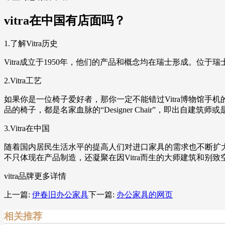
vitra在中国有店面吗？
1.了解Vitra历史
Vitra成立于1950年，他们的产品和概念均在瑞士形成。位于瑞
2.Vitra工艺
如果你是一位椅子爱好者，那你一定不能错过Vitra博物馆手机的世
品的椅子，都是名家血脉的“Designer Chair”，即出自
3.Vitra在中国
随着国内居民生活水平的提高人们对进口家具的需求也不断扩大
不只体现在产品制造，还凝聚在因Vitra而生的大师建筑和别致
vitra品牌更多详情
上一篇:
伊春旧办公家具
下一篇:
办公家具的网页
相关推荐