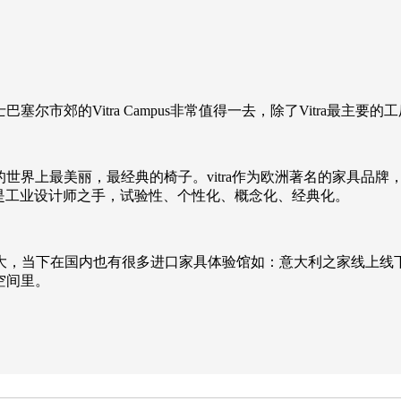
士巴塞尔市郊的Vitra Campus非常值得一去，除了Vitra
界上最美丽，最经典的椅子。vitra作为欧洲著名的家具品牌，Vit
建筑师或是工业设计师之手，试验性、个性化、概念化、经典化。
，当下在国内也有很多进口家具体验馆如：意大利之家线上线下都
空间里。