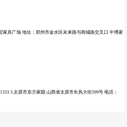
世贸家具广场 地址：郑州市金水区未来路与商城路交叉口 中博家
71333 3.太原市东方家园 山西省太原市长风大街599号 电话：