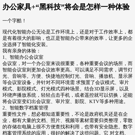
办公家具+“黑科技”将会是怎样一种体验
一个字酷！
现代化智能办公无论是工作环境上，还是对于工作效率上，都
是有着很大的影响，也正是智能办公带来的效率，让更多的企
业选择了智能化安装。
我有亲身的体验：
1、智能办公会议室
会议室，对一个办公室来说很重要，各种重要会议的场所，而
智能会议室则更加会议效率更高。可以满足不同需求，调节灯
光、音响等。方便、快捷地控制灯光、音响、播放机、显示屏
等会议室设备，并针对不同环境需 求预置了会议模式、审片
模式、影院模式、灯光模式四种场景。结合3D显示屏，以及
环绕声播放系统，轻轻点击手机，或者遥控就可以切换，还能
将会议室变幻出会议室、审片室、影院、KTV等多种用途。
2、智能数字档案管理
重要性文件，想必都知道重要性，不论是政府机关还是在企
业，都有大量的文档、照片、视频等素材需要归类整理，零散
的存储在电脑上很不方便查找和利用，也带有安全隐患。数字
档案管理系统的应用，很好的解决了这些问题。它 对文档、