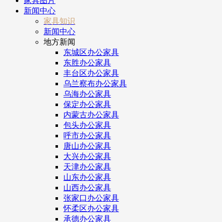
家具图片
新闻中心
家具知识
新闻中心
地方新闻
东城区办公家具
东胜办公家具
丰台区办公家具
乌兰察布办公家具
乌海办公家具
保定办公家具
内蒙古办公家具
包头办公家具
呼市办公家具
唐山办公家具
大兴办公家具
天津办公家具
山东办公家具
山西办公家具
张家口办公家具
怀柔区办公家具
承德办公家具