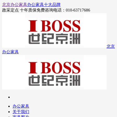
北京办公家具
办公家具十大品牌
政采定点 十年质保
免费咨询电话：010-63717686
北京
办公家具
办公家具
关于我们