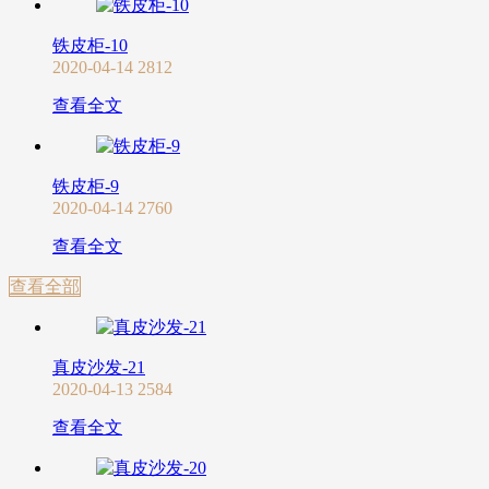
铁皮柜-10
2020-04-14
2812
查看全文
铁皮柜-9
2020-04-14
2760
查看全文
查看全部
真皮沙发-21
2020-04-13
2584
查看全文