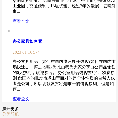
桌的家具企业。 云暻轩事业部坐落于中山市小榄镇华园
工业园，交通便利，环境优雅。经过2年的发展，云暻轩
事...
查看全文
办公家具如何卖
2023-01-16
574
办公文具用品，如何在国内快速展开销售?如何在国内市
场快速占一席之地呢?为此由我为大家分享办公用品销售
的6大技巧，欢迎参阅。 办公室用品销售技巧1、双赢原
则 做国内的批发市场由于面对的是个体性质的自然人或
者是公司，所以现款发货将是唯一的销售原则。但是如
何...
查看全文
展开更多
分类导航