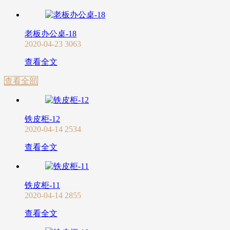
老板办公桌-18
2020-04-23
3063
查看全文
查看全部
铁皮柜-12
2020-04-14
2534
查看全文
铁皮柜-11
2020-04-14
2855
查看全文