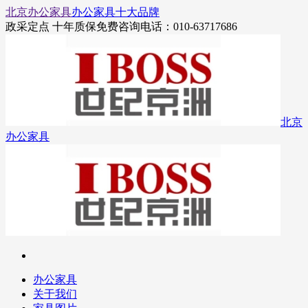
北京办公家具
办公家具十大品牌
政采定点 十年质保
免费咨询电话：010-63717686
北京
办公家具
办公家具
关于我们