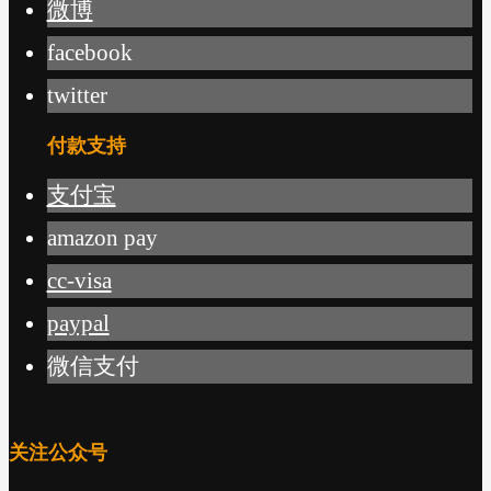
微博
facebook
twitter
付款支持
支付宝
amazon pay
cc-visa
paypal
微信支付
关注公众号