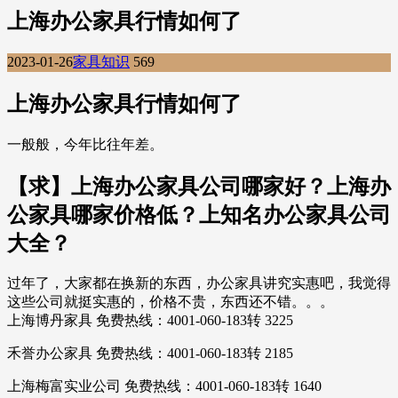
上海办公家具行情如何了
2023-01-26
家具知识
569
上海办公家具行情如何了
一般般，今年比往年差。
【求】上海办公家具公司哪家好？上海办
公家具哪家价格低？上知名办公家具公司
大全？
过年了，大家都在换新的东西，办公家具讲究实惠吧，我觉得
这些公司就挺实惠的，价格不贵，东西还不错。。。
上海博丹家具 免费热线：4001-060-183转 3225
禾誉办公家具 免费热线：4001-060-183转 2185
上海梅富实业公司 免费热线：4001-060-183转 1640