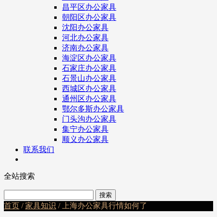
昌平区办公家具
朝阳区办公家具
沈阳办公家具
河北办公家具
济南办公家具
海淀区办公家具
石家庄办公家具
石景山办公家具
西城区办公家具
通州区办公家具
鄂尔多斯办公家具
门头沟办公家具
集宁办公家具
顺义办公家具
联系我们
全站搜索
首页
/
家具知识
/ 上海办公家具行情如何了