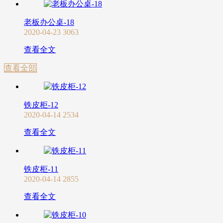
老板办公桌-18
2020-04-23
3063
查看全文
查看全部
铁皮柜-12
2020-04-14
2534
查看全文
铁皮柜-11
2020-04-14
2855
查看全文