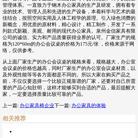
管理体系。一直致力于钢木办公家具的生产及研发，拥有着专
业的技术、管理人员和先进的生产设备，本着科学与艺术的最
佳结合，按照空间实用及人体工程学的原理。引入绿色消费的
新概念，用优质的原材料，精心设计，精工制作，开发了一系
列款式新颖、美观、耐用的现代办公家具。泉州金信家具有限
公司的诚信、实力和产品质量获得业界的认可。厂家生产的规
格为120*60m的办公会议桌的价格为175元/张 ，价格来源于网
络，仅供参考。
从上面厂家生产的办公会议桌的规格来看，规格越大，办公室
会议桌的价格也越高，同时厂家生产的办公室会议桌材质，以
及外观性能等等各方面都是不同的。所以大家在购买产品之
前，不仅仅要选择一个比较正规靠谱的厂家，还要对自己所需
要的产品心知肚明，这样才能够买到合适的产品，最后提醒大
家，一定要选择质量比较可靠的产品。
上一篇:
办公家具椅企业
下一篇:
办公家具的体验
相关推荐