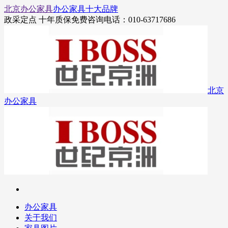
北京办公家具
办公家具十大品牌
政采定点 十年质保
免费咨询电话：010-63717686
北京
办公家具
办公家具
关于我们