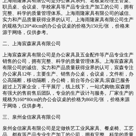
上海雨隆家具有限公司是办公家具系列、老板桌经理主管桌、
职员桌、会议桌、学校家具等产品专业生产加工的公司，拥有
完整、科学的质量管理体系。上海雨隆家具有限公司的诚信、
实力和产品质量获得业界的认可。上海雨隆家具有限公司生产
的规格为120*40cm的办公会议桌的价格为150元/张 ，价格来
源于网络，仅供参考。
二、上海宸森家具有限公司
上海宸森家具有限公司是办公家具及五金配件等产品专业生产
销售的公司，拥有完整、科学的质量管理体系。上海宸森家具
有限公司的诚信、实力和产品质量获得业界的认可，宸森专注
办公家具12年，主要生产、销售办公桌，会议桌，文件柜，办
公高隔断，移动隔断，办公椅，前台等办公家具;宸森已服务
超过上万家企业，千平展厅，线上线下，一站式购物;宸森拥
有强大的售前售后团队，专业的生产设计与服务。厂家生产的
规格为160*80cm的办公会议桌的价格为860元/张 ，价格来源
于网络，仅供参考。
三、泉州金信家具有限公司
泉州金信家具有限公司是定做铁艺工业风家具、餐桌椅、工艺
品、都有等产品专业生产加工的公司，拥有完整、科学的质量