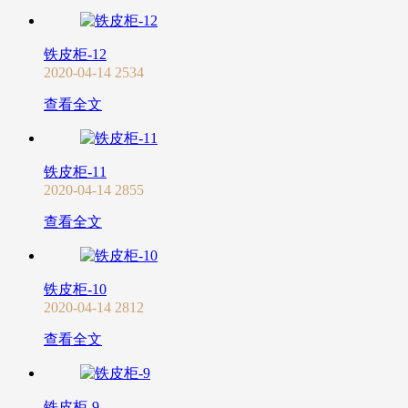
铁皮柜-12
2020-04-14
2534
查看全文
铁皮柜-11
2020-04-14
2855
查看全文
铁皮柜-10
2020-04-14
2812
查看全文
铁皮柜-9