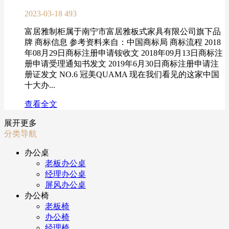
2023-03-18
493
富居雅制柜属于南宁市富居雅板式家具有限公司旗下品
牌 商标信息 参考资料来自：中国商标局 商标流程 2018
年08月29日商标注册申请铵收文 2018年09月13日商标注
册申请受理通知书发文 2019年6月30日商标注册申请注
册证发文 NO.6 冠美QUAMA 现在我们看见的这家中国
十大办...
查看全文
展开更多
分类导航
办公桌
老板办公桌
经理办公桌
屏风办公桌
办公椅
老板椅
办公椅
经理椅