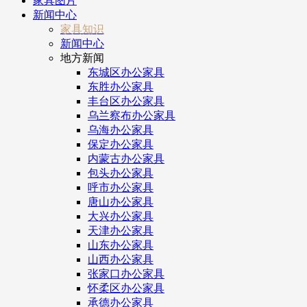
家具图片
新闻中心
家具知识
新闻中心
地方新闻
东城区办公家具
东胜办公家具
丰台区办公家具
乌兰察布办公家具
乌海办公家具
保定办公家具
内蒙古办公家具
包头办公家具
呼市办公家具
唐山办公家具
大兴办公家具
天津办公家具
山东办公家具
山西办公家具
张家口办公家具
怀柔区办公家具
承德办公家具