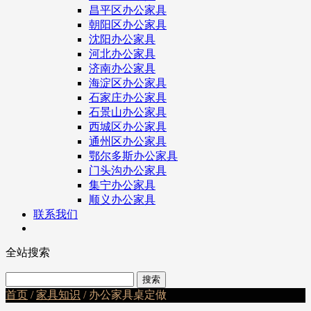
昌平区办公家具
朝阳区办公家具
沈阳办公家具
河北办公家具
济南办公家具
海淀区办公家具
石家庄办公家具
石景山办公家具
西城区办公家具
通州区办公家具
鄂尔多斯办公家具
门头沟办公家具
集宁办公家具
顺义办公家具
联系我们
全站搜索
首页
/
家具知识
/ 办公家具桌定做