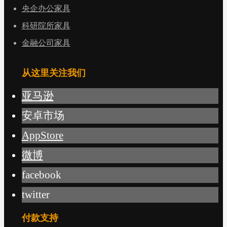
央企办公家具
科研院所家具
金融公司家具
从这里关注我们
亚马逊
安卓市场
AppStore
微博
facebook
twitter
付款支持