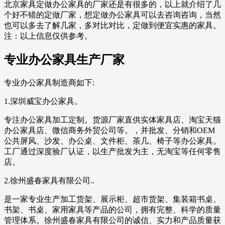
北京家具定做办公家具的厂家还是有很多的，以上就介绍了几
个好不错的定做厂家，想定做办公家具可以去咨询咨询，当然
也可以多去了解几家，多对比对比，定做到便宜实惠的家具。
注：以上信息仅供参考。
专业办公家具生产厂家
专业办公家具制造商如下:
1.深圳威宝办公家具。
专注办公家具加工定制。货源厂家直供实体家具店、淘宝天猫
办公家具店、微信商务外贸公司等。，并批发、分销和OEM
公共屏风、沙发、办公桌、文件柜、茶几、椅子等办公家具。
工厂通过深度验厂认证，以生产批发为主，无淘宝等任何零售
店。
2.徐州盛春家具有限公司..
是一家专业生产加工货架、展示柜、超市货架、集装箱书桌、
书架、书桌、家用家具等产品的公司，拥有完整、科学的质量
管理体系。徐州盛春家具有限公司的诚信、实力和产品质量获