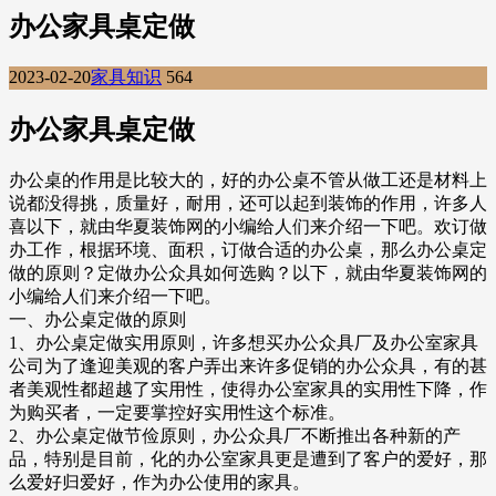
办公家具桌定做
2023-02-20
家具知识
564
办公家具桌定做
办公桌的作用是比较大的，好的办公桌不管从做工还是材料上
说都没得挑，质量好，耐用，还可以起到装饰的作用，许多人
喜以下，就由华夏装饰网的小编给人们来介绍一下吧。欢订做
办工作，根据环境、面积，订做合适的办公桌，那么办公桌定
做的原则？定做办公众具如何选购？以下，就由华夏装饰网的
小编给人们来介绍一下吧。
一、办公桌定做的原则
1、办公桌定做实用原则，许多想买办公众具厂及办公室家具
公司为了逢迎美观的客户弄出来许多促销的办公众具，有的甚
者美观性都超越了实用性，使得办公室家具的实用性下降，作
为购买者，一定要掌控好实用性这个标准。
2、办公桌定做节俭原则，办公众具厂不断推出各种新的产
品，特别是目前，化的办公室家具更是遭到了客户的爱好，那
么爱好归爱好，作为办公使用的家具。