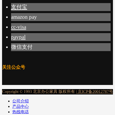
支付宝
amazon pay
cc-visa
paypal
微信支付
关注公众号
Copyright © 1993 北京办公家具 版权所有 |
京ICP备20012787号
公司介绍
产品中心
热线电话