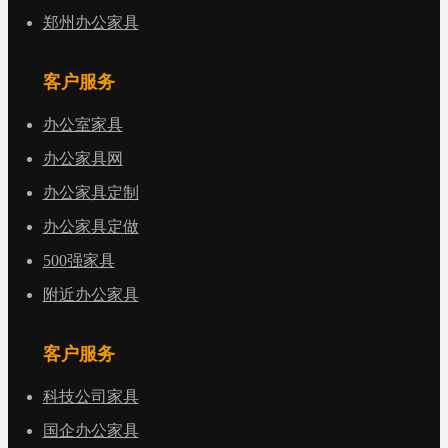
郑州办公家具
客户服务
办公室家具
办公家具网
办公家具定制
办公家具定做
500强家具
附近办公家具
客户服务
科技公司家具
国企办公家具