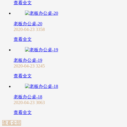
查看全文
老板办公桌-20
2020-04-23
3358
查看全文
老板办公桌-19
2020-04-23
3245
查看全文
老板办公桌-18
2020-04-23
3063
查看全文
查看全部