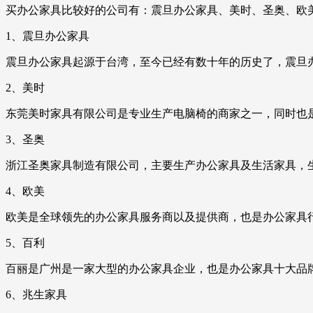
买办公家具比较好的公司有：震旦办公家具、美时、圣奥、欧
1、震旦办公家具
震旦办公家具起源于台湾，至今已经有数十年的历史了，震旦
2、美时
东莞美时家具有限公司是专业生产电脑椅的商家之一，同时也
3、圣奥
浙江圣奥家具制造有限公司，主要生产办公家具及生活家具，
4、欧美
欧美是全球领先的办公家具服务商以及提供商，也是办公家具
5、百利
百丽是广州是一家大型的办公家具企业，也是办公家具十大品
6、兆生家具