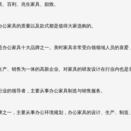
美、百利、兆生家具、励致。
办公家具的质量以及款式都是值得大家选购的。
是办公家具十大品牌之一。美时家具非常受白领领域人员的喜爱
生产、销售为一体的高新企业。对家具的研发设计在行业内也是
行业的领导者，主要从事办公家具制造与销售服务。
牌之一，主要从事办公环境规划，办公家具的设计、生产、制造