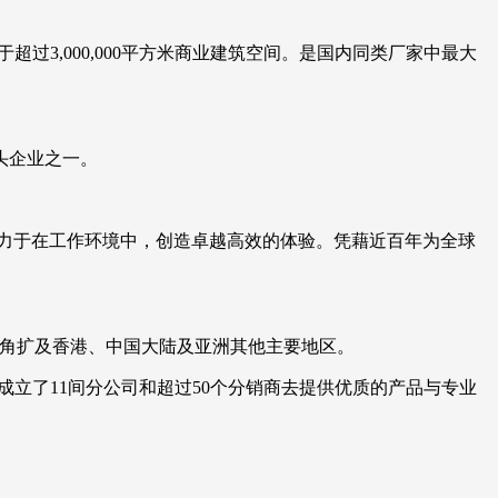
过3,000,000平方米商业建筑空间。是国内同类厂家中最大
头企业之一。
ase致力于在工作环境中，创造卓越高效的体验。凭藉近百年为全球
营触角扩及香港、中国大陆及亚洲其他主要地区。
成立了11间分公司和超过50个分销商去提供优质的产品与专业