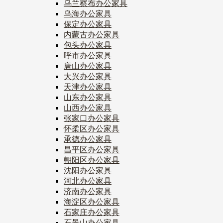
乌兰察布办公家具
乌海办公家具
保定办公家具
内蒙古办公家具
包头办公家具
呼市办公家具
唐山办公家具
大兴办公家具
天津办公家具
山东办公家具
山西办公家具
张家口办公家具
怀柔区办公家具
承德办公家具
昌平区办公家具
朝阳区办公家具
沈阳办公家具
河北办公家具
济南办公家具
海淀区办公家具
石家庄办公家具
石景山办公家具