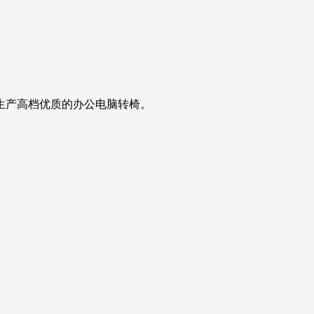
生产高档优质的办公电脑转椅。