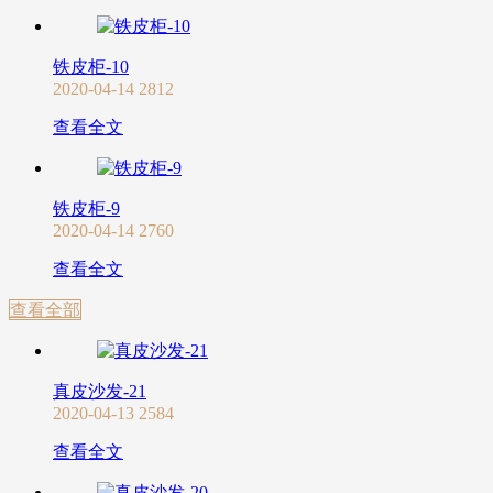
铁皮柜-10
2020-04-14
2812
查看全文
铁皮柜-9
2020-04-14
2760
查看全文
查看全部
真皮沙发-21
2020-04-13
2584
查看全文