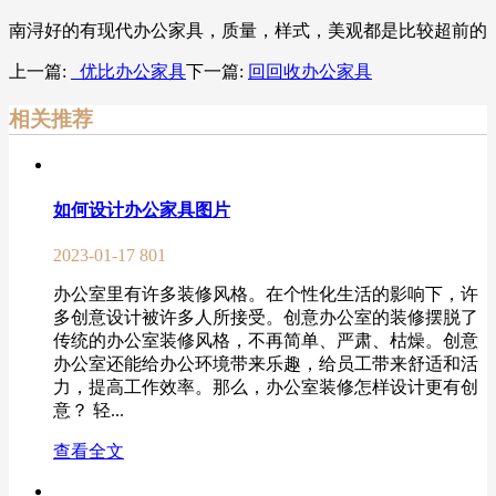
南浔好的有现代办公家具，质量，样式，美观都是比较超前的
上一篇:
_优比办公家具
下一篇:
回回收办公家具
相关推荐
如何设计办公家具图片
2023-01-17
801
办公室里有许多装修风格。在个性化生活的影响下，许
多创意设计被许多人所接受。创意办公室的装修摆脱了
传统的办公室装修风格，不再简单、严肃、枯燥。创意
办公室还能给办公环境带来乐趣，给员工带来舒适和活
力，提高工作效率。那么，办公室装修怎样设计更有创
意？ 轻...
查看全文