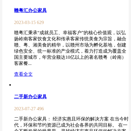
赣粤汇办公家具
2023-03-15
629
赣粤汇秉承“成就员工、幸福客户”的核心价值观，以弘
扬岭南客家饮食文化和传承客家传统美食为宗旨，融合
赣、粤、湘美食的精华，以赣州市场为孵化基地，创建
绿色安全、统一标准的产业模式，着力打造成为覆盖全
国主要城市，年营业额达10亿以上的著名赣粤（岭南）
客家餐...
查看全文
二手新办公家具
2023-07-27
496
二手新办公家具： 经济实惠且环保的解决方案 在当今时
代，环保和节约资源已成为社会各界的共同目标。 在一