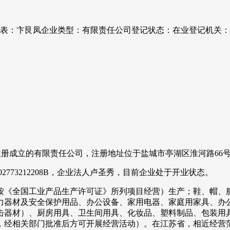
法定代表：卞艮凤企业类型：有限责任公司登记状态：在业登记机
区注册成立的有限责任公司，注册地址位于盐城市亭湖区淮河路66号
2773212208B，企业法人卢圣秀，目前企业处于开业状态。
按《全国工业产品生产许可证》所列项目经营）生产；鞋、帽、
力器材及安全保护用品、办公设备、家用电器、家庭用家具、办
击器材）、厨房用具、卫生间用具、化妆品、塑料制品、包装用
相关部门批准后方可开展经营活动）。在江苏省，相近经营范围的公