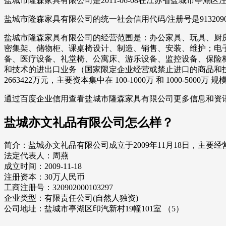
盐城市隆森家具有限公司是2011-06-08在江苏省盐城市亭湖
盐城市隆森家具有限公司的统一社会信用代码/注册号是9132090
盐城市隆森家具有限公司的经营范围是：办公家具、玩具、厨
密集架、储物柜、课桌椅设计、制造、销售、安装、维护；电
备、医疗设备、礼堂椅、公寓床、游乐设备、监控设备、保险
和技术的进出口业务（国家限定企业经营或禁止进口的商品和
2663422万元，主要资本集中在 100-1000万 和 1000-
通过百度企业信用查看盐城市隆森家具有限公司更多信息和资
盐城亦文礼品有限公司怎么样？
简介：盐城亦文礼品有限公司成立于2009年11月18日，
法定代表人：周燕
成立时间：2009-11-18
注册资本：30万人民币
工商注册号：320902000103297
企业类型：有限责任公司(自然人独资)
公司地址：盐城市亭湖区印汽新村19幢101室 （5）