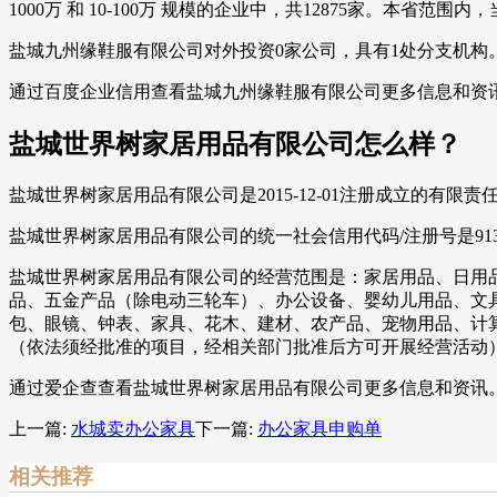
1000万 和 10-100万 规模的企业中，共12875家。本省范
盐城九州缘鞋服有限公司对外投资0家公司，具有1处分支机构
通过百度企业信用查看盐城九州缘鞋服有限公司更多信息和资
盐城世界树家居用品有限公司怎么样？
盐城世界树家居用品有限公司是2015-12-01注册成立的有
盐城世界树家居用品有限公司的统一社会信用代码/注册号是9132
盐城世界树家居用品有限公司的经营范围是：家居用品、日用
品、五金产品（除电动三轮车）、办公设备、婴幼儿用品、文
包、眼镜、钟表、家具、花木、建材、农产品、宠物用品、计
（依法须经批准的项目，经相关部门批准后方可开展经营活动
通过爱企查查看盐城世界树家居用品有限公司更多信息和资讯
上一篇:
水城卖办公家具
下一篇:
办公家具申购单
相关推荐