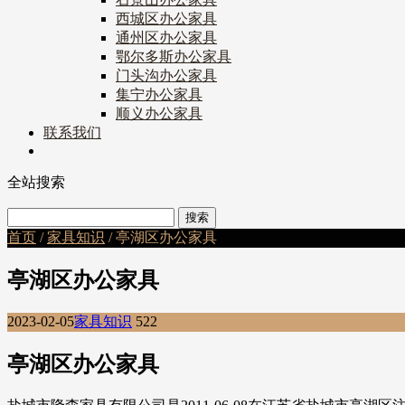
西城区办公家具
通州区办公家具
鄂尔多斯办公家具
门头沟办公家具
集宁办公家具
顺义办公家具
联系我们
全站搜索
首页
/
家具知识
/ 亭湖区办公家具
亭湖区办公家具
2023-02-05
家具知识
522
亭湖区办公家具