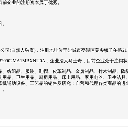
围内，当前企业的注册资本属于优秀。
。
讯。
限责任公司(自然人独资)，注册地址位于盐城市亭湖区黄尖镇子午路2
0902MA1MBXNU0A，企业法人马士奇，目前企业处于注销
品、纺织品、服装、鞋帽、皮革制品、金属制品、竹木制品、陶
具用品、卫生用品、厨房用品、床上用品、家用电器、卫生洁具
算机辅助设备、工艺品的销售及研究；自营和代理各类商品的进
）。
。