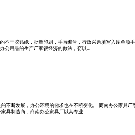
的不干胶贴纸，批量印刷，手写编号，行政采购填写入库单顺手
公用品的生产厂家很经济的做法，窃以...
技的不断发展，办公环境的需求也在不断变化。 商南办公家具
家具制造商，商南办公家具厂以其专业...