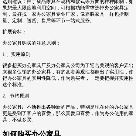
选购建议：由于成品家具在规格和款式等方面的种种限制，如
果想最大限度地利用空间，可根据功能需求选择办公家具定
制，最好找一家办公家具专业厂家，像嘉胜家具一样包括测
量、定制、送货、售后等环节一站式服务。
扩展资料：
办公家具购买的注意原则：
1 、实用原则
很多想买办公家具厂及办公家具公司为了迎合美观的客户弄出
来很多促销的办公家具，有的甚者美观性都超出了实用性，使
得办公家具的实用性降低，作为购买者，一定要把握好实用性
这个标准。
2、节约原则
办公家具厂不断推出各种新的产品，特别是现在化的办公家具
更是受到了客户的喜爱，那么喜爱归喜爱，作为办公使用的家
具，不做多买。
如何购买办公家具