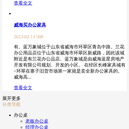
查看全文
威海买办公家具
2023-02-13
508
有。蓝万象城位于山东省威海市环翠区青岛中路。兰花
办公用品店位于山东省威海市环翠区新威路，因此该城
附近是有兰花办公品店。蓝万象城是由威海蓝星房地产
开发有限公司规划、开发的小区。 在经区长峰家具城有
~环翠在寨子旧货市场第一家就是卖全新办公家具的。
威海高...
查看全文
展开更多
分类导航
办公桌
老板办公桌
经理办公桌