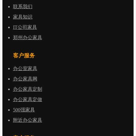
联系我们
家具知识
IT公司家具
郑州办公家具
客户服务
办公室家具
办公家具网
办公家具定制
办公家具定做
500强家具
附近办公家具