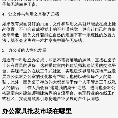
子都无法幸免于责。
4、让文件与常用文具整齐归档
如果没有规画良好的抽屉，文件和常用文具就只能放在桌上徒
占位置，不但会造成视觉上的不舒适感觉，更会让自己的办事
效率降低，因为文件若能在自己的规画下有一系统性的放置方
法，就不会迷失在一堆档案夹中而茫无头绪。
5、办公桌的人性化发展
最近有一种独立办公桌，即是不需要落地的屏风，直接在桌子
上装有屏风的设备，这种搭建室内外建筑师和建筑界的交流平
台、实现行业的在线工作式社区、实现建筑界引导房地产业发
展办公桌对办公室的变化极有帮助，也得以确保每个人的隐
私，此外，因为桌子存放的大都是属于你个人不管是工作或私
人的物品，工作人员会有“这是我的桌子”之感，进而也会对公
搭建室内外建筑师和建筑界的交流平台、实现行业的在线工作
式社区、实现建筑界引导房地产业发展司产生认同感。
办公家具批发市场在哪里