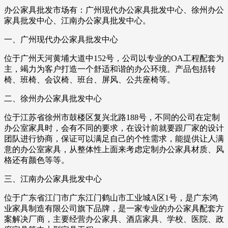
办公家具批发市场有：广州现代办公家具批发中心、徐州办公
家具批发中心、江南办公家具批发中心。
一、广州现代办公家具批发中心
位于广州天河黄埔大道中152号，公司以专业的OA工程配套为
主，竭力为客户打造一个舒适和谐的办公环境。产品包括转
椅、班椅、会议椅、班台、屏风、公共座椅等。
二、徐州办公家具批发中心
位于江苏省徐州市鼓楼区复兴北路188号，不同的公司在定制
办公室家具时，会有不同的要求，在设计前就要跟厂家的设计
团队进行协商，保证可以满足自己的个性需求，能提供让人满
意的办公室家具，从整体性上面来考虑定制办公家具材质、风
格还有颜色等等。
三、江南办公家具批发中心
位于广东省江门市广东江门鹤山市工业城A区1号，是广东鸿
业家具制造有限公司旗下品牌，是一家专业的办公家具配套方
案解决厂商，主要经营办公家具、酒店家具、学校、医院、政