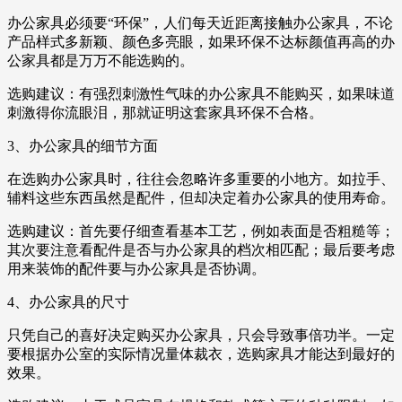
办公家具必须要“环保”，人们每天近距离接触办公家具，不论
产品样式多新颖、颜色多亮眼，如果环保不达标颜值再高的办
公家具都是万万不能选购的。
选购建议：有强烈刺激性气味的办公家具不能购买，如果味道
刺激得你流眼泪，那就证明这套家具环保不合格。
3、办公家具的细节方面
在选购办公家具时，往往会忽略许多重要的小地方。如拉手、
辅料这些东西虽然是配件，但却决定着办公家具的使用寿命。
选购建议：首先要仔细查看基本工艺，例如表面是否粗糙等；
其次要注意看配件是否与办公家具的档次相匹配；最后要考虑
用来装饰的配件要与办公家具是否协调。
4、办公家具的尺寸
只凭自己的喜好决定购买办公家具，只会导致事倍功半。一定
要根据办公室的实际情况量体裁衣，选购家具才能达到最好的
效果。