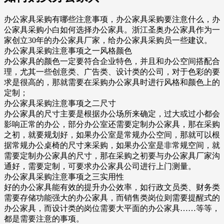
办公家具采购有哪些注意事项，办公家具采购要注意什么，办
公家具采购小白如何选择办公家具。浙江圣奥办公家具作为一
家创立30年的办公家具厂家，给办公家具采购员一些建议。
办公家具采购注意事项之一风格颜色
办公家具的颜色一定要符合企业特色，并且和办公空间搭配合
理，尤其一些创意类、广告类、设计类的公司，对于色彩的要
求是很高的，那就需要在采购办公家具时进行风格和颜色上的
定制；
办公家具采购注意事项之二尺寸
办公家具的尺寸主要是根据办公场所来确定，过大或过小都会
影响正常的办公，部分办公室还需要定制办公家具，那在采购
之初，就要规划好，如果办公室是常规办公空间，那就可以根
据常规办公桌椅的尺寸来采购，如果办公室是非常规空间，就
需要定制办公家具的尺寸，那在采购之初要与办公家具厂家沟
通好，需要定制，可要求办公家具公司进行上门测量。
办公家具采购注意事项之三实用性
好的办公家具能有效的提升办公效率，如行政文员类、财务类
需要存储功能强大的办公家具，而销售类岗位则需要提醒式的
办公家具，而设计类的岗位需要大平面的办公家具……等等，
都是需要注意的事项。