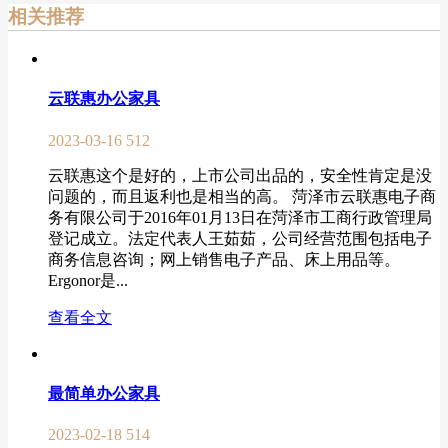
相关推荐
云联惠办公家具
2023-03-16
512
云联惠这个是好的，上市公司出品的，安全性肯定是没
问题的，而且返利也是相当的高。 菏泽市云联惠电子商
务有限公司于2016年01月13日在菏泽市工商行政管理局
登记成立。法定代表人王茹茹，公司经营范围包括电子
商务信息咨询；网上销售电子产品、床上用品等。
Ergonor是...
查看全文
最简单办公家具
2023-02-18
514