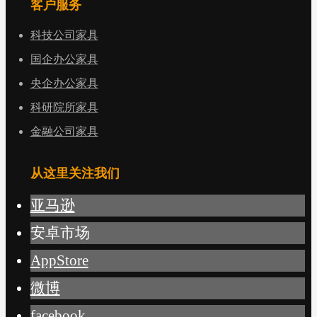
客户服务
科技公司家具
国企办公家具
央企办公家具
科研院所家具
金融公司家具
从这里关注我们
亚马逊
安卓市场
AppStore
微博
facebook