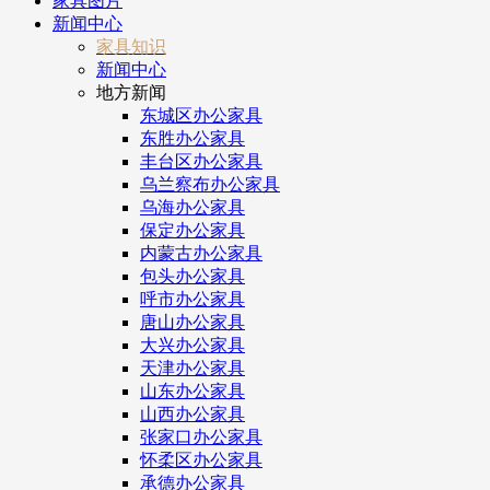
家具图片
新闻中心
家具知识
新闻中心
地方新闻
东城区办公家具
东胜办公家具
丰台区办公家具
乌兰察布办公家具
乌海办公家具
保定办公家具
内蒙古办公家具
包头办公家具
呼市办公家具
唐山办公家具
大兴办公家具
天津办公家具
山东办公家具
山西办公家具
张家口办公家具
怀柔区办公家具
承德办公家具