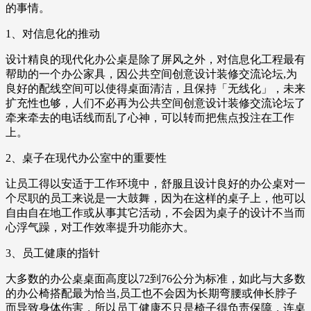
的事情。
1、对信息化的推动
设计精良的现代化办公桌是除了屏风之外，对信息化工程最有
帮助的一个办公家具，因公共空间创意设计装修交流论坛,为
良好的配线空间可以使得桌面清洁，且保持「无线化」，未来
扩充性也够，人们不必再为公共空间创意设计装修交流论坛了
牵来牵去的电话线而乱了心神，可以转而把焦点投注在工作
上。
2、桌子在现代办公室中的重要性
让员工得以安适于工作环境中，舒服且设计良好的办公桌对一
个尽职的员工来说是一大鼓舞，因为在这样的桌子上，他可以
自由自在地工作或从事其它活动，不会因为桌子的设计不当而
心浮气躁，对工作效率提升功能亦大。
3、员工健康的指针
大多数的办公桌桌面高度以72到76公分为标准，如此与大多数
的办公椅搭配最为恰当,员工也不会因为长期弯腰或伸长脖子
而导致身体伤害，所以员工健康不只是椅子得负责保障，连桌