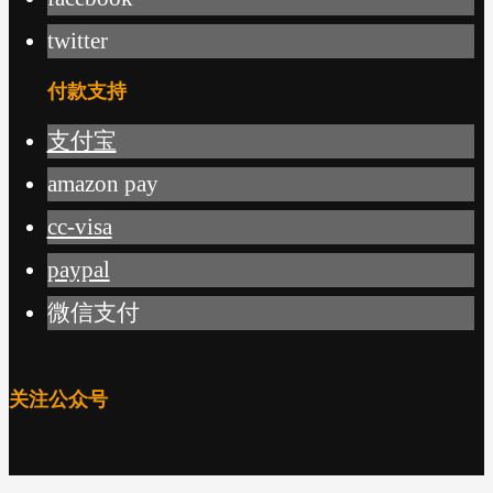
twitter
付款支持
支付宝
amazon pay
cc-visa
paypal
微信支付
关注公众号