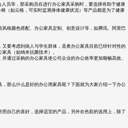
会人员等，那采购员在进行办公家具采购时，要选择有助于健康
能办公椅（如云格，可实时监测身体健康状况）等产品都是为了健康
括风格颜色搭配、办公家具定制、创意设计等，如腾讯、阿里巴
，又要考虑到病人与学生群体，圣奥办公家具目前已经针对性的
公家具（如纳米抗菌技术）。
，并通过采购的办公家具使公司企业的办公效率更加顺畅高效。
具，那么什么是好的办公用家具呢？下面就为大家介绍一下办公
依照自己的喜好，选择适宜的产品，另外在色彩的选用上，除了