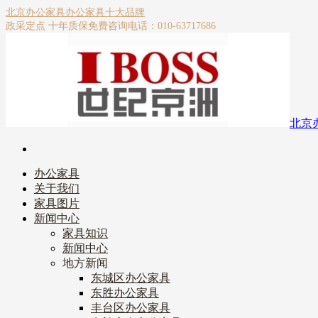
北京办公家具
办公家具十大品牌
政采定点 十年质保
免费咨询电话：010-63717686
北京
办公家具
关于我们
家具图片
新闻中心
家具知识
新闻中心
地方新闻
东城区办公家具
东胜办公家具
丰台区办公家具