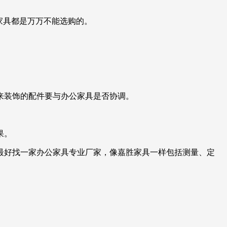
家具都是万万不能选购的。
来装饰的配件要与办公家具是否协调。
果。
最好找一家办公家具专业厂家，像嘉胜家具一样包括测量、定