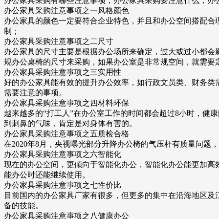
办公家具采购有哪些注意事项，办公家具采购要注意什么，办
办公家具采购注意事项之一风格颜色
办公家具的颜色一定要符合企业特色，并且和办公空间搭配合
制；
办公家具采购注意事项之二尺寸
办公家具的尺寸主要是根据办公场所来确定，过大或过小都会
规办公桌椅的尺寸来采购，如果办公室是非常规空间，就需要
办公家具采购注意事项之三实用性
好的办公家具能有效的提升办公效率，如行政文员类、财务类
需要注意的事项。
办公家具采购注意事项之四材料环保
越来越多的“打工人”在办公室工作的时间都会超过8小时，健
到刺鼻的气味，肯定是对身体有害的。
办公家具采购注意事项之五质检合格
在2020年8月，央视曝光部分升降办公椅的气压杆有质量问
办公家具采购注意事项之六智能化
现在的办公空间，更倾向于智能化办公，智能化办公能更加高
能办公时还能继续使用。
办公家具采购注意事项之七性价比
目前国内的办公家具厂家有很多，但更多的集中在沿海地区及
备的技能。
办公家具采购注意事项之八健康办公