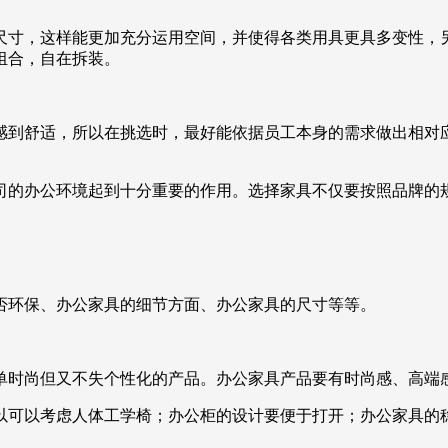
尺寸，这样能更加充分运用空间，并使得各类用具更具多变性，
组合，自在拆装。
感到舒适，所以在挑选时，最好能依据员工本身的需求做出相对
司的办公环境起到十分重要的作用。选择家具不仅要按照品牌的
否环保、办公家具的细节方面、办公家具的尺寸等等。
单时尚但又不失个性化的产品。办公家具产品要有时尚感、高端
以可以考虑人体工学椅；办公柜的设计要便于打开；办公家具的