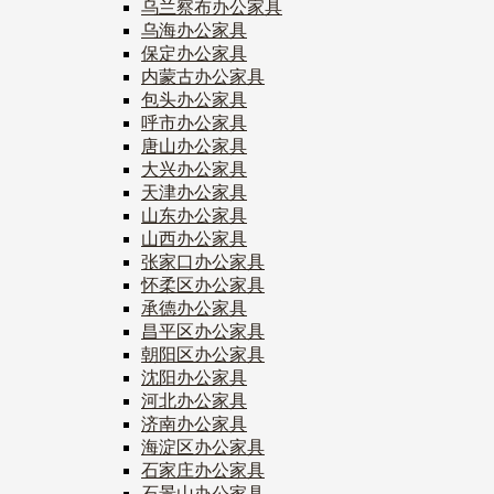
乌兰察布办公家具
乌海办公家具
保定办公家具
内蒙古办公家具
包头办公家具
呼市办公家具
唐山办公家具
大兴办公家具
天津办公家具
山东办公家具
山西办公家具
张家口办公家具
怀柔区办公家具
承德办公家具
昌平区办公家具
朝阳区办公家具
沈阳办公家具
河北办公家具
济南办公家具
海淀区办公家具
石家庄办公家具
石景山办公家具