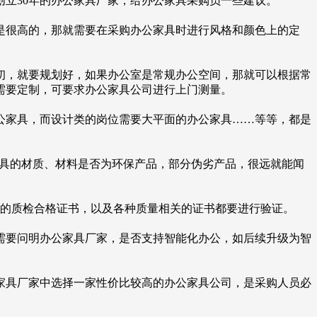
立30年的办公家具厂家，给办公家具采购员一些建议。
是很高的，那就需要在采购办公家具时进行风格和颜色上的定
初，就要规划好，如果办公室是常规办公空间，那就可以根据常
需要定制，可要求办公家具公司进行上门测量。
公家具，而设计类的岗位需要大平面的办公家具……等等，都是
家具的材质、材料是否为环保产品，部分伪劣产品，很远就能闻
品的质检合格证书，以及各种质量相关的证书都要进行验证。
需要问明办公家具厂家，是否支持智能化办公，如后续升级为智
家具厂家中选择一家性价比较高的办公家具公司，是采购人员必