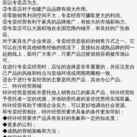
应以专卖店为主。
③专卖店对于创建产品品牌有很大作用。
④零散销售利润空间不大，专卖经营可赚取更大的利润。
⑤专卖经营有利于家具的品牌推广，有较大的市场影响力。
⑥专卖店可以大面积地在全国范围内铺开，有良好的广告效
应。
对于家具生产企业来说，专卖经营是较好的销售方式之一。它
可以在没有其他销售经验的情况下，直接站在成熟品牌的同一
起跑线上，面对广大客户，只要产品过硬就很容易被市场认
可。
在进行专卖店经营时，店址的选择是非常重要的，并应注意自
己产品的风格和特点与卖场环境或周围商圈相一致。
适合于进行专卖经营的主要是民用产品，其余办公产品。
二、特许经营商铺
特许经营是授权并委托他人销售自己的家具产品，特许经营给
予受托者一定的优惠，并借助受托者的某些优势而实现双赢。
特许经营有助于增强企业实力，可以更好地调动社会资源。
和专卖经营相比，特许经营所要求具备的条件更加苛刻：
◆特许经营要求产品具有良好的形象和一定的知名度；
◆更多的让利；
◆成熟的营销策略和方法；