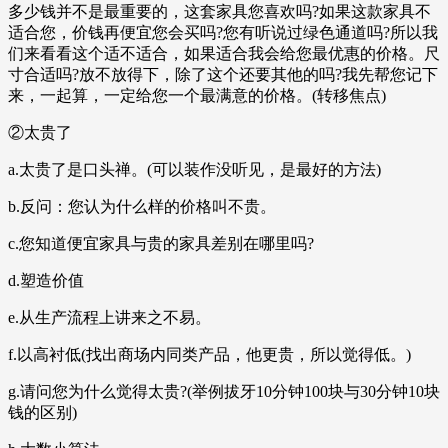
多少钱并不是最重要的，这套家具您喜欢吗?如果这款家具不
适合您，价钱再便宜您会买吗?您有听说过绿色通道吗?所以我
们来看看这个适不适合，如果适合我会给您最优惠的价格。尺
寸合适吗?放不放得下，除了这个还要其他的吗?我先帮您记下
来，一起算，一定给您一个最满意的价格。(转移焦点)
②太贵了
a.太贵了是口头禅。(可以装作没听见，是最好的方法)
b.反问：您认为什么样的价格叫不贵。
c.您知道便宜家具与贵的家具差别在哪里吗?
d.塑造价值
e.从生产流程上讲来之不易。
f.以高衬低(找出商场内同类产品，他更贵，所以觉得低。)
g.请问您为什么觉得太贵?(举例拔牙10分钟100块与30分钟10块
钱的区别)