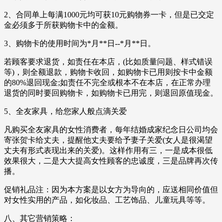
2、合同单上每满1000元均可获10元购物券一卡，但是已交定
金必须多于所获购物卡中的金额。
3、购物卡的使用时间为*月**日--*月**日。
若顾客要求退货，如责任在本店，(比如质量问题、样式错误
等)，则全额退款，购物卡收回，如购物卡已用则按卡中金额
的80%退回现金;如责任不完全或根本不在本店，在正常办理
退货的同时要回购物卡，如购物卡已用完，则退回原值现金。
5、全友家具，给您家人般点滴关爱
凡购买全友家具的女性消费者，每年结婚成家纪念日公司均会
寄张贺卡给丈夫，提醒他丈夫要给予妻子关爱(女人是很渴望
丈夫有形式表现出来的关爱)。这样作用有三，一是成本很低
效果很大，二是大大提高女性顾客的忠诚度，三是品牌再次传
播。
促销礼品注：因为本方案是以女方为导向的，应送相同价值但
对女性实用的产品，如化妆品、工艺饰品、儿童玩具等等。
八、其它营销策略：