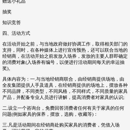
赠送小礼品
抽奖
知识竞答
四、活动方式
在活动开始之前，与当地政府做好协调工作，取得相关部门的
支持，同时，在各种媒体上进行宣传预热，还可以联合当地的
经销商，在活动开始之前发放入场券，发放的主要人群即确定
的消费对象(入场券有编号，以便进行活动期间每天的幸运抽
奖)。
具体内容为：一.与当地经销商联合，由经销商提供场地，由
全友集团提供人手及道具，在经销商提供的场地上，摆放各种
不同品牌，不同类型，不同风格，不同样式，不同质量的家具
产品，并配备专业人员进行讲解，提高消费者对家具的认识;
二.设立一个咨询台，免费回答消费者任何有关于家具的任何
问题(例如家具的保养，摆放，选购，收藏等)：
三.凡是活动期间在经销商处购买家具的消费者，凭借入场