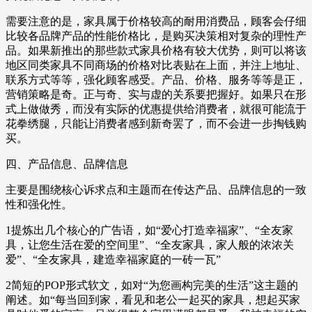
需要注意的是，家具属于价格较高的耐用消费品，顾客会仔细
比较各品牌产品的性能价格比，是购买决策相对复杂的理性产
品。如果新推出的那些款式家具价格有较大优势，则可以将该
地区同类家具不同商场的价格对比表贴在上面，并注上地址、
联系方式等等，强化顾客感受。产品、价格、服务等等是正，
营销策略是奇。正与奇、实与虚的关系要把握好。如果只在形
式上做做秀，而没有实际的优惠提供给消费者，就很可能流于
花拳绣腿，只能让消费者感到新奇罢了，而不会进一步掏钱购
买。
四、产品信息、品牌信息
主要是围绕核心诉求点和主题而在传达产品、品牌信息的一致
性和强化性。
1提炼出几个核心的广告语，如“爱心打造幸福家”、“全友家
具，让您生活在爱的空间里”、“全友家具，家人般的浓浓关
爱”、“全友家具，建造幸福家庭的一砖一瓦”
2简短的POP形式软文，如对“为您画构完美的生活”这主题的
阐述。如“每当回到家，看见和老公一起买的家具，想起买家