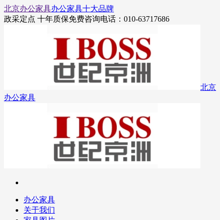
北京办公家具
办公家具十大品牌
政采定点 十年质保
免费咨询电话：010-63717686
北京
办公家具
办公家具
关于我们