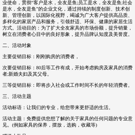
业使命，贯彻“客户是水，全友是鱼;员工是水，全友是鱼;社会
是水，全友是鱼”的企业文化，通过持续的制度创新、技术创
新、管理创新，以国际化视野，竭诚为广大客户提供高品质、
多样化的家居产品和服务，引领舒适、环保、健康的家居生活
方式。活动目的：为了扩大全友家具的市场份额，提升销量，
树立在消费者心目中的良好形象，提升品牌认知度及美誉度。
二、活动对象
主要促销目标：刚刚购房的消费者，
次要促销目标：80后等工作有成，开始考虑购房及家具的消费
者;新婚夫妇及其父母。
三等促销目标：即将步入社会或工作时间不长的年轻消费者。
三、活动主题
活动标语：让我们的专业，给您带来更舒适的生活。
活动主题：免费提供您想了解的关于家具的任何问题的专业意
见。(例如家具的保养，摆放，选购，收藏等)