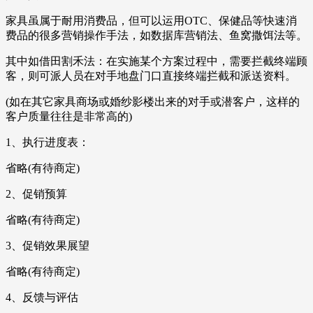
家具虽属于耐用消费品，但可以运用OTC、保健品等快速消
费品的很多营销操作手法，如数据库营销法、鱼窝撒饵法等。
其中如借田割禾法：在实施某个方案过程中，需要拦截终端顾
客，则可派人员在对手地盘门口直接终端拦截和派送资料。
(如在其它家具商场或婚纱影楼出来的对手或潜客户，这样的
客户质量往往是非常高的)
1、执行进度表：
省略(有待商定)
2、促销预算
省略(有待商定)
3、促销效果展望
省略(有待商定)
4、反馈与评估