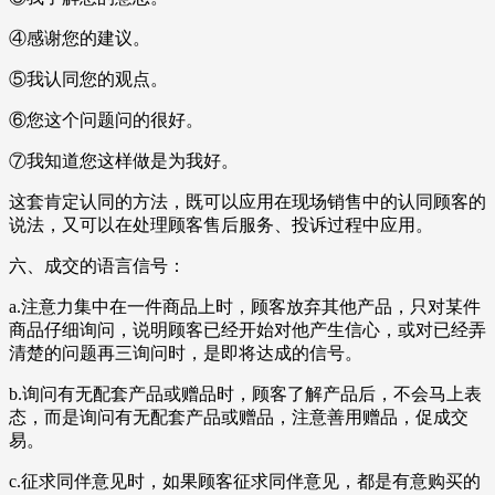
④感谢您的建议。
⑤我认同您的观点。
⑥您这个问题问的很好。
⑦我知道您这样做是为我好。
这套肯定认同的方法，既可以应用在现场销售中的认同顾客的
说法，又可以在处理顾客售后服务、投诉过程中应用。
六、成交的语言信号：
a.注意力集中在一件商品上时，顾客放弃其他产品，只对某件
商品仔细询问，说明顾客已经开始对他产生信心，或对已经弄
清楚的问题再三询问时，是即将达成的信号。
b.询问有无配套产品或赠品时，顾客了解产品后，不会马上表
态，而是询问有无配套产品或赠品，注意善用赠品，促成交
易。
c.征求同伴意见时，如果顾客征求同伴意见，都是有意购买的