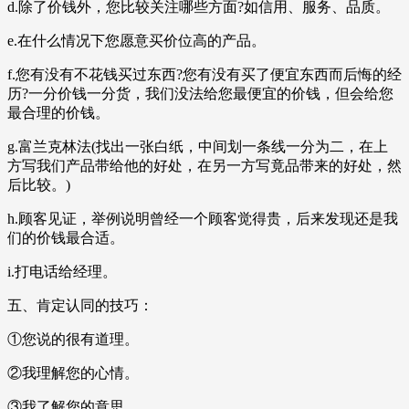
d.除了价钱外，您比较关注哪些方面?如信用、服务、品质。
e.在什么情况下您愿意买价位高的产品。
f.您有没有不花钱买过东西?您有没有买了便宜东西而后悔的经
历?一分价钱一分货，我们没法给您最便宜的价钱，但会给您
最合理的价钱。
g.富兰克林法(找出一张白纸，中间划一条线一分为二，在上
方写我们产品带给他的好处，在另一方写竟品带来的好处，然
后比较。)
h.顾客见证，举例说明曾经一个顾客觉得贵，后来发现还是我
们的价钱最合适。
i.打电话给经理。
五、肯定认同的技巧：
①您说的很有道理。
②我理解您的心情。
③我了解您的意思。