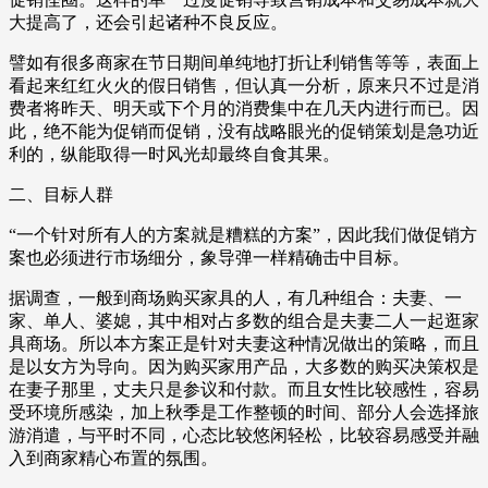
大提高了，还会引起诸种不良反应。
譬如有很多商家在节日期间单纯地打折让利销售等等，表面上
看起来红红火火的假日销售，但认真一分析，原来只不过是消
费者将昨天、明天或下个月的消费集中在几天内进行而已。因
此，绝不能为促销而促销，没有战略眼光的促销策划是急功近
利的，纵能取得一时风光却最终自食其果。
二、目标人群
“一个针对所有人的方案就是糟糕的方案”，因此我们做促销方
案也必须进行市场细分，象导弹一样精确击中目标。
据调查，一般到商场购买家具的人，有几种组合：夫妻、一
家、单人、婆媳，其中相对占多数的组合是夫妻二人一起逛家
具商场。所以本方案正是针对夫妻这种情况做出的策略，而且
是以女方为导向。因为购买家用产品，大多数的购买决策权是
在妻子那里，丈夫只是参议和付款。而且女性比较感性，容易
受环境所感染，加上秋季是工作整顿的时间、部分人会选择旅
游消遣，与平时不同，心态比较悠闲轻松，比较容易感受并融
入到商家精心布置的氛围。