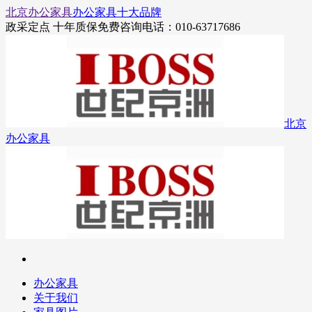
北京办公家具
办公家具十大品牌
政采定点 十年质保
免费咨询电话：010-63717686
北京
办公家具
办公家具
关于我们