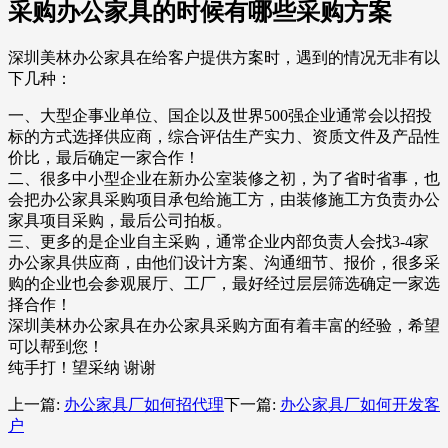
采购办公家具的时候有哪些采购方案
深圳美林办公家具在给客户提供方案时，遇到的情况无非有以
下几种：
一、大型企事业单位、国企以及世界500强企业通常会以招投
标的方式选择供应商，综合评估生产实力、资质文件及产品性
价比，最后确定一家合作！
二、很多中小型企业在新办公室装修之初，为了省时省事，也
会把办公家具采购项目承包给施工方，由装修施工方负责办公
家具项目采购，最后公司拍板。
三、更多的是企业自主采购，通常企业内部负责人会找3-4家
办公家具供应商，由他们设计方案、沟通细节、报价，很多采
购的企业也会参观展厅、工厂，最好经过层层筛选确定一家选
择合作！
深圳美林办公家具在办公家具采购方面有着丰富的经验，希望
可以帮到您！
纯手打！望采纳 谢谢
上一篇:
办公家具厂如何招代理
下一篇:
办公家具厂如何开发客
户