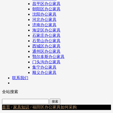
昌平区办公家具
朝阳区办公家具
沈阳办公家具
河北办公家具
济南办公家具
海淀区办公家具
石家庄办公家具
石景山办公家具
西城区办公家具
通州区办公家具
鄂尔多斯办公家具
门头沟办公家具
集宁办公家具
顺义办公家具
联系我们
全站搜索
首页
/
家具知识
/ 福田区办公家具如何采购