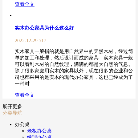
查看全文
实木办公家具为什么这么好
2022-12-29
517
实木家具一般指的就是用自然界中的天然木材，经过简
单的加工和处理，然后设计而成的家具，实木家具一般
可以看到木材的自然纹理，满满的都是大自然的气息。
除了很多家庭用实木的家具以外，现在很多的企业和公
司也都采用的是实木的现代办公家具，这也已经成为了
一种时...
查看全文
展开更多
分类导航
办公桌
老板办公桌
经理办公桌