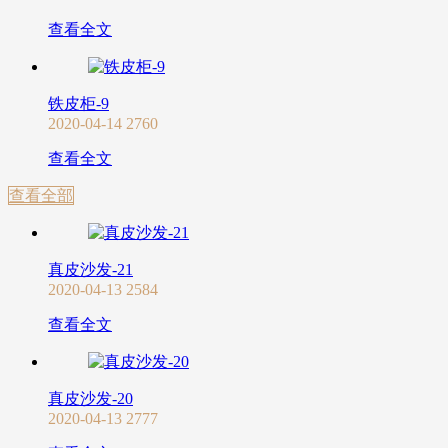
查看全文
铁皮柜-9
2020-04-14
2760
查看全文
查看全部
真皮沙发-21
2020-04-13
2584
查看全文
真皮沙发-20
2020-04-13
2777