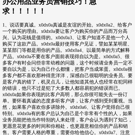
办公用品业务员营销技巧！急
求！！！！！
1、说话要真诚。x0dx0a真诚是友谊的开始。x0dx0a2、给客户
一个购买的理由。x0dx0a要让客户为购买你的产品而万分高
兴。认为花钱是值得的。x0dx0a3、让客户知道不是他一个人
购买了这款产品。x0dx0a最好使用客户见证，譬如某某明星、
某某部门等都是用你的产品。x0dx0a4、以最简单的方式解释
产品。x0dx0a不要在客户面前表现得自以为是。x0dx0a5、很
多客户有时会问些非常幼稚的问题，这个时候请业务员一定不
要自以为是，以为自己什么都懂，把客户当成笨蛋。x0dx0a很
多客户都不喜欢那种得意洋洋，深感自己很聪明的业务员。要
是客户真的错了，机灵点儿，让他知道其他人也经常在犯同样
的错误，他只不过是犯了大多数人都容易犯的错误而已。
x0dx0a如果你表现的比客户高明，那么你很可能失去一份订
单。要怀着真诚的态度多听客户讲，让客户感到受到重视。当
然，如果客户喜欢你多讲除外。x0dx0a6、让客户觉得自己很
特别。x0dx0a有的客户总认为自己是个非常有个性的人，如果
业务员能把他当作特别的人来处理，客户会认为遇到了知己，
更愿意花更多的时间和你相处，也更愿意相信你的产品和销
售。客户需要人格的尊重，需要你给他信心。x0dx0a7、注意