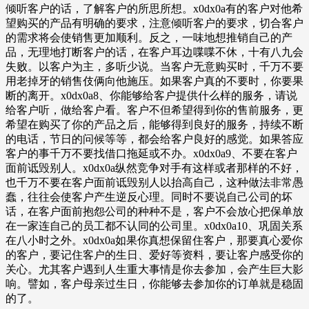
倾听客户的话，了解客户的所思所想。x0dx0a有的客户对他希
望购买的产品有明确的要求，注意倾听客户的要求，切合客户
的需求将会使销售更加顺利。反之，一味地想推销自己的产
品，无理地打断客户的话，在客户耳边喋喋不休，十有八九会
失败。以客户为主，多听少说。当客户无意购买时，千万不要
用老掉牙的销售伎俩向他施压。如果客户真的不要时，你要果
断的离开。x0dx0a8、你能够给客户提供什么样的服务，请说
给客户听，做给客户看。客户不但希望得到你的售前服务，更
希望在购买了你的产品之后，能够得到良好的服务，持续不断
的电话，节日的问候等等，都会给客户良好的感觉。如果答应
客户的事千万不要找借口拖延或不办。x0dx0a9、不要在客户
面前诋毁别人。x0dx0a纵然竞争对手有这样或者那样的不好，
也千万不要在客户面前诋毁别人以抬高自己，这种做法非常愚
蠢，往往会使客户产生逆反心理。同时不要说自己公司的坏
话，在客户面前抱怨公司的种种不是，客户不会放心把保单放
在一家连自己的员工都不认同的公司里。x0dx0a10、巩固关系
在八小时之外。x0dx0a如果你真想保留住客户，那要真心爱你
的客户，要记住客户的生日、爱好等资料，要让客户感受你的
关心。尤其客户遇到人生重大事情是你去参加，会产生巨大影
响。譬如，客户母亲过生日，你能够去参加你的订单就是稳固
的了。