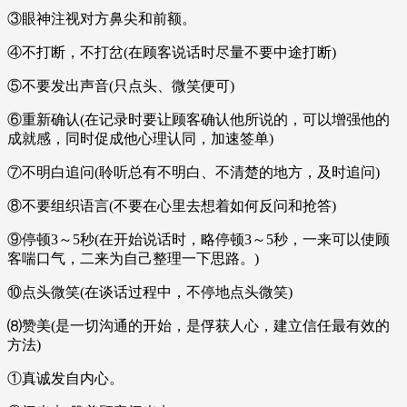
③眼神注视对方鼻尖和前额。
④不打断，不打岔(在顾客说话时尽量不要中途打断)
⑤不要发出声音(只点头、微笑便可)
⑥重新确认(在记录时要让顾客确认他所说的，可以增强他的
成就感，同时促成他心理认同，加速签单)
⑦不明白追问(聆听总有不明白、不清楚的地方，及时追问)
⑧不要组织语言(不要在心里去想着如何反问和抢答)
⑨停顿3～5秒(在开始说话时，略停顿3～5秒，一来可以使顾
客喘口气，二来为自己整理一下思路。)
⑩点头微笑(在谈话过程中，不停地点头微笑)
⑻赞美(是一切沟通的开始，是俘获人心，建立信任最有效的
方法)
①真诚发自内心。