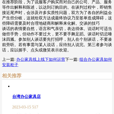
在推荐阶段，为了说服客户购买而对自己的公司、产品、服务
等作出解释和陈述，以达到订购目的。在谈判过程中，即销售
接近尾声时，会涉及许多实质性问题，双方为了各自的利益会
产生些分岐，这就给双方达成最终协议乃至签单造成障碍，这
些障碍需要及时合理地磋商和解释来化解。交谈的技巧
谈话的表情要自然，语言和气亲切，表达得体。说话时可适当
做些手势，但动作不要过大，更不要手舞足蹈。谈话时切忌唾
沫四溅。参加别人谈话要先打招呼，别人在个别谈话，不要凑
前旁听。若有事需与某人说话，应待别人说完。第三者参与谈
话，应以握手、点头或微笑表示欢迎。
上一篇:
办公家具线上线下如何运营
下一篇:
组合办公家具如何
安装柜子
相关推荐
台湾办公家具店
2023-03-15
517