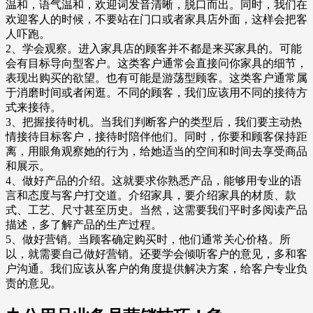
温和，语气温和，欢迎词发音清晰，脱口而出。同时，我们在
欢迎客人的时候，不要站在门口或者家具店外面，这样会把客
人吓跑。
2、学会观察。进入家具店的顾客并不都是来买家具的。可能
会有目标导向型客户。这类客户通常会直接问你家具的细节，
表现出购买的欲望。也有可能是游荡型顾客。这类客户通常属
于消磨时间或者闲逛。不同的顾客，我们应该用不同的接待方
式来接待。
3、把握接待时机。当我们判断客户的类型后，我们要主动热
情接待目标客户，接待时陪伴他们。同时，你要和顾客保持距
离，用眼角观察她的行为，给她适当的空间和时间去享受商品
和展示。
4、做好产品的介绍。这就要求你熟悉产品，能够用专业的语
言和态度与客户打交道。介绍家具，要介绍家具的材质、款
式、工艺、尺寸甚至历史。当然，这需要我们平时多阅读产品
描述，多了解产品的生产过程。
5、做好营销。当顾客确定购买时，他们通常关心价格。所
以，就需要自己做好营销。还要学会倾听客户的意见，多和客
户沟通。我们应该从客户的角度提供解决方案，给客户专业负
责的意见。