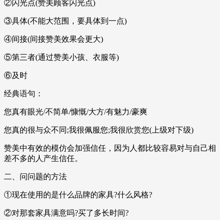
②闪光点(赞美顾客闪光点)
③具体(不能大范围，要具体到一点)
④间接(间接赞美效果会更大)
⑤第三者(通过赞美小孩、衣服等)
⑥及时
经典语句：
您真有眼光/不简单/慷慨/大方/有魅力/豪爽
您真的很与众不同;我很佩服您;我很欣赏您(上级对下级)
赞美中有效的模仿会加强信任，因为人都比较容易对与自己相
差不多的人产生信任。
二、问问题的方法
①现在使用的是什么品牌的家具?什么风格?
②对那套家具满意吗?买了多长时间?