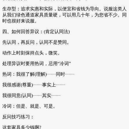
生存型：追求实惠和实际，以便宜和省钱为导向。说服这类人
从我们绿色通道家具质量硬，可以用几十年，为您省不少。同
时也很好来说服。
四、如何回答异议：(肯定认同法)
先认同，再反问，认同不是赞同。
动作上时刻保持点头，微笑。
处理异议时要用热词，忌用“冷词”
热词：我很了解(理解)┈┈同时┈┈
我很感谢(尊重)┈┈事实上┈┈
我很同意(认同)┈┈其实┈┈
冷词：但是、就是、可是。
反问技巧练习：
这套家具多少钱啊?