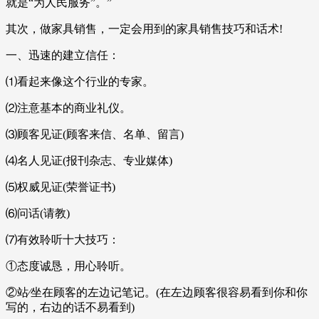
就是“为人民服务”。”
其次，做家具销售，一定会用到的家具销售技巧和话术!
一、迅速的建立信任：
⑴看起来像这个行业的专家。
⑵注意基本的商业礼仪。
⑶顾客见证(顾客来信、名单、留言)
⑷名人见证(报刊杂志、专业媒体)
⑸权威见证(荣誉证书)
⑹问话(请教)
⑺有效聆听十大技巧：
①态度诚恳，用心聆听。
②站∕坐在顾客的左边记笔记。(在左边顾客很容易看到你和你
写的，右边的话不易看到)