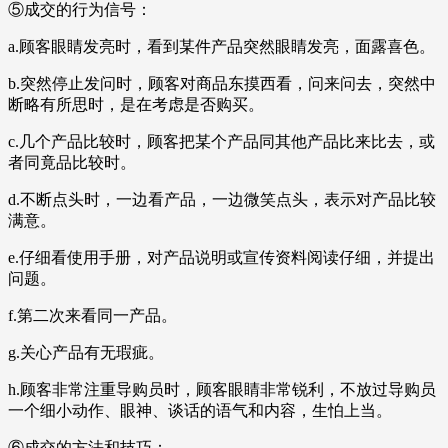
⑤成交的行为信号：
a.顾客眼睛发亮时，看到某件产品突然眼睛发亮，面露喜色。
b.突然停止发问时，顾客对商品东摸西看，问来问去，突然中
断略有所思时，是在考虑是否购买。
c.几个产品比较时，顾客把某个产品同其他产品比来比去，或
者同竟品比较时。
d.不断点头时，一边看产品，一边微笑点头，表示对产品比较
满意。
e.仔细看使用手册，对产品说明或宣传资料阅读仔细，并提出
问题。
f.第二次来看同一产品。
g.关心产品有无瑕疵。
h.顾客非常注重导购员时，顾客眼睛非常锐利，不放过导购员
一个细小动作、眼神、谈话的语气和内容，生怕上当。
⑥成交的方法和技巧：