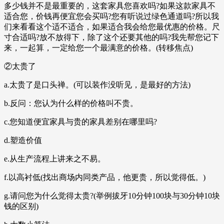
多少钱并不是最重要的，这套家具您喜欢吗?如果这款家具不
适合您，价钱再便宜您会买吗?您有听说过绿色通道吗?所以我
们来看看这个适不适合，如果适合我会给您最优惠的价格。尺
寸合适吗?放不放得下，除了这个还要其他的吗?我先帮您记下
来，一起算，一定给您一个最满意的价格。(转移焦点)
②太贵了
a.太贵了是口头禅。(可以装作没听见，是最好的方法)
b.反问：您认为什么样的价格叫不贵。
c.您知道便宜家具与贵的家具差别在哪里吗?
d.塑造价值
e.从生产流程上讲来之不易。
f.以高衬低(找出商场内同类产品，他更贵，所以觉得低。)
g.请问您为什么觉得太贵?(举例拔牙10分钟100块与30分钟10块
钱的区别)