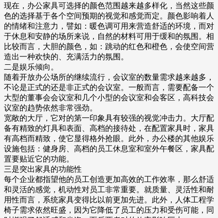
现在，办公家具可选择的颜色范围越来越多样化，当然这些颜
色的选择基于各个空间预期的视觉和感觉而定。颜色影响着人
的情绪和注意力，譬如：暖色调可用来营造舒适的环境，而对
于休息和安静的场所来说，自然的材料可用于缓和的氛围。相
比较而言，大胆的颜色，如：跳动的红色和橙色，会使空间营
造出一种欢快的、充满活力的氛围。
二是娱乐倾向。
随着开放办公场所的继续流行，会议室的数量需求越来越多，
不论是正式的还是非正式的会议室。一般而言，需要配备一个
大型的董事会会议室和几个小型的会议室和会客区，高科技会
议室的趋势依然非常强劲。
宽敞的大厅，它对的第一印象具有较强的视觉冲击力。大厅配
备有精致的灯具和表面、高档的接待处，在配置家具时，家具
有高档而精致，使它显得格外抢眼。此外，办公楼的其他娱乐
设施包括：健身房、高档的员工休息室和室外午餐区，家具配
置要贴近它的功能。
三是突出家具的功能性
每个企业都指望他的员工创造更加高效的工作效率，那么舒适
和灵活的感觉，机动性对员工非常重要。就质量、灵活性和耐
用性而言，系统家具变得比以前更加先进。此外，人体工程学
椅子需求依然旺盛，因为它降低了员工的压力和受伤可能，同