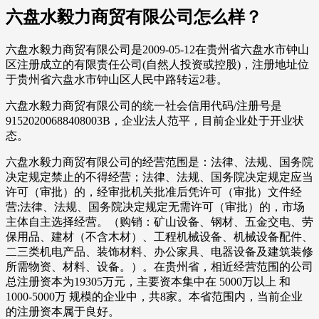
六盘水毅力商贸有限公司怎么样？
六盘水毅力商贸有限公司是2009-05-12在贵州省六盘水市钟山
区注册成立的有限责任公司(自然人投资或控股)，注册地址位
于贵州省六盘水市钟山区人民中路转运2巷。
六盘水毅力商贸有限公司的统一社会信用代码/注册号是
91520200688408003B，企业法人范平，目前企业处于开业状
态。
六盘水毅力商贸有限公司的经营范围是：法律、法规、国务院
决定规定禁止的不得经营；法律、法规、国务院决定规定应当
许可（审批）的，经审批机关批准后凭许可（审批）文件经
营;法律、法规、国务院决定规定无需许可（审批）的，市场
主体自主选择经营。（购销：矿山设备、钢材、五金交电、劳
保用品、建材（不含木材）、工程机械设备、机械设备配件、
二三类机电产品、装饰材料、办公家具、电器设备及建筑装修
所需物资、材料、设备。）。在贵州省，相近经营范围的公司
总注册资本为19305万元，主要资本集中在 5000万以上 和
1000-5000万 规模的企业中，共8家。本省范围内，当前企业
的注册资本属于良好。