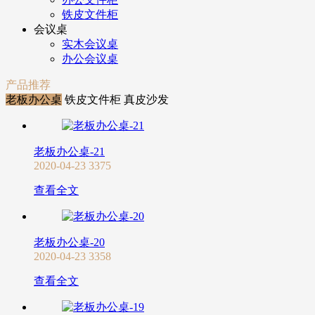
铁皮文件柜
会议桌
实木会议桌
办公会议桌
产品推荐
老板办公桌
铁皮文件柜
真皮沙发
老板办公桌-21
2020-04-23
3375
查看全文
老板办公桌-20
2020-04-23
3358
查看全文