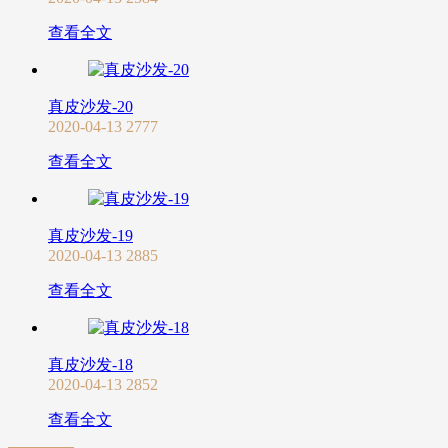
查看全文
真皮沙发-20
2020-04-13
2777
查看全文
真皮沙发-19
2020-04-13
2885
查看全文
真皮沙发-18
2020-04-13
2852
查看全文