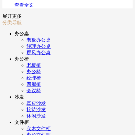
查看全文
展开更多
分类导航
办公桌
老板办公桌
经理办公桌
屏风办公桌
办公椅
老板椅
办公椅
经理椅
四腿椅
会议椅
沙发
真皮沙发
接待沙发
休闲沙发
文件柜
实木文件柜
办公文件柜