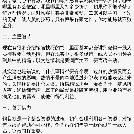
场，做到心中有数。现在的顾客总喜欢讹促销一线人员，哪里
哪里有多么便宜，哪里哪里又打多少折了，如果你不能清楚了
解这些情况，面对顾客时将会非常被动。二来可以学习一下别
的促销一线人员的技巧，只有博采各家之长，你才能炼就不败
金身。
二、注重细节
现在有很多介绍销售技巧的书，里面基本都会讲到促销一线人
员待客要主动热情。但在现实中，很多促销一线人员不能领会
到其中的精髓，以为热情就是要满面笑容，要言语主动。
其实这也是错误的，什么事情都要有个度，过分的热情反而会
产生消极的影响。热情不是简单地通过外部表情就能表达出来
的，关键还是要用心去做。所谓精诚所至，金石为开。随风潜
入夜，润物细无声，真正的诚就是想顾客所想，用企业的产品
满足他们的需求，使他们得到利益。
三、善于借力
销售就是一个整合资源的过程，如何合理利用各种资源，对销
售业绩的帮助不可小视。作为站在销售第一线的促销一线人
员，这点同样重要。