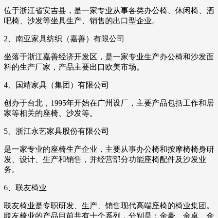
位于浙江省安吉县，是一家专业从事各类办公椅、休闲椅、酒
吧椅、沙发等坐具生产、销售的出口型企业。
2、南亚家具纺织（嘉善）有限公司
坐落于浙江嘉善经济开发区，是一家专业生产办公椅和沙发面
料的生产厂家，产品主要出口欧美市场。
4、国靖家具（集团）有限公司
创办于台北，1995年开始在广州设厂，主要产品包括工作和居
家等相关的座椅、沙发等。
5、浙江永艺家具股份有限公司
是一家专业的座椅生产企业，主要从事办公椅和按摩椅椅身研
发、设计、生产和销售，并经营部分功能座椅配件及沙发业
务。
6、联友椅业
联友椅业是专职研发、生产、销售现代高端座椅的椅业集团。
联友椅业的产品目前共有十个系列，分别是：金豪、金卓、金