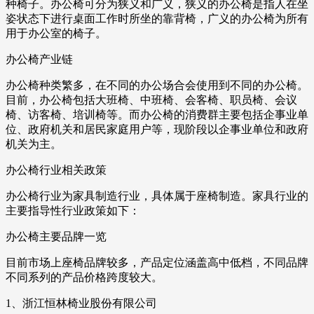
种椅子。办公椅可分为狭义和广义，狭义的办公椅是指人在坐
姿状态下进行桌面工作时所坐的靠背椅，广义的办公椅为所有
用于办公室的椅子。
办公椅产业链
办公椅种类繁多，在不同的办公场合会使用到不同的办公椅。
目前，办公椅包括大班椅、中班椅、会客椅、职员椅、会议
椅、访客椅、培训椅等。而办公椅的消费群主要包括企事业单
位、政府机关和居民家庭用户等，现阶段以企事业单位和政府
机关为主。
办公椅行业相关政策
办公椅行业为家具制造行业，具体属于座椅制造。家具行业的
主要指导性行业政策如下：
办公椅主要品牌一览
目前市场上座椅品牌较多，产品定位涵盖高中低档，不同品牌
不同系列的产品价格跨度较大。
1、浙江恒林椅业股份有限公司