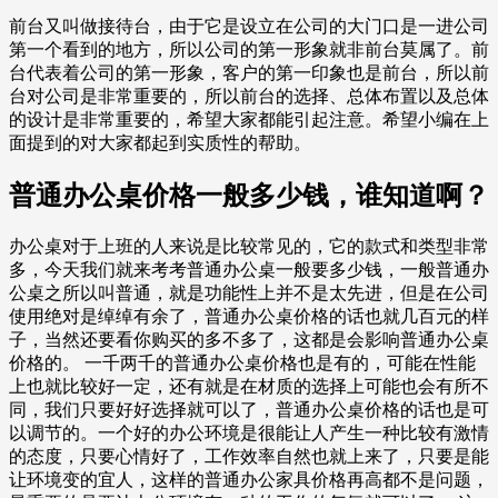
前台又叫做接待台，由于它是设立在公司的大门口是一进公司
第一个看到的地方，所以公司的第一形象就非前台莫属了。前
台代表着公司的第一形象，客户的第一印象也是前台，所以前
台对公司是非常重要的，所以前台的选择、总体布置以及总体
的设计是非常重要的，希望大家都能引起注意。希望小编在上
面提到的对大家都起到实质性的帮助。
普通办公桌价格一般多少钱，谁知道啊？
办公桌对于上班的人来说是比较常见的，它的款式和类型非常
多，今天我们就来考考普通办公桌一般要多少钱，一般普通办
公桌之所以叫普通，就是功能性上并不是太先进，但是在公司
使用绝对是绰绰有余了，普通办公桌价格的话也就几百元的样
子，当然还要看你购买的多不多了，这都是会影响普通办公桌
价格的。 一千两千的普通办公桌价格也是有的，可能在性能
上也就比较好一定，还有就是在材质的选择上可能也会有所不
同，我们只要好好选择就可以了，普通办公桌价格的话也是可
以调节的。一个好的办公环境是很能让人产生一种比较有激情
的态度，只要心情好了，工作效率自然也就上来了，只要是能
让环境变的宜人，这样的普通办公家具价格再高都不是问题，