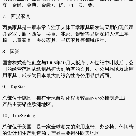
尊、金爵、金典、金豪+、优、丽、云、奕。
7、 西昊家具
西昊家具是一家非常专注于人体工学家具研发与应用的现代家
具企业，旗下西昊、昊童、兆邦、骁骑等品牌深耕人体工学
椅、儿童家具、办公家具、书房家具等领域多年。
8、国誉
国誉株式会社创立与1905年10月大阪府，20世纪中叶以后，公
司的经营范围从纸制品扩大到所有的文具、办公用品以及店铺
用家具，成长为日本最大的综合性办公用品供货商。
9、TopStar
总部位于德国，拥有全球自动化程度较高的办公椅制造工厂，
产品主要销往欧洲地区。
10、TrueSeating
总部位于美国，是一家全球领先的家用座椅、办公椅、休闲椅
的设计和生产制造商，产品主要销往欧美地区。