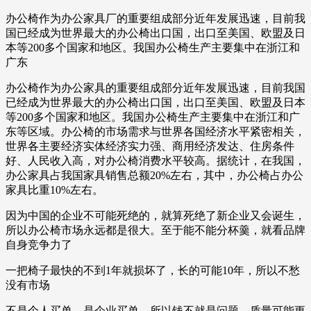
办公椅作为办公家具厂的重要组成部分近年发展迅速，目前我
国已经成为世界最大的办公椅出口国，出口至美国、欧盟及日
本等200多个国家和地区。我国办公椅生产主要集中在浙江和
广东
办公椅作为办公家具的重要组成部分近年发展迅速，目前我国
已经成为世界最大的办公椅出口国，出口至美国、欧盟及日本
等200多个国家和地区。我国办公椅生产主要集中在浙江和广
东等区域。办公椅的市场需求与世界各国经济水平紧密相关，
世界各主要经济实体经济实力强、商用经济发达、住房条件
好、人民收入高，对办公椅消费水平较高。据统计，在我国，
办公家具占我国家具销售总额20%左右，其中，办公椅占办公
家具比重10%左右。
因为中国的企业不可能死绝的，就算死绝了新企业又会诞生，
所以办公椅市场永远都是很大。至于能不能分杯羹，就看品牌
自身竞争力了
一把椅子最快的不到1年就损坏了，长的可能10年，所以不愁
没有市场
不是个人买单，是企业买单，所以钱不就是问题，质量可能更