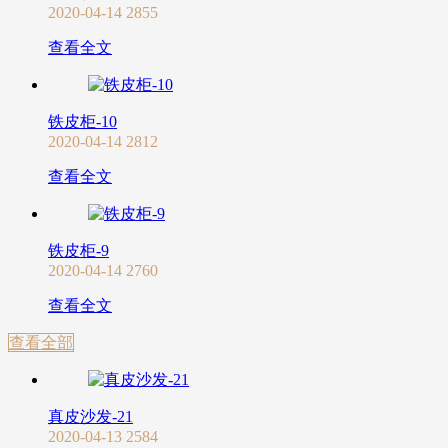
2020-04-14
2855
查看全文
铁皮柜-10
2020-04-14
2812
查看全文
铁皮柜-9
2020-04-14
2760
查看全文
查看全部
真皮沙发-21
2020-04-13
2584