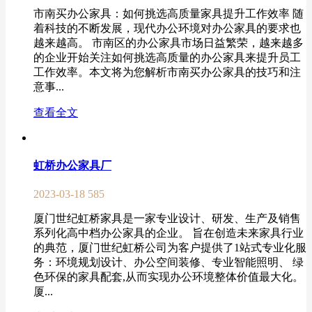
市南买办公家具：如何挑选高质量家具提升工作效率 随
着科技的不断发展，现代办公环境对办公家具的要求也
越来越高。 市南区的办公家具市场日益繁荣，越来越多
的企业开始关注如何挑选高质量的办公家具来提升员工
工作效率。本文将为您解析市南买办公家具的技巧和注
意事...
查看全文
虹桥办公家具厂
2023-03-18
585
厦门世纪虹桥家具是一家专业设计、研发、生产及销售
系列化高中档办公家具的企业。 旨在创造未来家具行业
的典范，厦门世纪虹桥公司为客户提供了1站式专业化服
务：环境规划设计、办公空间装修、专业智能照明、 绿
色环保的家具配套,从而实现办公环境整体价值最大化。
厦...