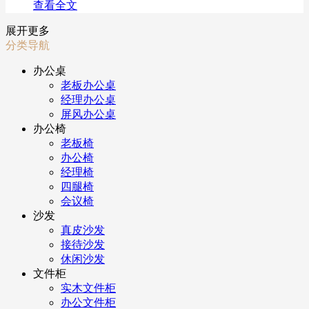
查看全文
展开更多
分类导航
办公桌
老板办公桌
经理办公桌
屏风办公桌
办公椅
老板椅
办公椅
经理椅
四腿椅
会议椅
沙发
真皮沙发
接待沙发
休闲沙发
文件柜
实木文件柜
办公文件柜