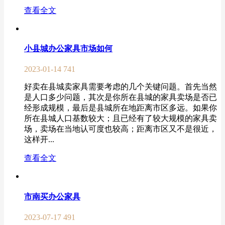
查看全文
小县城办公家具市场如何
2023-01-14
741
好卖在县城卖家具需要考虑的几个关键问题。首先当然
是人口多少问题，其次是你所在县城的家具卖场是否已
经形成规模，最后是县城所在地距离市区多远。如果你
所在县城人口基数较大；且已经有了较大规模的家具卖
场，卖场在当地认可度也较高；距离市区又不是很近，
这样开...
查看全文
市南买办公家具
2023-07-17
491