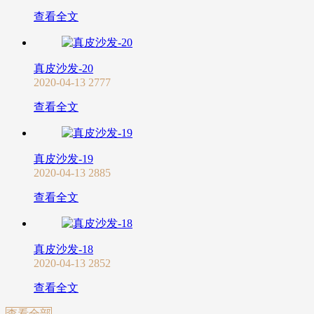
查看全文
真皮沙发-20
2020-04-13
2777
查看全文
真皮沙发-19
2020-04-13
2885
查看全文
真皮沙发-18
2020-04-13
2852
查看全文
查看全部