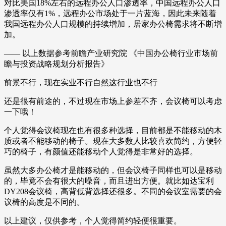
对比美国18%左右的远程办公人口渗透率，中国远程办公人口
渗透率仅有1%，远程办公市场处于一片蓝海，因此未来随着
我国远程办公人口规模的持续增加，居家办公椅需求将不断增
加。
—— 以上数据参考前瞻产业研究院 《中国办公椅行业市场前
瞻与投资战略规划分析报告》
前景不行，现在实业不行自然这行业也不行
还是很有前途的，不过现在市场上参差不齐，会议椅可以考虑
一下哦！
个人觉得会议椅现在也有很多种选择，目前都是不能移动的木
质或者不能移动的椅子。现在大多数人比较喜欢简约，方便轻
巧的椅子，有颜值还能移动个人觉得是非常好的选择。
虽然大多办公椅才是能移动的，但会议椅子同样也可以是移动
的，毕竟不会有很大的噪音，而且进出方便。就比如达宝利
DY208会议椅，高背低背选择还很多。不同的会议室需要的会
议椅的高度是不同的。
以上建议，仅供参考，个人觉得简约轻便很重要。