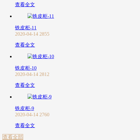
查看全文
铁皮柜-11
2020-04-14
2855
查看全文
铁皮柜-10
2020-04-14
2812
查看全文
铁皮柜-9
2020-04-14
2760
查看全文
查看全部