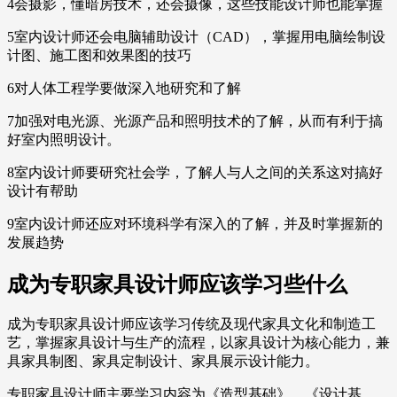
4会摄影，懂暗房技术，还会摄像，这些技能设计师也能掌握
5室内设计师还会电脑辅助设计（CAD），掌握用电脑绘制设
计图、施工图和效果图的技巧
6对人体工程学要做深入地研究和了解
7加强对电光源、光源产品和照明技术的了解，从而有利于搞
好室内照明设计。
8室内设计师要研究社会学，了解人与人之间的关系这对搞好
设计有帮助
9室内设计师还应对环境科学有深入的了解，并及时掌握新的
发展趋势
成为专职家具设计师应该学习些什么
成为专职家具设计师应该学习传统及现代家具文化和制造工
艺，掌握家具设计与生产的流程，以家具设计为核心能力，兼
具家具制图、家具定制设计、家具展示设计能力。
专职家具设计师主要学习内容为《造型基础》、《设计基