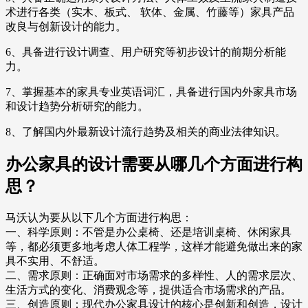
术进行各类（实木、板式、 软体、金属、竹藤等）家具产品
改良与创新设计的能力。
6、具备进行设计调查、用户研究等初步设计的前期分析能
力。
7、掌握基本的家具专业英语词汇，具备进行国内外家具市场
和设计趋势分析研究的能力。
8、了解国内外最新设计流行趋势及相关的商业法律知识。
办公家具的设计需要从哪几个方面进行构
思？
马沃认为要从以下几个方面进行构思：
一、科学原则：不管是办公桌椅、还是培训桌椅、休闲家具
等，都必须更多地考虑人体工程学，这样才能避免做出来的家
具不实用、不舒适。
二、需求原则：正确面对市场需求的多样性、人的需求层次、
生活方式的变化、消费观念等，提供适合市场需求的产品。
三、创造原则：现代办公家具设计的核心是创新和创造，设计