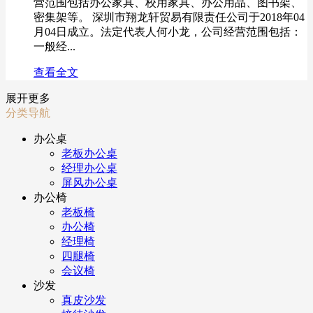
营范围包括办公家具、校用家具、办公用品、图书架、
密集架等。 深圳市翔龙轩贸易有限责任公司于2018年04
月04日成立。法定代表人何小龙，公司经营范围包括：
一般经...
查看全文
展开更多
分类导航
办公桌
老板办公桌
经理办公桌
屏风办公桌
办公椅
老板椅
办公椅
经理椅
四腿椅
会议椅
沙发
真皮沙发