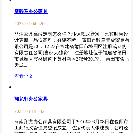
新骏马办公家具
2023-02-04
520
马沃家具高端定制怎么样？环保款式新颖，比较时尚设
计更新，品位高雅，好评不断。 莆田市骏马天成贸易有
限公司是2017-12-27在福建省莆田市城厢区注册成立的
有限责任公司(自然人独资)，注册地址位于福建省莆田
市城厢区霞林街道下黄村新区276号301室。 莆田市骏马
天成...
查看全文
翔龙轩办公家具
2023-03-18
542
河南翔龙办公家具有限公司于2016年03月08日在偃师市
工商行政管理局登记成立。法定代表人张建勋，公司经