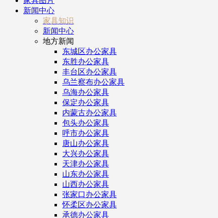
家具图片
新闻中心
家具知识
新闻中心
地方新闻
东城区办公家具
东胜办公家具
丰台区办公家具
乌兰察布办公家具
乌海办公家具
保定办公家具
内蒙古办公家具
包头办公家具
呼市办公家具
唐山办公家具
大兴办公家具
天津办公家具
山东办公家具
山西办公家具
张家口办公家具
怀柔区办公家具
承德办公家具