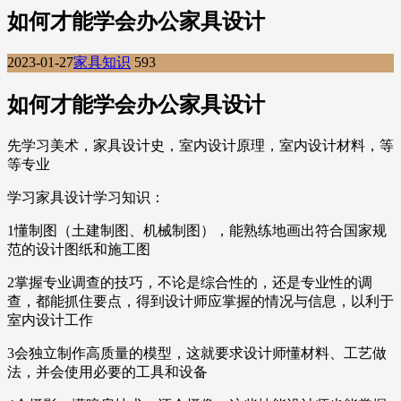
如何才能学会办公家具设计
2023-01-27
家具知识
593
如何才能学会办公家具设计
先学习美术，家具设计史，室内设计原理，室内设计材料，等
等专业
学习家具设计学习知识：
1懂制图（土建制图、机械制图），能熟练地画出符合国家规
范的设计图纸和施工图
2掌握专业调查的技巧，不论是综合性的，还是专业性的调
查，都能抓住要点，得到设计师应掌握的情况与信息，以利于
室内设计工作
3会独立制作高质量的模型，这就要求设计师懂材料、工艺做
法，并会使用必要的工具和设备