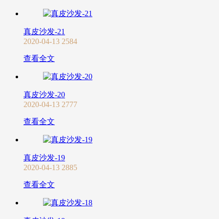
真皮沙发-21
2020-04-13
2584
查看全文
真皮沙发-20
2020-04-13
2777
查看全文
真皮沙发-19
2020-04-13
2885
查看全文