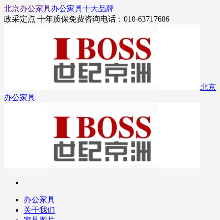
北京办公家具
办公家具十大品牌
政采定点 十年质保
免费咨询电话：010-63717686
北京
办公家具
办公家具
关于我们