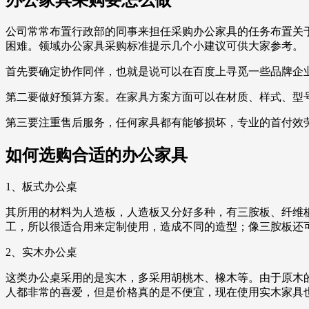
办公家具采购要怎么做
公司常常布置行政部的同事来担任采购办公家具的任务布置关
困难。领域办公家具采购标准提示几个小建议可供大家参考。
首先要确定协作同伴，也就是说可以在百度上寻觅一些品牌企
第二要做好预算方案。在家具方案方面可以在材质、样式、型
第三要注重售后服务，任何家具都有能够损坏，专业的首付效
如何选购合适的办公家具
1、板式办公桌
其所用的材料为人造板，人造板又分好多种，有三胺板、纤维
工，所以很适合用来定制使用，造成不同的造型；像三胺板还
2、实木办公桌
这类办公桌采用的是实木，多采用胡桃木、橡木等。由于原木
人都非常的喜爱，但是价格真的是不便宜，现在使用实木家具