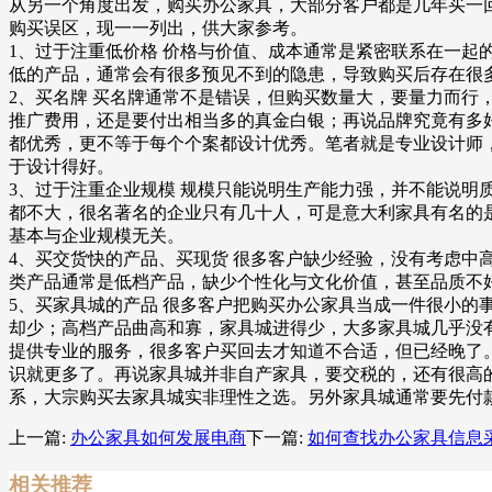
从另一个角度出发，购买办公家具，大部分客户都是几年买一
购买误区，现一一列出，供大家参考。
1、过于注重低价格 价格与价值、成本通常是紧密联系在一
低的产品，通常会有很多预见不到的隐患，导致购买后存在很多
2、买名牌 买名牌通常不是错误，但购买数量大，要量力而行，名
推广费用，还是要付出相当多的真金白银；再说品牌究竟有多
都优秀，更不等于每个个案都设计优秀。笔者就是专业设计师
于设计得好。
3、过于注重企业规模 规模只能说明生产能力强，并不能说
都不大，很名著名的企业只有几十人，可是意大利家具有名的
基本与企业规模无关。
4、买交货快的产品、买现货 很多客户缺少经验，没有考虑
类产品通常是低档产品，缺少个性化与文化价值，甚至品质不
5、买家具城的产品 很多客户把购买办公家具当成一件很小
却少；高档产品曲高和寡，家具城进得少，大多家具城几乎没
提供专业的服务，很多客户买回去才知道不合适，但已经晚了
识就更多了。再说家具城并非自产家具，要交税的，还有很高
系，大宗购买去家具城实非理性之选。另外家具城通常要先付
上一篇:
办公家具如何发展电商
下一篇:
如何查找办公家具信息
相关推荐