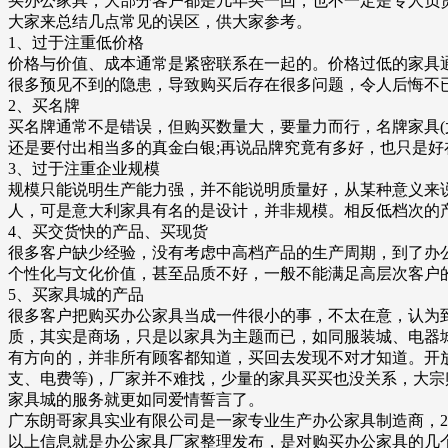
买办公家具，大部分客户都是几年买一回，也不一定是专人负
大家来总结几点常见的误区，供大家参考。
1、过于注重低价格
价格与价值、成本通常是紧密联系在一起的。价格过低的家具
很多预见不到的隐患，导致购买后存在很多问题，令人后悔不已
2、买名牌
买名牌通常不是错误，但购买数量大，要量力而行，名牌家具(尤其
还是要付出相当多的真金白银;再说品牌究竟有多好，也只是
3、过于注重企业规模
规模只能说明生产能力强，并不能说明质量好，从某种意义来
人，可是意大利家具有名的是设计，并非规模。相反低档次的
4、买交货快的产品、买现货
很多客户缺少经验，没有考虑中高档产品的生产周期，到了办
个性化与文化价值，甚至品质不好，一般不能满足高层次客户
5、买家具城的产品
很多客户把购买办公家具当成一件很小的事，不太在意，认为
质，其实是商场，只是以家具为主题而已，如同服装城、电器
有方向的，并非所有顾客都知道，买回去发现不对才知道。开
支、电费等)，厂家并不难找，少量的家具买买也没关系，大宗
家具城的服务就更如同爱情誓言了。
广东朗哥家具实业有限公司是一家专业生产办公家具制造商，2
以上信息就是办公家具厂家整理发布，是对购买办公家具的几