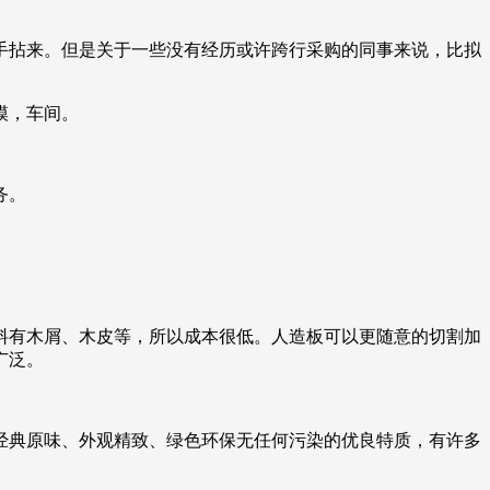
手拈来。但是关于一些没有经历或许跨行采购的同事来说，比拟
模，车间。
务。
料有木屑、木皮等，所以成本很低。人造板可以更随意的切割加
广泛。
经典原味、外观精致、绿色环保无任何污染的优良特质，有许多