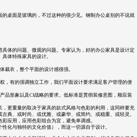
面的桌面是玻璃的，不过这种的很少见。钢制办公桌别的不说就
虑具体的问题、微观的问题。专家认为，好的办公家具是设计定
、具体特殊家具的设计。
量体裁衣，整个平面的设计感很强。
授权，有的强调独立工作，我们平面设计要求满足客户管理的便
产品形象以及CI战略的要求。低标准是贯彻装修意图，顺应装
关，更重量的取决于家具的款式风格与色彩的利用，这同样要充
或古典、或时尚、或优雅、或豪华、或简约、或稳重、或轻灵。
色彩应用，应用色彩组合为宜，避免单调感。
个性化与独特的文化价值），而这一切源自于设计。