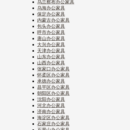
乌兰察布办公家具
乌海办公家具
保定办公家具
内蒙古办公家具
包头办公家具
呼市办公家具
唐山办公家具
大兴办公家具
天津办公家具
山东办公家具
山西办公家具
张家口办公家具
怀柔区办公家具
承德办公家具
昌平区办公家具
朝阳区办公家具
沈阳办公家具
河北办公家具
济南办公家具
海淀区办公家具
石家庄办公家具
石景山办公家具