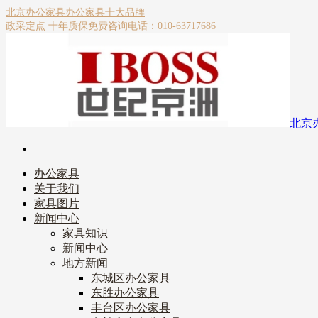
北京办公家具
办公家具十大品牌
政采定点 十年质保
免费咨询电话：010-63717686
北京
办公家具
关于我们
家具图片
新闻中心
家具知识
新闻中心
地方新闻
东城区办公家具
东胜办公家具
丰台区办公家具