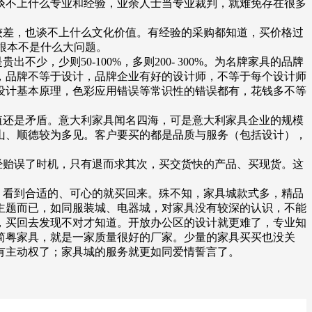
谈不上什么专业和经验，业余人士当专业裁判，就难免存在很多
较差，也谈不上什么文化价值。有经验的采购都知道，买价格过
距根本不是什么大问题。
，少则50-100%，多则200- 300%。为名牌家具的品牌
，品牌不等于设计，品牌企业有好的设计师，不等于每个设计师
设计基本原理，色彩应用错误等常识性的错误都有，花钱多不等
值还是矛盾。意大利家具闻名四海，可是意大利家具企业的规模
山、顺德较为多见。客户要买的都是品质与服务（包括设计），
经贻误了时机，只有退而求其次，买交货快的产品、买现货。这
，看到合适的、可心的就买回来。殊不知，家具城款式多，精品
主题而已，如同服装城、电器城，对家具没有较深的认识，不能
，买回去发现不对才知道。开放办公区的设计就更难了，专业知
简粤家具，就是一家质量很好的厂家。少量的家具买买也没关
有主动权了；家具城的服务就更如同爱情誓言了。