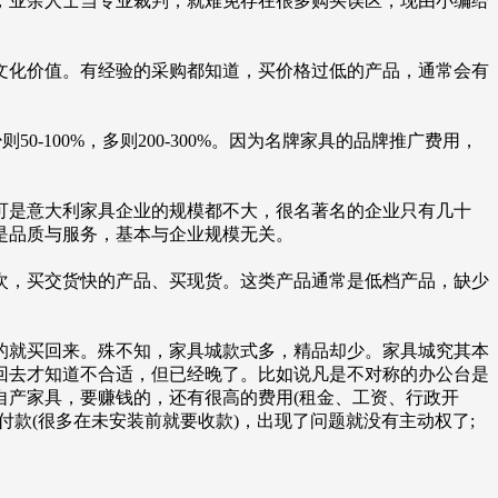
，业余人士当专业裁判，就难免存在很多购买误区，现由小编给
文化价值。有经验的采购都知道，买价格过低的产品，通常会有
。
100%，多则200-300%。因为名牌家具的品牌推广费用，
可是意大利家具企业的规模都不大，很名著名的企业只有几十
是品质与服务，基本与企业规模无关。
次，买交货快的产品、买现货。这类产品通常是低档产品，缺少
的就买回来。殊不知，家具城款式多，精品却少。家具城究其本
回去才知道不合适，但已经晚了。比如说凡是不对称的办公台是
自产家具，要赚钱的，还有很高的费用(租金、工资、行政开
款(很多在未安装前就要收款)，出现了问题就没有主动权了;