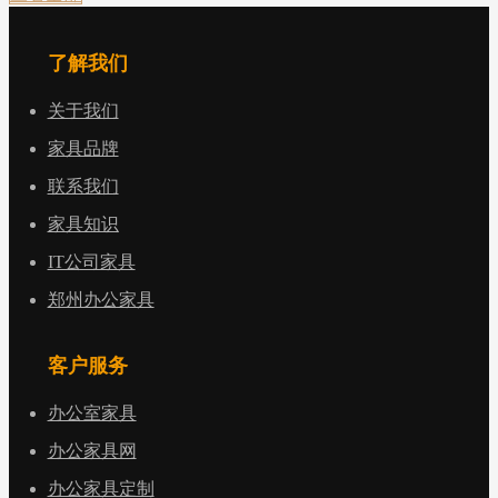
了解我们
关于我们
家具品牌
联系我们
家具知识
IT公司家具
郑州办公家具
客户服务
办公室家具
办公家具网
办公家具定制