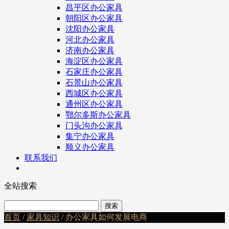
昌平区办公家具
朝阳区办公家具
沈阳办公家具
河北办公家具
济南办公家具
海淀区办公家具
石家庄办公家具
石景山办公家具
西城区办公家具
通州区办公家具
鄂尔多斯办公家具
门头沟办公家具
集宁办公家具
顺义办公家具
联系我们
全站搜索
首页
/
家具知识
/ 办公家具如何发展电商