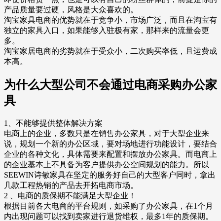
产品质量要过硬，风格是大众喜欢的。
淘宝家具电商的优势就在于竞争小，市场广泛，而且在淘宝有
独立的家具入口，如果能够入驻极有家，那样来的流量会更
多。
淘宝家居电商的劣势就在于受众小，二次购买率低，且运费成
本高。
为什么大型公司不会通过电商采购办公家
具
1、不能够提供整体解决方案
电商上的企业，多数只是在销售办公家具，对于大型企业来
说，规划一个新的办公区域，要对场地进行功能设计，要结合
企业的各种文化，具体需要来配置和摆放办公家具。而电商上
的企业基本上不具备为客户提供办公空间规划的能力。所以
SEEWIN诗敏家具在坚定的服务好自己的大型客户同时，拿出
几款工程热销的产品去开拓电商市场。
2 、电商的质保期不能满足大型企业！
根据目前各大电商的平台规则，如采购了办公家具，在1个月
内出现问题可以找到卖家进行退货维权，最多1年的质保期。