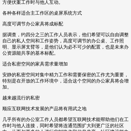
方便伏案工作时与他人互动。
各种各样适合主工作区的桌屏系统方式
高度可调节办公家具将成标配
据调查，约四分之三的工作人员表示，他们希望可以自由调整
自己的私人空间和工作姿势，高度可调节的办公桌、工作照
明、显示屏支臂等，是他们认为必不可少的配置，也是未来办
公资源能共享的基本标配。
适合私密空间的家具需求量增加
安静的私密空间对集中精力工作和需要保密的工作尤为重要，
特别是在开放的工作环境中，适合这个空间的办公家具将会增
加。
越来越流行的私密
顺应互联网技术发展的产品将有用武之地
几乎所有的办公室工作人员都希望互联网技术能帮助他们在工
作时与他人连接，同时希望将连通范围扩大到更广泛的社区