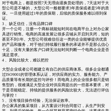
对于电商上，都是按照7天无理由退换货处理的，7天这对于大
型公司是不够的，大型公司一般都要求3年质保或者是5年的质
保。一旦使用超过1年的质保期，后续的质保服务难以得到保
证。
3 、缺乏信任，没有品牌口碑
开一个公司，注册一个商标就能短时间在电商平台上对办公家
具进行销售。电商的高速发展让很多店铺从开启到关闭，短的
甚至不到1年。大型公司很难信任这一类的企业能够提供优质
的产品和服务，对于他们持续履行服务的承诺并不是那么信心
十足，没有大量的客户口碑无法短时间判断一个电商企业是否
满足需求。
4 、风险比较大，难以把控
大型企业或者公司都建立有自己的供应商体系。很多企业都通
过ISO9001的管理体系认证，对供应商的实力、服务能力、产
品质量等有长期的监控与评价！而电商上的企业很多都只是销
售型的，很难满足大型企业对供应商提出的一些基本要求，对
于是否能稳定、持续的提供服务的风险比较大，无法进行评估
与掌控！
5 、没有项目操作经验，无法保证效率。
办公家具的集采项目，从方案设计到合同签订，从生产到安
装，到最后的验收。每一个环节都是紧密结合的，这要求生产