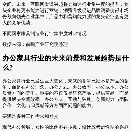
空间。未来，互联网渠道兴起将会加速行业集中度的提升，龙
头企业将更有能力进行营销，消费升级促进品牌消费使得市场
份额向领先企业集中，产品力和营销能力强的龙头企业会有更
大的竞争优势。
不同国家家具制造业行业集中度对比情况
数据来源：前瞻产业研究院整理
办公家具行业的未来前景和发展趋势是什
么?
办公家具行业已发生巨大变化，未来的竞争已经不是产品的竞
争，而是在办公理念、办公方式、办公效率、办公成本、办公
质量方面的竞争。重要的不仅仅是研究产品，提供商品，而是
提供解决空间效率、办公方式、互动与独处、创新能力与团队
合作、文化与归属感等方方面面问题的能力。
要满足多种工作需求和社交
现代办公领域，女性的比例不在少数，设计应考虑性别的兴趣